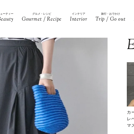
ビューティー
グルメ・レシピ
インテリア
旅行・おでかけ
Beauty
Gourmet / Recipe
Interior
Trip / Go out
E
カ
レ
マ
下