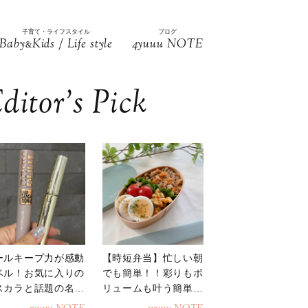
子育て・ライフスタイル
ブログ
Baby
Kids / Life style
4yuuu NOTE
&
ditor’s Pick
ールキープ力が感動
【時短弁当】忙しい朝
ベル！お気に入りの
でも簡単！！彩りもボ
スカラと話題の名品
リュームも叶う簡単そ
地
ぼろ弁当！