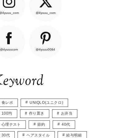
@4yuuu_com
@4yuuu_com
@4yuuucom
@4yuuu0084
eyword
食レポ
UNIQLO(ユニクロ)
100均
作り置き
お弁当
心理テスト
節約
40代
30代
ヘアスタイル
給与明細