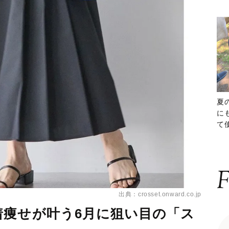
夏
に
て
ッ
F
出典：crosset.onward.co.jp
着痩せが叶う6月に狙い目の「ス