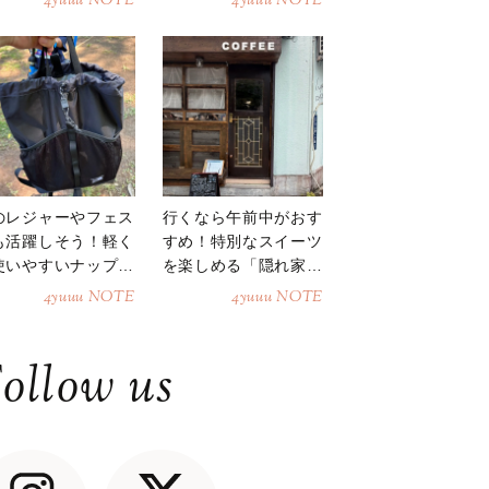
4yuuu NOTE
4yuuu NOTE
のレジャーやフェス
行くなら午前中がおす
も活躍しそう！軽く
すめ！特別なスイーツ
使いやすいナップサ
を楽しめる「隠れ家カ
ク
フェ」
4yuuu NOTE
4yuuu NOTE
ollow us