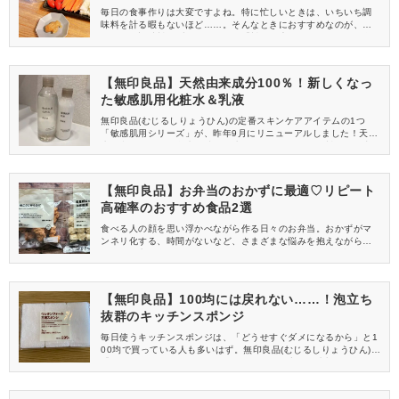
毎日の食事作りは大変ですよね。特に忙しいときは、いちいち調
味料を計る暇もないほど……。そんなときにおすすめなのが、あ
らかじめ調味料がブレンドされた「料理の素」です。今回ご紹介
する無印良品(むじるしりょうひん)の「炒めにんにくの合わせ味
噌」は、何にでも使えるため「一度使ったきりで持て余す」心配
がありません♪おすすめの使い方をご紹介するので、ぜひチェック
【無印良品】天然由来成分100％！新しくなっ
してくださいね！
た敏感肌用化粧水＆乳液
無印良品(むじるしりょうひん)の定番スキンケアアイテムの1つ
「敏感肌用シリーズ」が、昨年9月にリニューアルしました！天然
水を利用するなど従来の特長を残しつつ、すべての原料が天然由
来100％に変わり、より使いやすくなりましたよ。今回は、シリー
ズの中から高保湿の化粧水と乳液をご紹介します。
【無印良品】お弁当のおかずに最適♡リピート
高確率のおすすめ食品2選
食べる人の顔を思い浮かべながら作る日々のお弁当。おかずがマ
ンネリ化する、時間がないなど、さまざまな悩みを抱えながら作
っている方も多いのではないでしょうか？今回は、そんな悩みを
解消してくれる2つの冷凍食品をご紹介。レンジで温めるだけで、
冷めても美味しい、しかも化学調味料ゼロの商品です。お弁当作
りの強〜い味方になってくれますよ。
【無印良品】100均には戻れない……！泡立ち
抜群のキッチンスポンジ
毎日使うキッチンスポンジは、「どうせすぐダメになるから」と1
00均で買っている人も多いはず。無印良品(むじるしりょうひん)の
「ウレタンフォーム三層スポンジ」なら、泡立ちと水切れが抜群
で長持ちしますよ。そこで今回は、無印良品と100均で買ったキッ
チンスポンジを使い比べた結果をご紹介します！