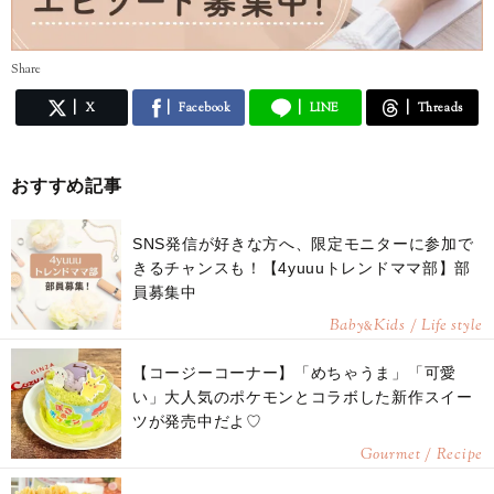
Share
X
Facebook
LINE
Threads
おすすめ記事
SNS発信が好きな方へ、限定モニターに参加で
きるチャンスも！【4yuuuトレンドママ部】部
員募集中
Baby
Kids / Life style
&
【コージーコーナー】「めちゃうま」「可愛
い」大人気のポケモンとコラボした新作スイー
ツが発売中だよ♡
Gourmet / Recipe