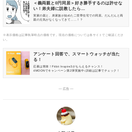
＜義両親と0円同居＞好き勝手するのは許せな
い！弟夫婦に説教したら…
実家の親と、弟家族が始めた二世帯住宅での同居。だんだんと両
親の元気がなくなってきて……！？
※表示価格は記事執筆時点の価格です。現在の価格については各サイトでご確認くださ
い。
アンケート回答で、スマートウォッチが当た
る！
応募は簡単！Fitbit Inspire3がもらえるチャンス！
4MOONでキャンペーン第2弾実施中♪詳細は記事でチェック！
― 広告 ―