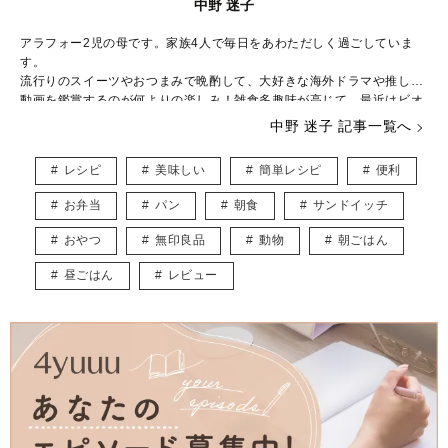
中野 迷子
アラフォー2児の母です。家族4人で毎日をあわただしく過ごしていま
す。
流行りのスイーツやおつまみで晩酌して、大好きな海外ドラマや推しの
動画を鑑賞するのが何よりの楽しみ！雑食多趣味が高じて、最近はビオ
ラを弾いたり、ゲームにハマったり大忙し。
中野 迷子 記事一覧へ
K-POPにものめり込んで、推しと同じ食べ物を食べて、推しの使ってい
るリップクリームを買い、推しのダンスを完コピしたりと、推しへの愛
レシピ
美味しい
簡単レシピ
便利
がとまりません。
お弁当
パン
朝食
サンドイッチ
おやつ
無印良品
動物
朝ごはん
昼ごはん
レビュー