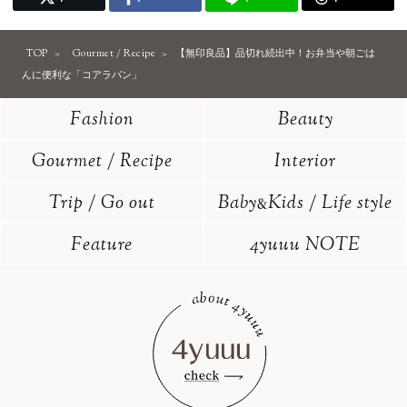
TOP
Gourmet / Recipe
【無印良品】品切れ続出中！お弁当や朝ごは
んに便利な「コアラパン」
Fashion
Beauty
Gourmet / Recipe
Interior
Trip / Go out
Baby
Kids / Life style
&
Feature
4yuuu NOTE