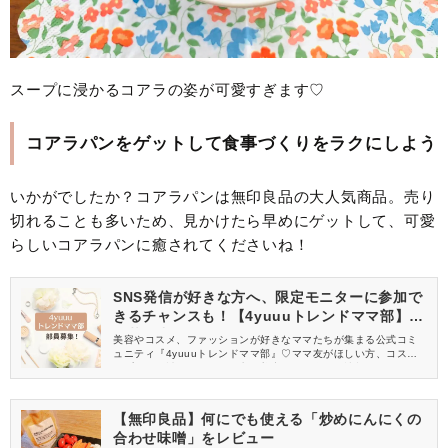
スープに浸かるコアラの姿が可愛すぎます♡
コアラパンをゲットして食事づくりをラクにしよう
いかがでしたか？コアラパンは無印良品の大人気商品。売り
切れることも多いため、見かけたら早めにゲットして、可愛
らしいコアラパンに癒されてくださいね！
SNS発信が好きな方へ、限定モニターに参加で
きるチャンスも！【4yuuuトレンドママ部】部
員募集中
美容やコスメ、ファッションが好きなママたちが集まる公式コミ
ュニティ『4yuuuトレンドママ部』♡ママ友がほしい方、コスメサ
ンプルをお試ししてくれる方、美容やママ向けの情報を一緒に発
信してくれる方を募集しています！
【無印良品】何にでも使える「炒めにんにくの
合わせ味噌」をレビュー