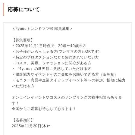
応募について
＜4yuuuトレンドママ部 部員募集＞
【募集要項】
・2025年11月1日時点で、20歳〜49歳の方
・お子様がいらっしゃる方(プレママの方もOKです)
・特定のプロダクションなどと契約されていない方
・コスメ、美容、ファッションに関心がある方
・『4yuuu』の世界観に共感していただける方
・撮影協力やイベントへのご参加をお願いできる方（応募制）
・モニター商品や企業タイアップイベント等への参加、拡散に協力
いただける方
オンラインイベントやコスメのサンプリングの案件相談もありま
す！
全国からご応募お待ちしております！
【応募期間】
2025年11月20日(木)〜