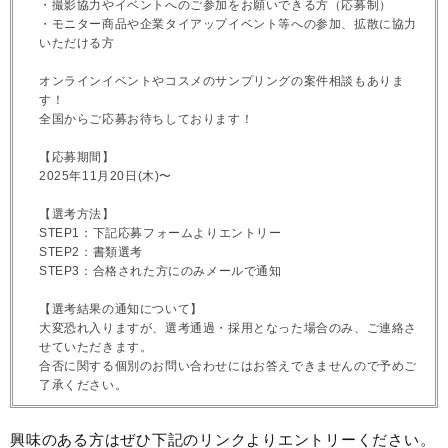
・撮影協力やイベントへのご参加をお願いできる方（応募制）
・モニター商品や企業タイアップイベント等への参加、拡散に協力
いただける方
オンラインイベントやコスメのサンプリングの案件相談もありま
す！
全国からご応募お待ちしております！
【応募期間】
2025年11月20日(木)〜
【選考方法】
STEP1：下記応募フォームよりエントリー
STEP2：書類選考
STEP3：合格された方にのみメールで通知
【選考結果の通知について】
大変恐れ入りますが、選考通過・採用となった場合のみ、ご連絡さ
せていただきます。
合否に関する個別のお問い合わせにはお答えできませんので予めご
了承ください。
興味のある方はぜひ下記のリンクよりエントリーください。