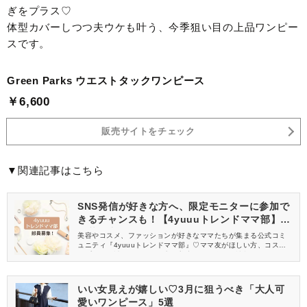
ぎをプラス♡
体型カバーしつつ夫ウケも叶う、今季狙い目の上品ワンピー
スです。
Green Parks ウエストタックワンピース
￥6,600
販売サイトをチェック
▼関連記事はこちら
SNS発信が好きな方へ、限定モニターに参加で
きるチャンスも！【4yuuuトレンドママ部】部
員募集中
美容やコスメ、ファッションが好きなママたちが集まる公式コミ
ュニティ『4yuuuトレンドママ部』♡ママ友がほしい方、コスメサ
ンプルをお試ししてくれる方、美容やママ向けの情報を一緒に発
信してくれる方を募集しています！
いい女見えが嬉しい♡3月に狙うべき「大人可
愛いワンピース」5選