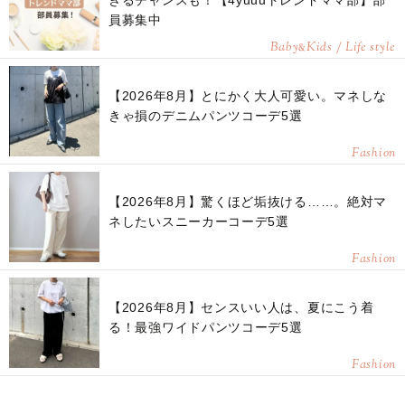
きるチャンスも！【4yuuuトレンドママ部】部
員募集中
Baby
Kids / Life style
&
【2026年8月】とにかく大人可愛い。マネしな
きゃ損のデニムパンツコーデ5選
Fashion
【2026年8月】驚くほど垢抜ける……。絶対マ
ネしたいスニーカーコーデ5選
Fashion
【2026年8月】センスいい人は、夏にこう着
る！最強ワイドパンツコーデ5選
Fashion