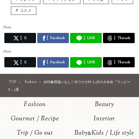
コスメ
Share
X
Facebook
LINE
Threads
Share
X
Facebook
LINE
Threads
TOP
Fashion
好印象間違いなし♡夫ウケが叶う3月の大本命「ワンピー
ス」5選
Fashion
Beauty
Gourmet / Recipe
Interior
Trip / Go out
Baby
Kids / Life style
&