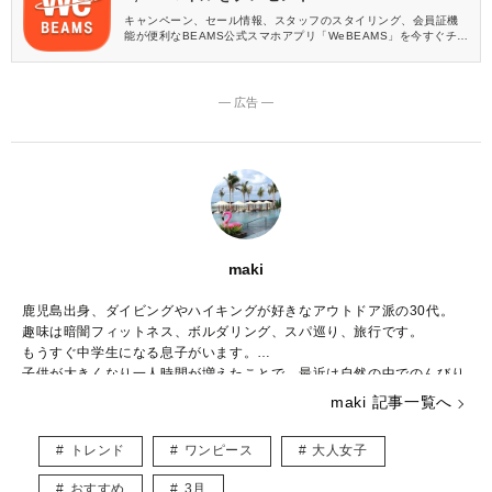
キャンペーン、セール情報、スタッフのスタイリング、会員証機
能が便利なBEAMS公式スマホアプリ「WeBEAMS」を今すぐチェ
ック♪
― 広告 ―
maki
鹿児島出身、ダイビングやハイキングが好きなアウトドア派の30代。
趣味は暗闇フィットネス、ボルダリング、スパ巡り、旅行です。
もうすぐ中学生になる息子がいます。
子供が大きくなり一人時間が増えたことで、最近は自然の中でのんびり
と過ごすことが増えました。
maki 記事一覧へ
好きなブランドはBCBG MAXAZRIA、ZARAでシーンに合わせて様々な
ファッションを楽しんでいます。
トレンド
ワンピース
大人女子
こちらでは主にUNIQLOやGU、しまむらなどのプチプラアイテムを取
り入れたトレンド記事を紹介していきます。
おすすめ
3月