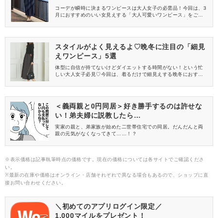
コーデが瞬時に決まるワンピースは大人女子の必需品！今回は、3
月におすすめのいい女見えする「大人可愛いワンピース」をご紹
介します。おしゃれで旬な表情のアイテムをピックアップしまし
た♡
スタイルがよく見えるよ♡晩冬に注目の「細見
えワンピース」5選
体型に自信が持てないけどダイエットする時間がない！という忙
しい大人女子必見♡今回は、着るだけで細見えする晩冬におすすめ
の「ワンピース」をご紹介します。これさえあれば、簡単にスタ
イルの悩みが解消できますよ。
＜義両親と0円同居＞好き勝手するのは許せな
い！弟夫婦に説教したら…
実家の親と、弟家族が始めた二世帯住宅での同居。だんだんと両
親の元気がなくなってきて……！？
※表示価格は記事執筆時点の価格です。現在の価格については各サイトでご確認くださ
い。
※最新の在庫や価格はオンライン・店舗それぞれで異なる場合もあるので、ショップに直
接お問い合わせください。
＼初めてのアプリログイン限定／
1,000マイルをプレゼント！