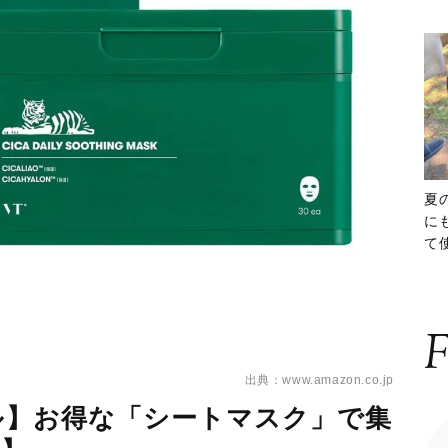
夏
に
て
ッ
F
出典：www.amazon.co.jp
ール】お得な「シートマスク」で集