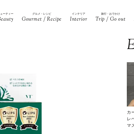
ビューティー
グルメ・レシピ
インテリア
旅行・おでかけ
Beauty
Gourmet / Recipe
Interior
Trip / Go out
E
カ
レ
マ
下