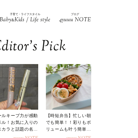
子育て・ライフスタイル
ブログ
Baby
Kids / Life style
4yuuu NOTE
&
ditor’s Pick
ールキープ力が感動
【時短弁当】忙しい朝
ベル！お気に入りの
でも簡単！！彩りもボ
スカラと話題の名品
リュームも叶う簡単そ
地
ぼろ弁当！