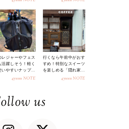
4yuuu NOTE
4yuuu NOTE
のレジャーやフェス
行くなら午前中がおす
も活躍しそう！軽く
すめ！特別なスイーツ
使いやすいナップサ
を楽しめる「隠れ家カ
ク
フェ」
4yuuu NOTE
4yuuu NOTE
ollow us