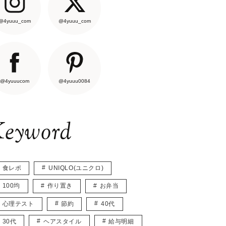
@4yuuu_com
@4yuuu_com
@4yuuucom
@4yuuu0084
eyword
食レポ
UNIQLO(ユニクロ)
100均
作り置き
お弁当
心理テスト
節約
40代
30代
ヘアスタイル
給与明細