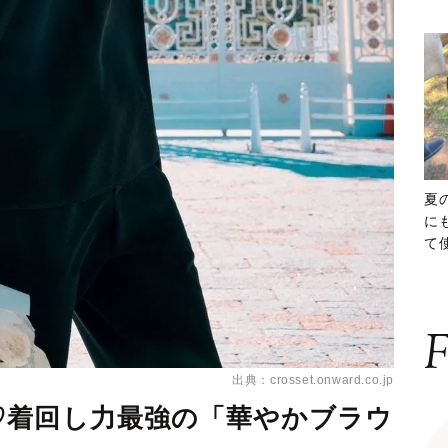
夏
に
て
ッ
F
出典：crosset.onward.co.jp
♡着回し力最強の「華やかブラウ