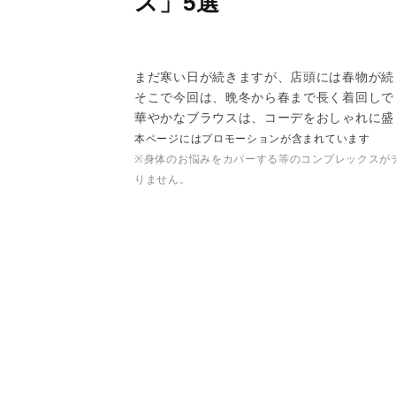
ス」5選
まだ寒い日が続きますが、店頭には春物が続
そこで今回は、晩冬から春まで長く着回しで
華やかなブラウスは、コーデをおしゃれに盛
本ページにはプロモーションが含まれています
※身体のお悩みをカバーする等のコンプレックスが
りません。