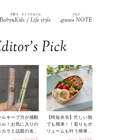
子育て・ライフスタイル
ブログ
Baby
Kids / Life style
4yuuu NOTE
&
ditor’s Pick
ールキープ力が感動
【時短弁当】忙しい朝
ベル！お気に入りの
でも簡単！！彩りもボ
スカラと話題の名品
リュームも叶う簡単そ
地
ぼろ弁当！