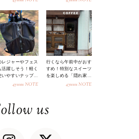
4yuuu NOTE
4yuuu NOTE
のレジャーやフェス
行くなら午前中がおす
も活躍しそう！軽く
すめ！特別なスイーツ
使いやすいナップサ
を楽しめる「隠れ家カ
ク
フェ」
4yuuu NOTE
4yuuu NOTE
ollow us