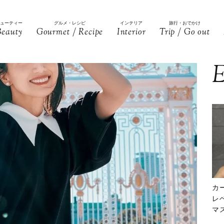
ビューティー
グルメ・レシピ
インテリア
旅行・おでかけ
Beauty
Gourmet / Recipe
Interior
Trip / Go out
E
カ
レ
マ
下