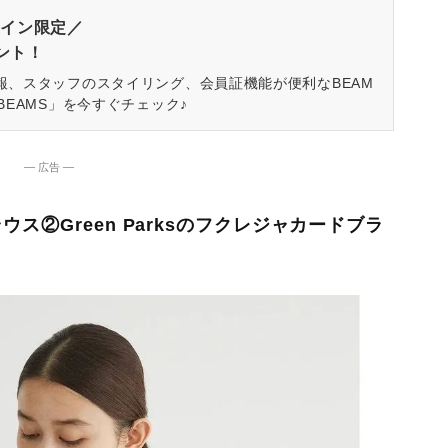
イン限定／
ゼント！
報、スタッフのスタイリング、会員証機能が便利なBEAM
BEAMS」を今すぐチェック♪
― 広告 ―
ス②Green Parksのフクレジャカードブラ