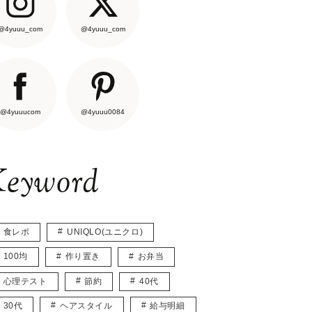
@4yuuu_com
@4yuuu_com
@4yuuucom
@4yuuu0084
eyword
食レポ
UNIQLO(ユニクロ)
100均
作り置き
お弁当
心理テスト
節約
40代
30代
ヘアスタイル
給与明細