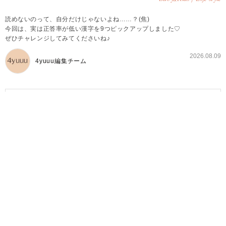
読めないのって、自分だけじゃないよね……？(焦)
今回は、実は正答率が低い漢字を9つピックアップしました♡
ぜひチャレンジしてみてくださいね♪
2026.08.09
4yuuu編集チーム
監修者
ばしみく
教育・育児ジャンルが得意なWebライター。
小学校教員・塾講師・認定こども園での勤務経験を活かし
た、コンテンツ制作を手がける。通算、15年以上にわたり
生徒・児童を指導している。
クイズ・謎解きが大好き。
＜保有資格＞
小学校教諭一種免許状
中学校教諭一種免許状（国語）