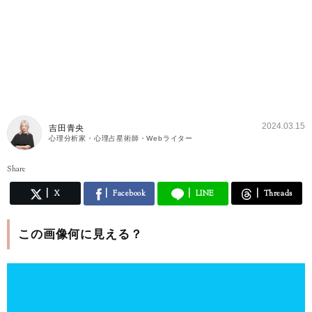
2024.03.15
吉田青央
心理分析家・心理占星術師・Webライター
Share
X
Facebook
LINE
Threads
この画像何に見える？