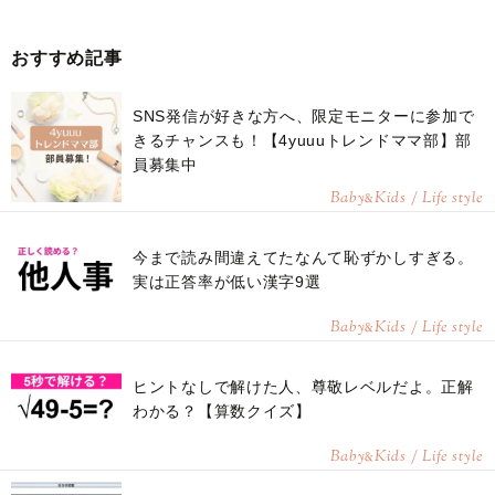
おすすめ記事
SNS発信が好きな方へ、限定モニターに参加で
きるチャンスも！【4yuuuトレンドママ部】部
員募集中
Baby
Kids / Life style
&
今まで読み間違えてたなんて恥ずかしすぎる。
実は正答率が低い漢字9選
Baby
Kids / Life style
&
ヒントなしで解けた人、尊敬レベルだよ。正解
わかる？【算数クイズ】
Baby
Kids / Life style
&