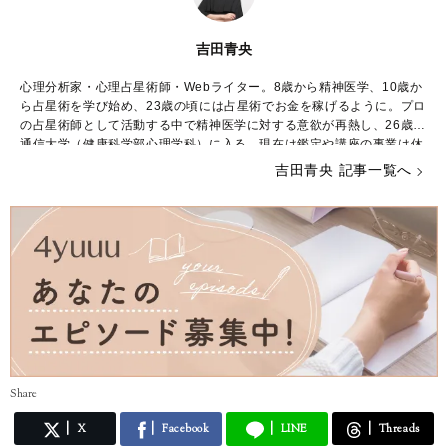
吉田青央
心理分析家・心理占星術師・Webライター。8歳から精神医学、10歳か
ら占星術を学び始め、23歳の頃には占星術でお金を稼げるように。プロ
の占星術師として活動する中で精神医学に対する意欲が再熱し、26歳で
通信大学（健康科学部心理学科）に入る。現在は鑑定や講座の事業は休
止し、占星術や心理学に関するWebライターとして生計を立てながら学
吉田青央 記事一覧へ
業に励んでいる。
Share
X
Facebook
LINE
Threads