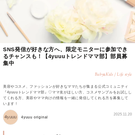
SNS発信が好きな方へ、限定モニターに参加でき
るチャンスも！【4yuuuトレンドママ部】部員募
集中
Baby
Kids / Life style
&
美容やコスメ、ファッションが好きなママたちが集まる公式コミュニティ
『4yuuuトレンドママ部』♡ママ友がほしい方、コスメサンプルをお試しし
てくれる方、美容やママ向けの情報を一緒に発信してくれる方を募集して
います！
2025.11.20
4yuuu original