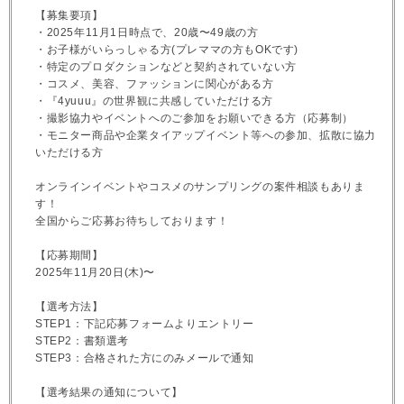
【募集要項】
・2025年11月1日時点で、20歳〜49歳の方
・お子様がいらっしゃる方(プレママの方もOKです)
・特定のプロダクションなどと契約されていない方
・コスメ、美容、ファッションに関心がある方
・『4yuuu』の世界観に共感していただける方
・撮影協力やイベントへのご参加をお願いできる方（応募制）
・モニター商品や企業タイアップイベント等への参加、拡散に協力
いただける方
オンラインイベントやコスメのサンプリングの案件相談もありま
す！
全国からご応募お待ちしております！
【応募期間】
2025年11月20日(木)〜
【選考方法】
STEP1：下記応募フォームよりエントリー
STEP2：書類選考
STEP3：合格された方にのみメールで通知
【選考結果の通知について】