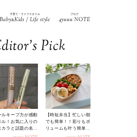
子育て・ライフスタイル
ブログ
Baby
Kids / Life style
4yuuu NOTE
&
ditor’s Pick
ールキープ力が感動
【時短弁当】忙しい朝
ベル！お気に入りの
でも簡単！！彩りもボ
スカラと話題の名品
リュームも叶う簡単そ
地
ぼろ弁当！