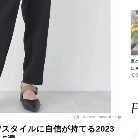
夏
に
て
ッ
F
出典：crosset.onward.co.jp
スタイルに自信が持てる2023