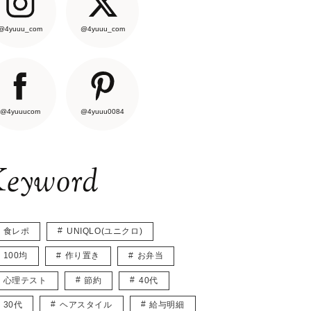
@4yuuu_com
@4yuuu_com
@4yuuucom
@4yuuu0084
eyword
食レポ
UNIQLO(ユニクロ)
100均
作り置き
お弁当
心理テスト
節約
40代
30代
ヘアスタイル
給与明細