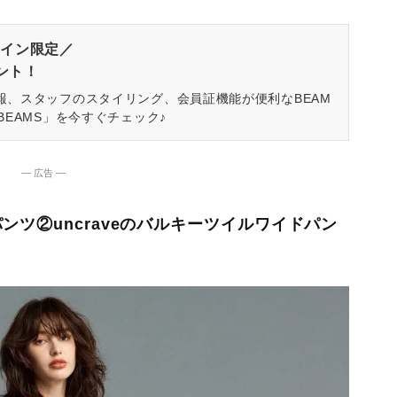
イン限定／
ゼント！
報、スタッフのスタイリング、会員証機能が便利なBEAM
BEAMS」を今すぐチェック♪
― 広告 ―
ツ②uncraveのバルキーツイルワイドパン