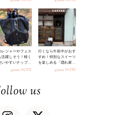
4yuuu NOTE
4yuuu NOTE
のレジャーやフェス
行くなら午前中がおす
も活躍しそう！軽く
すめ！特別なスイーツ
使いやすいナップサ
を楽しめる「隠れ家カ
ク
フェ」
4yuuu NOTE
4yuuu NOTE
ollow us