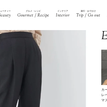
ビューティー
グルメ・レシピ
インテリア
旅行・おでかけ
Beauty
Gourmet / Recipe
Interior
Trip / Go out
E
カ
レ
マ
下