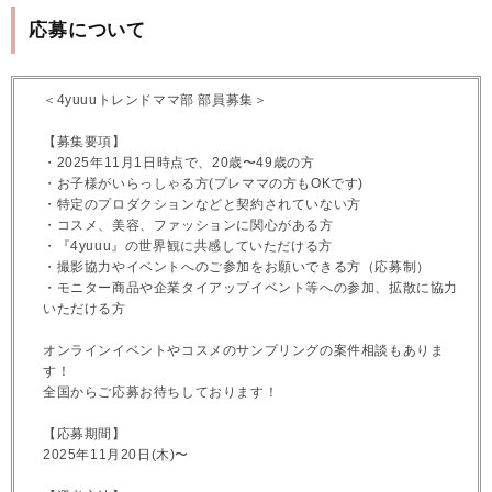
応募について
＜4yuuuトレンドママ部 部員募集＞
【募集要項】
・2025年11月1日時点で、20歳〜49歳の方
・お子様がいらっしゃる方(プレママの方もOKです)
・特定のプロダクションなどと契約されていない方
・コスメ、美容、ファッションに関心がある方
・『4yuuu』の世界観に共感していただける方
・撮影協力やイベントへのご参加をお願いできる方（応募制）
・モニター商品や企業タイアップイベント等への参加、拡散に協力
いただける方
オンラインイベントやコスメのサンプリングの案件相談もありま
す！
全国からご応募お待ちしております！
【応募期間】
2025年11月20日(木)〜