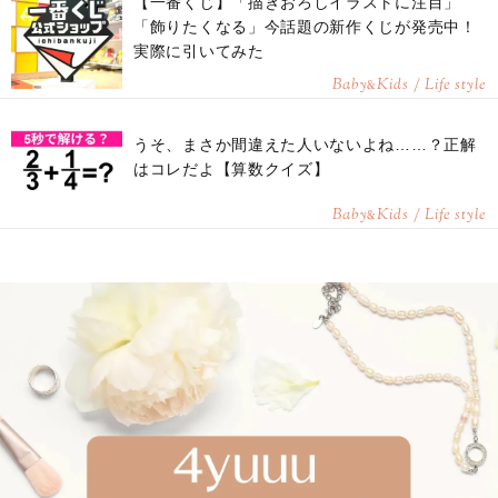
【一番くじ】「描きおろしイラストに注目」
「飾りたくなる」今話題の新作くじが発売中！
実際に引いてみた
Baby
Kids / Life style
&
うそ、まさか間違えた人いないよね……？正解
はコレだよ【算数クイズ】
Baby
Kids / Life style
&