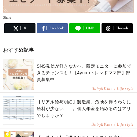
Share
X
Facebook
LINE
Threads
おすすめ記事
SNS発信が好きな方へ、限定モニターに参加で
きるチャンスも！【4yuuuトレンドママ部】部
員募集中
Baby
Kids / Life style
&
【リアル給与明細】製造業。危険を伴うわりに
給料が少ない……。個人年金を始めるのはアリ
でしょうか？
Baby
Kids / Life style
&