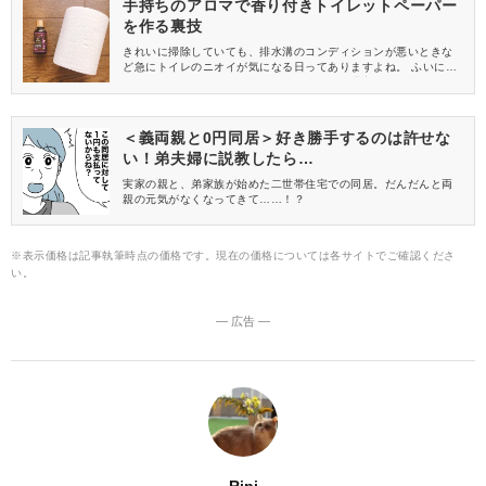
手持ちのアロマで香り付きトイレットペーパー
を作る裏技
きれいに掃除していても、排水溝のコンディションが悪いときな
ど急にトイレのニオイが気になる日ってありますよね。 ふいにニ
オイが気になったときに、ディフューザーを購入しなくてもトイ
レをお気に入りの香りに変える方法があると聞き、さっそく試し
てみました！
＜義両親と0円同居＞好き勝手するのは許せな
い！弟夫婦に説教したら…
実家の親と、弟家族が始めた二世帯住宅での同居。だんだんと両
親の元気がなくなってきて……！？
※表示価格は記事執筆時点の価格です。現在の価格については各サイトでご確認くださ
い。
― 広告 ―