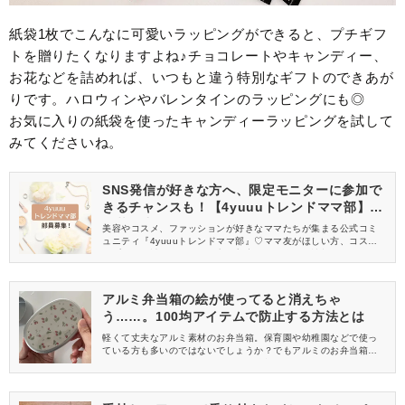
紙袋1枚でこんなに可愛いラッピングができると、プチギフ
トを贈りたくなりますよね♪チョコレートやキャンディー、
お花などを詰めれば、いつもと違う特別なギフトのできあが
りです。ハロウィンやバレンタインのラッピングにも◎
お気に入りの紙袋を使ったキャンディーラッピングを試して
みてくださいね。
SNS発信が好きな方へ、限定モニターに参加で
きるチャンスも！【4yuuuトレンドママ部】部
員募集中
美容やコスメ、ファッションが好きなママたちが集まる公式コミ
ュニティ『4yuuuトレンドママ部』♡ママ友がほしい方、コスメサ
ンプルをお試ししてくれる方、美容やママ向けの情報を一緒に発
信してくれる方を募集しています！
アルミ弁当箱の絵が使ってると消えちゃ
う……。100均アイテムで防止する方法とは
軽くて丈夫なアルミ素材のお弁当箱。保育園や幼稚園などで使っ
ている方も多いのではないでしょうか？でもアルミのお弁当箱
は、使用しているうちにだんだんと絵柄が剥がれてくるんですよ
ね……。そこで今回は、Twitterで話題になっていたアルミのお弁
当箱の絵柄を剥がれにくくする方法を試してみました♪