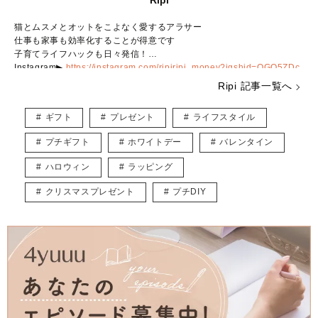
Ripi
猫とムスメとオットをこよなく愛するアラサー
仕事も家事も効率化することが得意です
子育てライフハックも日々発信！
Instagram▶︎
https://instagram.com/ripiripi_money?igshid=OGQ5ZDc
2ODk2ZA==
Ripi 記事一覧へ
ギフト
プレゼント
ライフスタイル
プチギフト
ホワイトデー
バレンタイン
ハロウィン
ラッピング
クリスマスプレゼント
プチDIY