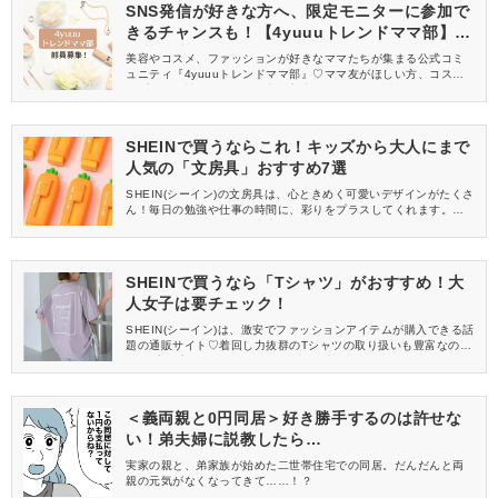
SNS発信が好きな方へ、限定モニターに参加で
きるチャンスも！【4yuuuトレンドママ部】部
員募集中
美容やコスメ、ファッションが好きなママたちが集まる公式コミ
ュニティ『4yuuuトレンドママ部』♡ママ友がほしい方、コスメサ
ンプルをお試ししてくれる方、美容やママ向けの情報を一緒に発
信してくれる方を募集しています！
SHEINで買うならこれ！キッズから大人にまで
人気の「文房具」おすすめ7選
SHEIN(シーイン)の文房具は、心ときめく可愛いデザインがたくさ
ん！毎日の勉強や仕事の時間に、彩りをプラスしてくれます。そ
こで、今回はおすすめの文房具をカテゴリーごとに紹介！人気の
ペンケースやシールなど、注目アイテムが見つかりますよ♡最後に
はお得なクーポン情報も！
SHEINで買うなら「Tシャツ」がおすすめ！大
人女子は要チェック！
SHEIN(シーイン)は、激安でファッションアイテムが購入できる話
題の通販サイト♡着回し力抜群のTシャツの取り扱いも豊富なの
で、プチプラでおしゃれを楽しみたい方は要チェックです。そこ
で今回は、大人女子におすすめのSHEINで買えるTシャツをご紹介
します！
＜義両親と0円同居＞好き勝手するのは許せな
い！弟夫婦に説教したら…
実家の親と、弟家族が始めた二世帯住宅での同居。だんだんと両
親の元気がなくなってきて……！？