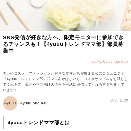
SNS発信が好きな方へ、限定モニターに参加でき
るチャンスも！【4yuuuトレンドママ部】部員募
集中
Baby
Kids / Life style
&
美容やコスメ、ファッションが好きなママたちが集まる公式コミュニティ
『4yuuuトレンドママ部』♡ママ友がほしい方、コスメサンプルをお試しし
てくれる方、美容やママ向けの情報を一緒に発信してくれる方を募集して
います！
2025.11.20
4yuuu original
4yuuuトレンドママ部とは