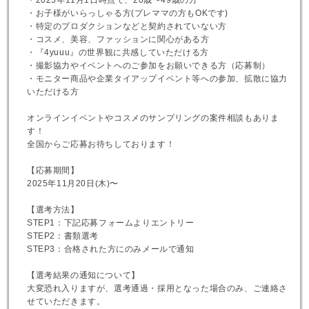
・2025年11月1日時点で、20歳〜49歳の方
・お子様がいらっしゃる方(プレママの方もOKです)
・特定のプロダクションなどと契約されていない方
・コスメ、美容、ファッションに関心がある方
・『4yuuu』の世界観に共感していただける方
・撮影協力やイベントへのご参加をお願いできる方（応募制）
・モニター商品や企業タイアップイベント等への参加、拡散に協力
いただける方
オンラインイベントやコスメのサンプリングの案件相談もありま
す！
全国からご応募お待ちしております！
【応募期間】
2025年11月20日(木)〜
【選考方法】
STEP1：下記応募フォームよりエントリー
STEP2：書類選考
STEP3：合格された方にのみメールで通知
【選考結果の通知について】
大変恐れ入りますが、選考通過・採用となった場合のみ、ご連絡さ
せていただきます。