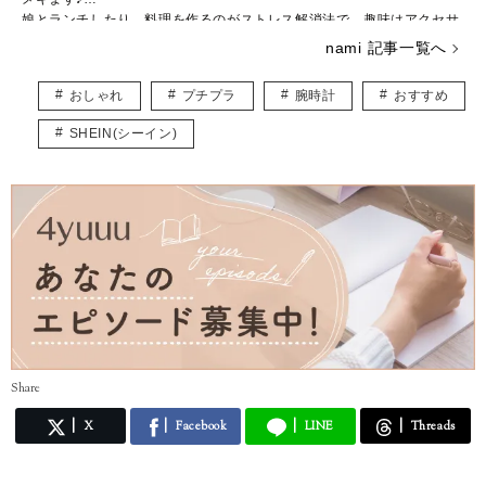
娘とランチしたり、料理を作るのがストレス解消法で、趣味はアクセサ
リー作りです。
nami 記事一覧へ
子ども用やペット用のアクセサリーを販売しつつ、いつかは大型犬と一
緒に暮らしたいなぁと夢見ています。
おしゃれ
プチプラ
腕時計
おすすめ
皆様に役立つ情報を、楽しくお届けしていけたらと思います♡
SHEIN(シーイン)
Share
X
Facebook
LINE
Threads