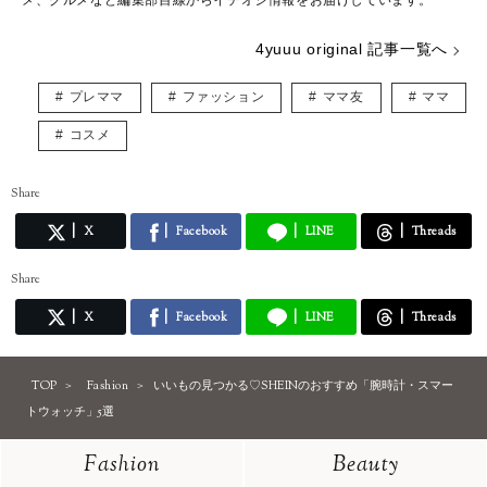
メ、グルメなど編集部目線からイチオシ情報をお届けしています。
4yuuu original 記事一覧へ
プレママ
ファッション
ママ友
ママ
コスメ
Share
X
Facebook
LINE
Threads
Share
X
Facebook
LINE
Threads
TOP
Fashion
いいもの見つかる♡SHEINのおすすめ「腕時計・スマー
トウォッチ」5選
Fashion
Beauty