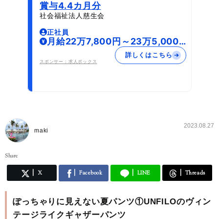
賞与4.4カ月分
社会福祉法人慈生会
正社員
月給22万7,800円～23万5,000
円
詳しくはこちら
スポンサー：求人ボックス
2023.08.27
maki
Share
X
Facebook
LINE
Threads
ぽっちゃりに見えない夏パンツ①UNFILOのヴィン
テージライクギャザーパンツ