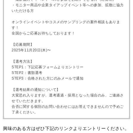
・モニター商品や企業タイアップイベント等への参加、拡散に協力
いただける方
オンラインイベントやコスメのサンプリングの案件相談もありま
す！
全国からご応募お待ちしております！
【応募期間】
2025年11月20日(木)〜
【選考方法】
STEP1：下記応募フォームよりエントリー
STEP2：書類選考
STEP3：合格された方にのみメールで通知
【選考結果の通知について】
大変恐れ入りますが、選考通過・採用となった場合のみ、ご連絡さ
せていただきます。
合否に関する個別のお問い合わせにはお答えできませんので予めご
了承ください。
興味のある方はぜひ下記のリンクよりエントリーください。