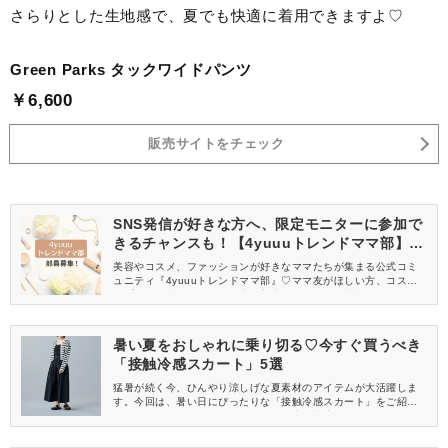
さらりとした生地感で、夏でも快適に着用できますよ♡
Green Parks タックワイドパンツ
￥6,600
販売サイトをチェック
SNS発信が好きな方へ、限定モニターに参加で
きるチャンスも！【4yuuuトレンドママ部】部
員募集中
美容やコスメ、ファッションが好きなママたちが集まる公式コミ
ュニティ『4yuuuトレンドママ部』♡ママ友がほしい方、コスメサ
ンプルをお試ししてくれる方、美容やママ向けの情報を一緒に発
信してくれる方を募集しています！
暑い夏をおしゃれに乗り切る♡今すぐ買うべき
「接触冷感スカート」5選
猛暑が続く今、ひんやり涼しげな夏素材のアイテムが大活躍しま
す。今回は、暑い日にぴったりな「接触冷感スカート」をご紹介
します。これさえあれば、おしゃれな上に快適に過ごすことがで
きますよ♡