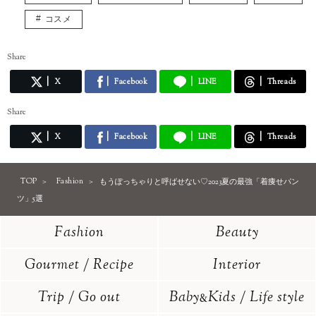
コスメ
Share
X
Facebook
LINE
Threads
Share
X
Facebook
LINE
Threads
TOP
Fashion
もうぽっちゃりと呼ばせない♡2023夏の最強「着痩せパン
ツ」5選
Fashion
Beauty
Gourmet / Recipe
Interior
Trip / Go out
Baby
Kids / Life style
&