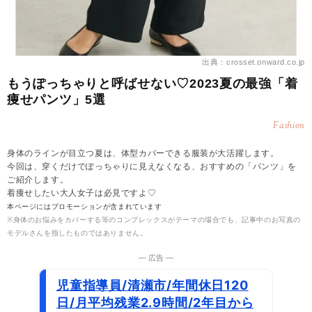
出典：crosset.onward.co.jp
もうぽっちゃりと呼ばせない♡2023夏の最強「着
痩せパンツ」5選
Fashion
身体のラインが目立つ夏は、体型カバーできる服装が大活躍します。
今回は、穿くだけでぽっちゃりに見えなくなる、おすすめの「パンツ」を
ご紹介します。
着痩せしたい大人女子は必見ですよ♡
本ページにはプロモーションが含まれています
※身体のお悩みをカバーする等のコンプレックスがテーマの場合でも、記事中のお写真の
モデルさんを指したものではありません。
― 広告 ―
児童指導員/清瀬市/年間休日120
日/月平均残業2.9時間/2年目から