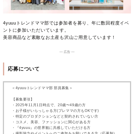
4yuuuトレンドママ部では参加者を募り、年に数回程度イベ
ントに参加いただいています。
美容商品など素敵なお土産も沢山ご用意しています！
― 広告 ―
応募について
＜4yuuuトレンドママ部 部員募集＞
【募集要項】
・2025年11月1日時点で、20歳〜49歳の方
・お子様がいらっしゃる方(プレママの方もOKです)
・特定のプロダクションなどと契約されていない方
・コスメ、美容、ファッションに関心がある方
・『4yuuu』の世界観に共感していただける方
・撮影協力やイベントへのご参加をお願いできる方（応募制）