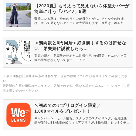
【2023夏】もう太って見えない♡体型カバーが
簡単に叶う「パンツ」5選
薄着になる夏は、身体のラインが目立ちがち。そんな今の時期
は、太って見えないアイテムが大活躍します。今回は、着るだけ
で体型カバーが叶うおすすめの「パンツ」をご紹介します♡
＜義両親と0円同居＞好き勝手するのは許せな
い！弟夫婦に説教したら…
実家の親と、弟家族が始めた二世帯住宅での同居。だんだんと両
親の元気がなくなってきて……！？
※表示価格は記事執筆時点の価格です。現在の価格については各サイトでご確認くださ
い。
※最新の在庫や価格はオンライン・店舗それぞれで異なる場合もあるので、ショップに直
接お問い合わせください。
＼初めてのアプリログイン限定／
1,000マイルをプレゼント！
キャンペーン、セール情報、スタッフのスタイリング、会員証機
能が便利なBEAMS公式スマホアプリ「WeBEAMS」を今すぐチェ
ック♪