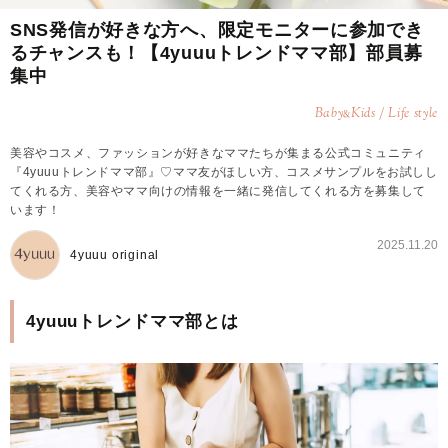
SNS発信が好きな方へ、限定モニターに参加でき
るチャンスも！【4yuuuトレンドママ部】部員募
集中
Baby
Kids / Life style
&
美容やコスメ、ファッションが好きなママたちが集まる公式コミュニティ
『4yuuuトレンドママ部』♡ママ友がほしい方、コスメサンプルをお試しし
てくれる方、美容やママ向けの情報を一緒に発信してくれる方を募集して
います！
2025.11.20
4yuuu original
4yuuuトレンドママ部とは