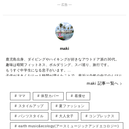
― 広告 ―
maki
鹿児島出身、ダイビングやハイキングが好きなアウトドア派の30代。
趣味は暗闇フィットネス、ボルダリング、スパ巡り、旅行です。
もうすぐ中学生になる息子がいます。
子供が大きくなり一人時間が増えたことで、最近は自然の中でのんびり
と過ごすことが増えました。
maki 記事一覧へ
好きなブランドはBCBG MAXAZRIA、ZARAでシーンに合わせて様々な
ファッションを楽しんでいます。
ママ
体型カバー
着痩せ
こちらでは主にUNIQLOやGU、しまむらなどのプチプラアイテムを取
り入れたトレンド記事を紹介していきます。
スタイルアップ
夏ファッション
宜しくお願いします。
パンツスタイル
大人女子
コンプレックス
earth music&ecology(アースミュージックアンドエコロジー)