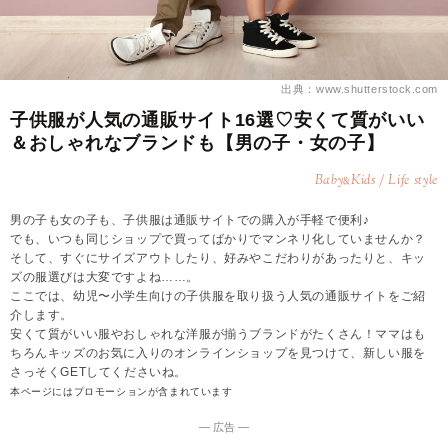
出典：www.shutterstock.com
子供服が人気の通販サイト16選♡安くて質がいい
＆おしゃれなブランドも【男の子・女の子】
Baby
Kids / Life style
&
男の子も女の子も、子供服は通販サイトでの購入が手軽で便利♪
でも、いつも同じショップで買ってばかりでマンネリ化していませんか？
そして、すぐにサイズアウトしたり、好みやこだわりがあったりと、キッ
ズの服選びは大変ですよね……。
ここでは、幼児〜小学生向けの子供服を取り扱う人気の通販サイトをご紹
介します。
安くて質がいい服やおしゃれな洋服が揃うブランドがたくさん！ママはも
ちろんキッズのお気に入りのオンラインショップを見つけて、新しい服を
さっそくGETしてくださいね。
本ページにはプロモーションが含まれています
― 広告 ―