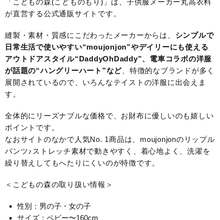
「こどもの森(こどものもり)」は、子供服メーカー丸高衣料
が直営する公式通販サイトです。
縫製・素材・質感にこだわったメーカーからは、
シンプルで
日常生活で使いやすい“moujonjon”やデイリーにも使える
アウトドアスタイル“DaddyOhDaddy”、電車コラボの洋服
が話題の“ハングリーハート”など
、特徴的なブランドが多く
展開されているので、いろんなテイストの洋服に出会えま
す。
全体的にリーズナブルな価格で、お財布に優しいのも嬉しい
ポイントです。
なおサイトのなかで人気No. 1商品は、moujonjonのリップル
パンツ♪ストレッチ素材で動きやすく、着心地よく、洗濯を
繰り替えしてもへたりにくいのが特徴です。
＜こどもの森の取り扱い情報＞
性別：男の子・女の子
サイズ：ベビー〜160cm