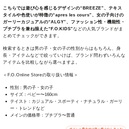
こちらでは遊び心を感じるデザインの“BREEZE”、テキス
タイルや色使いが特徴の“apres les cours”、女の子向けの
ガーリーカジュアルの“ALGY”、ファッション性・機能性・
プチプラを兼ね揃えた“F.O.KIDS”
などの人気ブランドがま
とめてチェックができます。
検索するときは男の子・女の子の性別からはもちろん、身
長・アイテムなどで絞っていけば、ブランド問わずいろんな
アイテムを比較しながら選べますよ。
＜F.O.Online Storeの取り扱い情報＞
性別：男の子・女の子
サイズ：ベビー〜160cm
テイスト：カジュアル・スポーティ・ナチュラル・ガーリ
ー・トレンドなど
メインの価格帯：プチプラ〜普通
ポイント最大49.5倍！稼ぐなら今！お