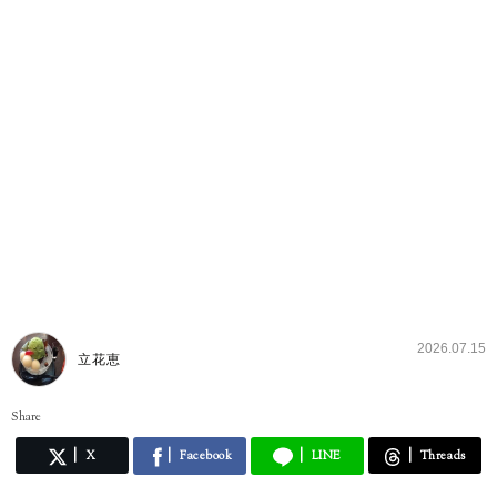
2026.07.15
立花恵
Share
X
Facebook
LINE
Threads