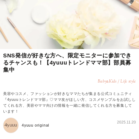
SNS発信が好きな方へ、限定モニターに参加でき
るチャンスも！【4yuuuトレンドママ部】部員募
集中
Baby
Kids / Life style
&
美容やコスメ、ファッションが好きなママたちが集まる公式コミュニティ
『4yuuuトレンドママ部』♡ママ友がほしい方、コスメサンプルをお試しし
てくれる方、美容やママ向けの情報を一緒に発信してくれる方を募集して
います！
2025.11.20
4yuuu original