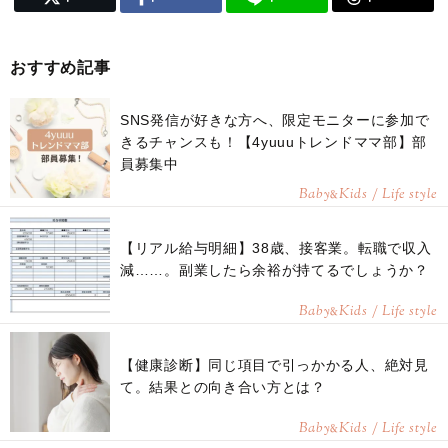
おすすめ記事
SNS発信が好きな方へ、限定モニターに参加で
きるチャンスも！【4yuuuトレンドママ部】部
員募集中
Baby
Kids / Life style
&
【リアル給与明細】38歳、接客業。転職で収入
減……。副業したら余裕が持てるでしょうか？
Baby
Kids / Life style
&
【健康診断】同じ項目で引っかかる人、絶対見
て。結果との向き合い方とは？
Baby
Kids / Life style
&