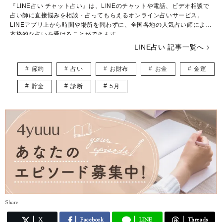
​『LINE占い チャット占い』は、LINEのチャットや電話、ビデオ相談で
占い師に直接悩みを相談・占ってもらえるオンライン占いサービス。
LINEアプリ上から時間や場所を問わずに、全国各地の人気占い師による
本格的な占いを受けることができます。
LINE占い 記事一覧へ
20代～40代の女性に大人気！
恋愛や仕事、人間関係等に関する相談もOK！
節約
占い
お財布
お金
金運
利用ユーザーの相談満足度は、95％！
※満足度90％以上に関する調査：2021年3月1日〜31日に投稿されたレ
貯金
診断
5月
ビューのうち★5の割合を算出
・サービスTOP
https://lin.ee/1jOTBju/errq
※LINEアプリをインスト
ールしているスマートフォンからアクセス可能。
・サービス公式ページ
https://fortune.line.me/talk/
・LINE公式アカウント
https://lin.ee/t67BCZq/errq
・公式Twitter
https://twitter.com/LINEfortune
Share
X
Facebook
LINE
Threads