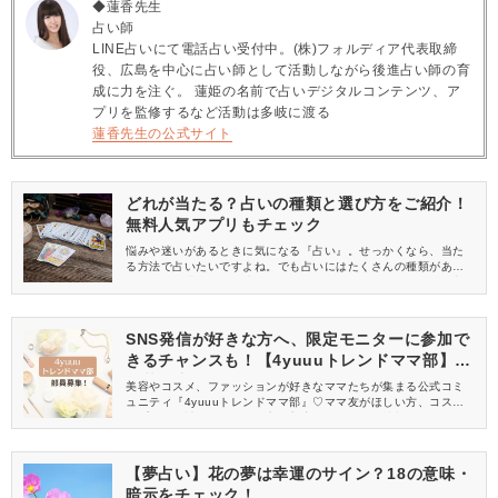
◆蓮香先生
占い師
LINE占いにて電話占い受付中。(株)フォルディア代表取締
役、広島を中心に占い師として活動しながら後進占い師の育
成に力を注ぐ。 蓮姫の名前で占いデジタルコンテンツ、ア
プリを監修するなど活動は多岐に渡る
蓮香先生の公式サイト
どれが当たる？占いの種類と選び方をご紹介！
無料人気アプリもチェック
悩みや迷いがあるときに気になる『占い』。せっかくなら、当た
る方法で占いたいですよね。でも占いにはたくさんの種類があ
り、どれを選ぶべきか迷ってしまいませんか？そこで今回は、占
いの種類と選び方をご紹介！あわせて人気の無料アプリとウェブ
サイトもチェックしましょう！
SNS発信が好きな方へ、限定モニターに参加で
きるチャンスも！【4yuuuトレンドママ部】部
員募集中
美容やコスメ、ファッションが好きなママたちが集まる公式コミ
ュニティ『4yuuuトレンドママ部』♡ママ友がほしい方、コスメサ
ンプルをお試ししてくれる方、美容やママ向けの情報を一緒に発
信してくれる方を募集しています！
【夢占い】花の夢は幸運のサイン？18の意味・
暗示をチェック！