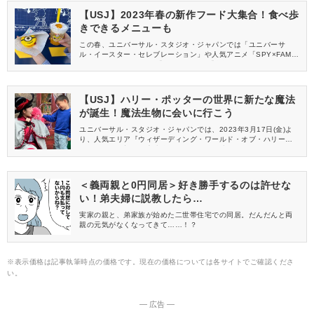
ト。シーンごとに使い分けるのもおすすめですよ。
【USJ】2023年春の新作フード大集合！食べ歩
きできるメニューも
この春、ユニバーサル・スタジオ・ジャパンでは「ユニバーサ
ル・イースター・セレブレーション」や人気アニメ「SPY×FAMIL
Y(スパイファミリー)」「ドラえもん」「名探偵コナン」とのコラ
ボで大盛り上がり中！特別なフードも続々登場していますよ♪目で
も楽しめる可愛い新作フードをご紹介します。
【USJ】ハリー・ポッターの世界に新たな魔法
が誕生！魔法生物に会いに行こう
ユニバーサル・スタジオ・ジャパンでは、2023年3月17日(金)よ
り、人気エリア『ウィザーディング・ワールド・オブ・ハリー・
ポッター』で新たな魔法体験がスタート。映画でもおなじみのニ
フラーやベビードラゴンに会えるチャンスです♪まるで映画の中に
迷い込んだような不思議な体験ができるかも♪
＜義両親と0円同居＞好き勝手するのは許せな
い！弟夫婦に説教したら…
実家の親と、弟家族が始めた二世帯住宅での同居。だんだんと両
親の元気がなくなってきて……！？
※表示価格は記事執筆時点の価格です。現在の価格については各サイトでご確認くださ
い。
― 広告 ―