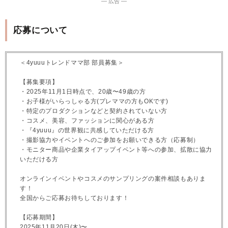
― 広告 ―
応募について
＜4yuuuトレンドママ部 部員募集＞
【募集要項】
・2025年11月1日時点で、20歳〜49歳の方
・お子様がいらっしゃる方(プレママの方もOKです)
・特定のプロダクションなどと契約されていない方
・コスメ、美容、ファッションに関心がある方
・『4yuuu』の世界観に共感していただける方
・撮影協力やイベントへのご参加をお願いできる方（応募制）
・モニター商品や企業タイアップイベント等への参加、拡散に協力
いただける方
オンラインイベントやコスメのサンプリングの案件相談もありま
す！
全国からご応募お待ちしております！
【応募期間】
2025年11月20日(木)〜