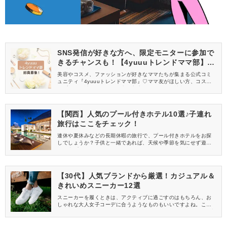
SNS発信が好きな方へ、限定モニターに参加で
きるチャンスも！【4yuuuトレンドママ部】部
員募集中
美容やコスメ、ファッションが好きなママたちが集まる公式コミ
ュニティ『4yuuuトレンドママ部』♡ママ友がほしい方、コスメサ
ンプルをお試ししてくれる方、美容やママ向けの情報を一緒に発
信してくれる方を募集しています！
【関西】人気のプール付きホテル10選♪子連れ
旅行はここをチェック！
連休や夏休みなどの長期休暇の旅行で、プール付きホテルをお探
しでしょうか？子供と一緒であれば、天候や季節を気にせず遊べ
る屋内プールがあるホテルもおすすめですよ！この記事では、関
西の子連れで楽しめるプール付きホテルを屋外・屋内別にご紹
介。海の近くや温水・温泉プール、プライベードプールがあるホ
テルなどもピックアップしています。
【30代】人気ブランドから厳選！カジュアル＆
きれいめスニーカー12選
スニーカーを履くときは、アクティブに過ごすのはもちろん、お
しゃれな大人女子コーデに合うようなものもいいですよね。ここ
では、30代におすすめのレディーススニーカーをご紹介。人気ブ
ランドから、ランニング・ウォーキングに適したカジュアル＆ス
ポーティータイプや、通勤にも使えるきれいめデザインをセレク