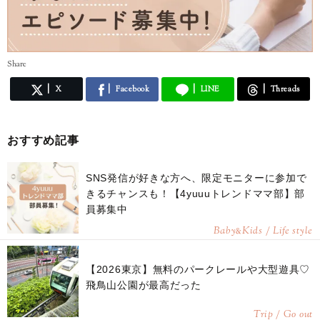
Share
X
Facebook
LINE
Threads
おすすめ記事
SNS発信が好きな方へ、限定モニターに参加で
きるチャンスも！【4yuuuトレンドママ部】部
員募集中
Baby
Kids / Life style
&
【2026東京】無料のパークレールや大型遊具♡
飛鳥山公園が最高だった
Trip / Go out