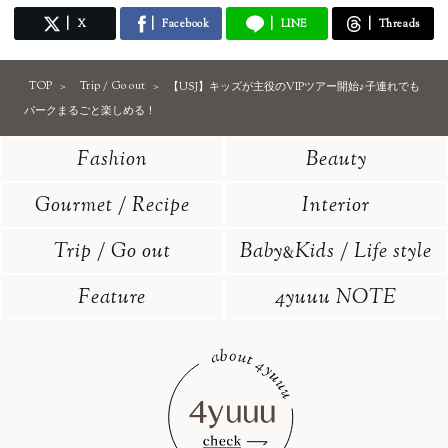
X
Facebook
LINE
Threads
TOP
Trip / Go out
【USJ】キッズが主役のVIPツアー開始♪子連れでも
パークまるごと楽しめる！
Fashion
Beauty
Gourmet / Recipe
Interior
Trip / Go out
Baby
Kids / Life style
&
Feature
4yuuu NOTE