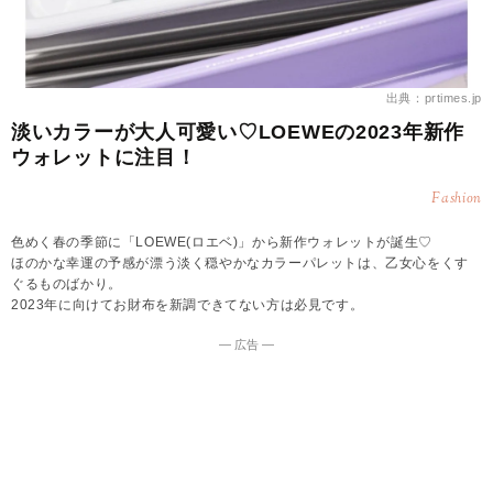
出典：prtimes.jp
淡いカラーが大人可愛い♡LOEWEの2023年新作
ウォレットに注目！
Fashion
色めく春の季節に「LOEWE(ロエベ)」から新作ウォレットが誕生♡
ほのかな幸運の予感が漂う淡く穏やかなカラーパレットは、乙女心をくす
ぐるものばかり。
2023年に向けてお財布を新調できてない方は必見です。
― 広告 ―