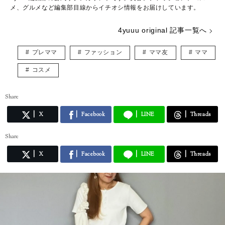
メ、グルメなど編集部目線からイチオシ情報をお届けしています。
4yuuu original 記事一覧へ
プレママ
ファッション
ママ友
ママ
コスメ
Share
X
Facebook
LINE
Threads
Share
X
Facebook
LINE
Threads