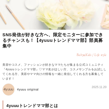
SNS発信が好きな方へ、限定モニターに参加でき
るチャンスも！【4yuuuトレンドママ部】部員募
集中
Baby
Kids / Life style
&
美容やコスメ、ファッションが好きなママたちが集まる公式コミュニティ
『4yuuuトレンドママ部』♡ママ友がほしい方、コスメサンプルをお試しし
てくれる方、美容やママ向けの情報を一緒に発信してくれる方を募集して
います！
2025.11.20
4yuuu original
4yuuuトレンドママ部とは