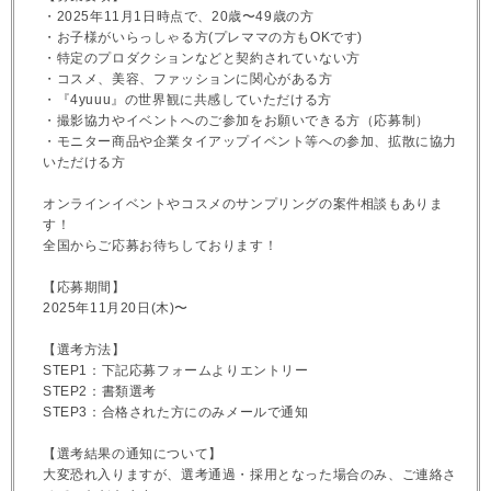
・2025年11月1日時点で、20歳〜49歳の方
・お子様がいらっしゃる方(プレママの方もOKです)
・特定のプロダクションなどと契約されていない方
・コスメ、美容、ファッションに関心がある方
・『4yuuu』の世界観に共感していただける方
・撮影協力やイベントへのご参加をお願いできる方（応募制）
・モニター商品や企業タイアップイベント等への参加、拡散に協力
いただける方
オンラインイベントやコスメのサンプリングの案件相談もありま
す！
全国からご応募お待ちしております！
【応募期間】
2025年11月20日(木)〜
【選考方法】
STEP1：下記応募フォームよりエントリー
STEP2：書類選考
STEP3：合格された方にのみメールで通知
【選考結果の通知について】
大変恐れ入りますが、選考通過・採用となった場合のみ、ご連絡さ