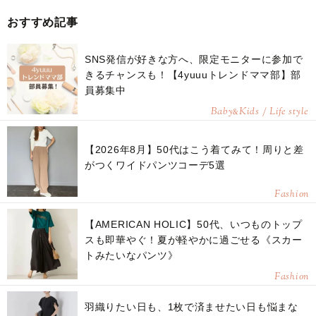
おすすめ記事
SNS発信が好きな方へ、限定モニターに参加で
きるチャンスも！【4yuuuトレンドママ部】部
員募集中
Baby
Kids / Life style
&
【2026年8月】50代はこう着てみて！周りと差
がつくワイドパンツコーデ5選
Fashion
【AMERICAN HOLIC】50代、いつものトップ
スも即華やぐ！夏が軽やかに過ごせる《スカー
トみたいなパンツ》
Fashion
羽織りたい日も、1枚で済ませたい日も悩まな