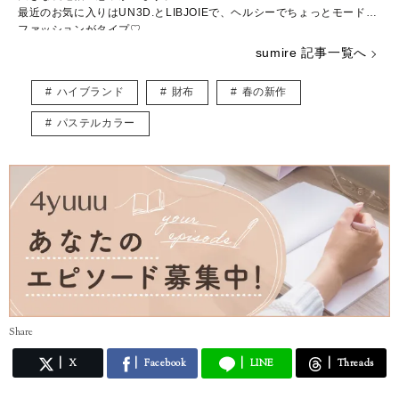
最近のお気に入りはUN3D.とLIBJOIEで、ヘルシーでちょっとモードな
ファッションがタイプ♡
普段はWEBライター兼パーソナルスタイリストとして活動中。
sumire 記事一覧へ
結婚や出産など転機の多い20～30代ママに向けて、“似合う”と“好き”を
取り入れたコーデ術を日々研究・発信しています。
ハイブランド
財布
春の新作
★インスタ
https://www.instagram.com/_sumirey__/
パステルカラー
★ブログ
http://self-styling.net/
Share
X
Facebook
LINE
Threads