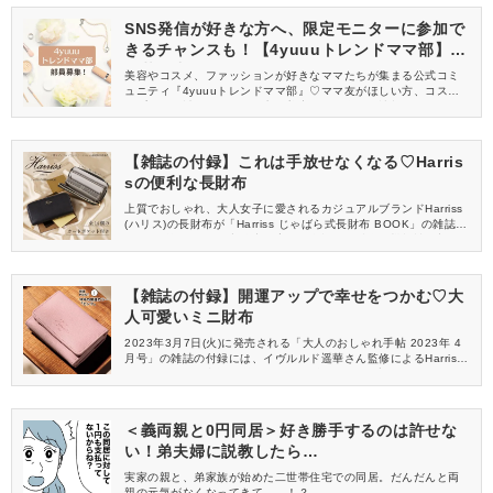
SNS発信が好きな方へ、限定モニターに参加で
きるチャンスも！【4yuuuトレンドママ部】部
員募集中
美容やコスメ、ファッションが好きなママたちが集まる公式コミ
ュニティ『4yuuuトレンドママ部』♡ママ友がほしい方、コスメサ
ンプルをお試ししてくれる方、美容やママ向けの情報を一緒に発
信してくれる方を募集しています！
【雑誌の付録】これは手放せなくなる♡Harris
sの便利な長財布
上質でおしゃれ、大人女子に愛されるカジュアルブランドHarriss
(ハリス)の長財布が「Harriss じゃばら式長財布 BOOK」の雑誌の
付録に登場します！収納力の高さが自慢の長財布に機能性を加
え、最高の使い心地に♡一度使うともう手放せなくなる便利な長財
布です。
【雑誌の付録】開運アップで幸せをつかむ♡大
人可愛いミニ財布
2023年3月7日(火)に発売される「大人のおしゃれ手帖 2023年 4
月号」の雑誌の付録には、イヴルルド遥華さん監修によるHarriss
(ハリス)のミニ財布が登場！今年の開運カラーと言われているピン
クの三つ折り財布は、コンパクトなのに抜群の収納力。新生活に
合わせ、この春の機会に財布を新調し開運を目指しましょう♡
＜義両親と0円同居＞好き勝手するのは許せな
い！弟夫婦に説教したら…
実家の親と、弟家族が始めた二世帯住宅での同居。だんだんと両
親の元気がなくなってきて……！？