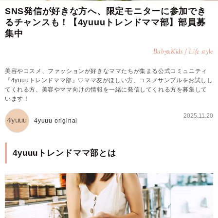
SNS発信が好きな方へ、限定モニターに参加でき
るチャンスも！【4yuuuトレンドママ部】部員募
集中
Baby
Kids / Life style
&
美容やコスメ、ファッションが好きなママたちが集まる公式コミュニティ
『4yuuuトレンドママ部』♡ママ友がほしい方、コスメサンプルをお試しし
てくれる方、美容やママ向けの情報を一緒に発信してくれる方を募集して
います！
2025.11.20
4yuuu original
4yuuuトレンドママ部とは