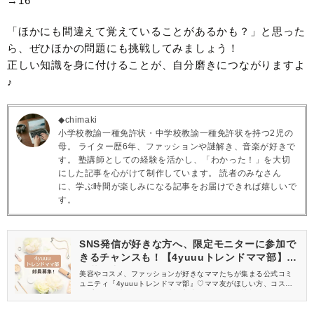
→16
「ほかにも間違えて覚えていることがあるかも？」と思った
ら、ぜひほかの問題にも挑戦してみましょう！
正しい知識を身に付けることが、自分磨きにつながりますよ
♪
◆chimaki
小学校教諭一種免許状・中学校教諭一種免許状を持つ2児の
母。 ライター歴6年、ファッションや謎解き、音楽が好きで
す。 塾講師としての経験を活かし、「わかった！」を大切
にした記事を心がけて制作しています。 読者のみなさん
に、学ぶ時間が楽しみになる記事をお届けできれば嬉しいで
す。
SNS発信が好きな方へ、限定モニターに参加で
きるチャンスも！【4yuuuトレンドママ部】部
員募集中
美容やコスメ、ファッションが好きなママたちが集まる公式コミ
ュニティ『4yuuuトレンドママ部』♡ママ友がほしい方、コスメサ
ンプルをお試ししてくれる方、美容やママ向けの情報を一緒に発
信してくれる方を募集しています！