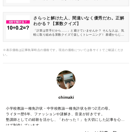
てみてください♪
さらっと解けた人、間違いなく優秀だわ。正解
わかる？【算数クイズ】
「計算は苦手だから……」と避けていませんか？ そんな人は、気
軽に取り組める算数クイズで楽しくトレーニング！ 基礎からじっ
くり計算力を磨いていきましょう♪
※表示価格は記事執筆時点の価格です。現在の価格については各サイトでご確認くださ
い。
chimaki
小学校教諭一種免許状・中学校教諭一種免許状を持つ2児の母。
ライター歴6年、ファッションや謎解き、音楽が好きです。
塾講師としての経験を活かし、「わかった！」を大切にした記事を心が
けて制作しています。
読者のみなさんに、学ぶ時間が楽しみになる記事をお届けできれば嬉し