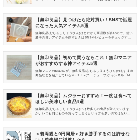
ンプルをお試ししてくれる方、美容やママ向けの情報を一緒に発
信してくれる方を募集しています！
【無印良品】見つけたら絶対買い！SNSで話題
になった人気アイテム5選
無印良品(むじるしりょうひん)はとにかく商品数が多いので、使い
勝手の良いアイテムを探すときはSNSやレビューをチェックする
のもおすすめです。無印マニアのMUJIOがさまざまなアイテムを
紹介するYouTube(ユーチューブ)チャンネル「MUJIO・ムジ男」
の動画から、今回はSNSでも大反響だった無印良品の人気アイテ
ムをご紹介します。
【無印良品】初めて買うならこれ！無印マニア
がおすすめする神アイテム5選
無印マニアのMUJIOが、無印良品(むじるしりょうひん)のおすすめ
商品などを紹介しているYouTube(ユーチューブ)チャンネル「MU
JIO・ムジ男」。今回は投稿している動画の中から、初めて無印良
品で買い物をする方におすすめのアイテムをご紹介します。
【無印良品】ムジラーおすすめ！一度は食べて
ほしい美味しい食品4選
無印良品(むじるしりょうひん)には数多くの食品が並んでいます
が、いつも同じものを買ってしまうという方も多いのではないで
しょうか。無印マニア・MUJIOのYouTube(ユーチューブ)チャン
ネル「MUJIO・ムジ男」の動画から、今回はぜひ一度食べてみて
ほしいおすすめの食品をご紹介します。
＜義両親と0円同居＞好き勝手するのは許せな
い！弟夫婦に説教したら…