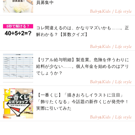
員募集中
Baby
Kids / Life style
&
コレ間違えるのは、かなりマズいかも……。正
解わかる？【算数クイズ】
Baby
Kids / Life style
&
【リアル給与明細】製造業。危険を伴うわりに
給料が少ない……。個人年金を始めるのはアリ
でしょうか？
Baby
Kids / Life style
&
【一番くじ】「描きおろしイラストに注目」
「飾りたくなる」今話題の新作くじが発売中！
実際に引いてみた
Baby
Kids / Life style
&