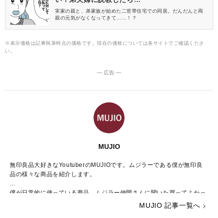
実家の親と、弟家族が始めた二世帯住宅での同居。だんだんと両
親の元気がなくなってきて……！？
※表示価格は記事執筆時点の価格です。現在の価格については各サイトでご確認くださ
い。
― 広告 ―
MUJIO
無印良品大好きなYoutuberのMUJIOです。ムジラーである僕が無印良
品の様々な商品を紹介します。
僕が日常的に使っている商品、ムジラー仲間さんに聞いた買ってよかっ
た商品、現役店員さんに教えてもらった商品など、さまざまな角度で無
MUJIO 記事一覧へ
印良品の商品を紹介、レビューしていきます。