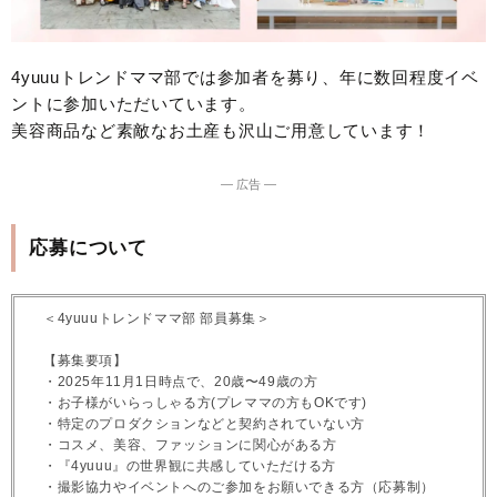
4yuuuトレンドママ部では参加者を募り、年に数回程度イベ
ントに参加いただいています。
美容商品など素敵なお土産も沢山ご用意しています！
― 広告 ―
応募について
＜4yuuuトレンドママ部 部員募集＞
【募集要項】
・2025年11月1日時点で、20歳〜49歳の方
・お子様がいらっしゃる方(プレママの方もOKです)
・特定のプロダクションなどと契約されていない方
・コスメ、美容、ファッションに関心がある方
・『4yuuu』の世界観に共感していただける方
・撮影協力やイベントへのご参加をお願いできる方（応募制）