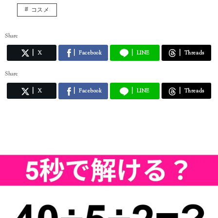
コスメ
Share
X
Facebook
LINE
Threads
Share
X
Facebook
LINE
Threads