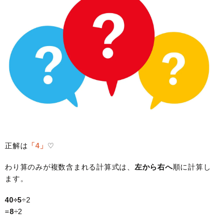
正解は
「4」
♡
わり算のみが複数含まれる計算式は、
左から右へ
順に計算し
ます。
40÷5
÷2
=
8
÷2