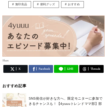
無印良品
便利グッズ
おすすめ
◆instagram
https://www.instagram.com/mujio_mujirushi/
◆youtube
https://www.youtube.com/channel/UC9G2y_Eb8wiBbHSRoebpuBA/f
eatured
Share
X
Facebook
LINE
Threads
おすすめ記事
SNS発信が好きな方へ、限定モニターに参加で
きるチャンスも！【4yuuuトレンドママ部】部