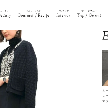
ビューティー
グルメ・レシピ
インテリア
旅行・おでかけ
Beauty
Gourmet / Recipe
Interior
Trip / Go out
E
カ
レ
マ
下