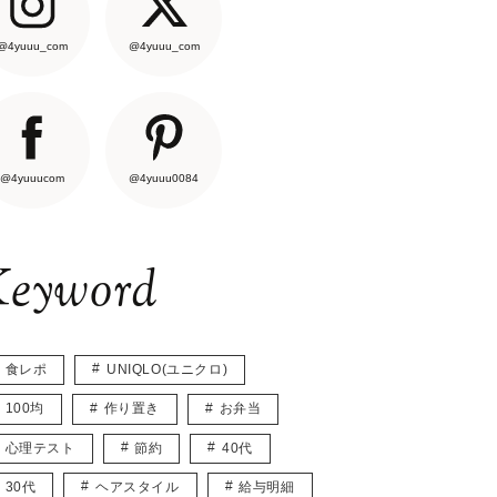
@4yuuu_com
@4yuuu_com
@4yuuucom
@4yuuu0084
eyword
食レポ
UNIQLO(ユニクロ)
100均
作り置き
お弁当
心理テスト
節約
40代
30代
ヘアスタイル
給与明細