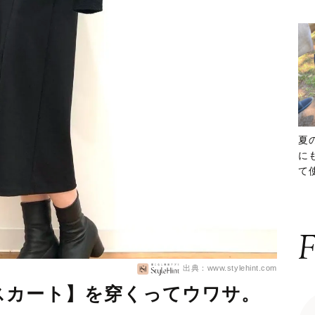
夏
に
て
ッ
F
出典：www.stylehint.com
スカート】を穿くってウワサ。