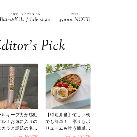
子育て・ライフスタイル
ブログ
Baby
Kids / Life style
4yuuu NOTE
&
ditor’s Pick
ールキープ力が感動
【時短弁当】忙しい朝
ベル！お気に入りの
でも簡単！！彩りもボ
スカラと話題の名品
リュームも叶う簡単そ
地
ぼろ弁当！