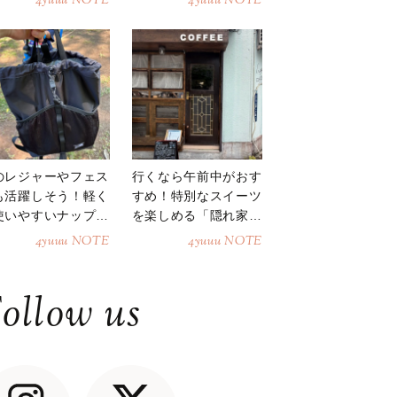
4yuuu NOTE
4yuuu NOTE
のレジャーやフェス
行くなら午前中がおす
も活躍しそう！軽く
すめ！特別なスイーツ
使いやすいナップサ
を楽しめる「隠れ家カ
ク
フェ」
4yuuu NOTE
4yuuu NOTE
ollow us