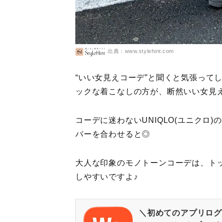
出典：www.stylehint.com
“いい女見えコーデ”と聞くと気張って
ックな着こなしの方が、断然いい女見
コーデに迷わないUNIQLO(ユニクロ
バーを合わせると◎
大人な印象のモノトーンコーデは、ト
しやすいですよ♪
＼初めてのアプリログ