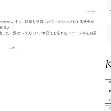
Fashion
ゃれかよりも、防寒を意識したファッションをする機会が
女見え！
トを使った、温かいうえにいい女見えも忘れないコーデ術をお届
― 広告 ―
K