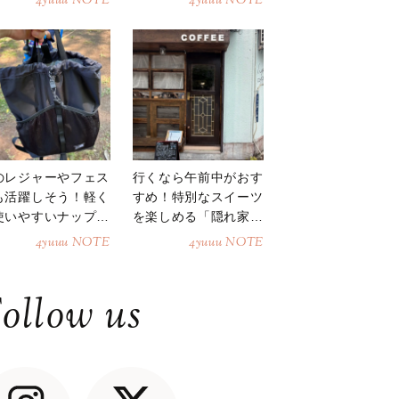
4yuuu NOTE
4yuuu NOTE
のレジャーやフェス
行くなら午前中がおす
も活躍しそう！軽く
すめ！特別なスイーツ
使いやすいナップサ
を楽しめる「隠れ家カ
ク
フェ」
4yuuu NOTE
4yuuu NOTE
ollow us