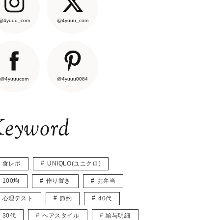
@4yuuu_com
@4yuuu_com
@4yuuucom
@4yuuu0084
eyword
食レポ
UNIQLO(ユニクロ)
100均
作り置き
お弁当
心理テスト
節約
40代
30代
ヘアスタイル
給与明細