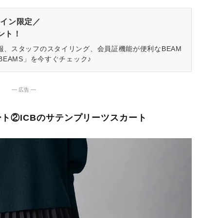
イン限定／
ゼント！
報、スタッフのスタイリング、会員証機能が便利なBEAM
BEAMS」を今すぐチェック♪
― 広告 ―
ト②ICBのサテンプリーツスカート