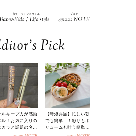
子育て・ライフスタイル
ブログ
Baby
Kids / Life style
4yuuu NOTE
&
ditor’s Pick
ールキープ力が感動
【時短弁当】忙しい朝
ベル！お気に入りの
でも簡単！！彩りもボ
スカラと話題の名品
リュームも叶う簡単そ
地
ぼろ弁当！