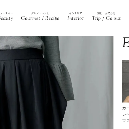
ビューティー
グルメ・レシピ
インテリア
旅行・おでかけ
Beauty
Gourmet / Recipe
Interior
Trip / Go out
E
カ
レ
マ
下