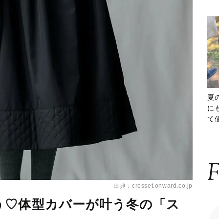
夏
に
て
ッ
F
出典：crosset.onward.co.jp
う♡体型カバーが叶う冬の「ス