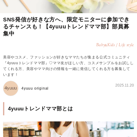
SNS発信が好きな方へ、限定モニターに参加でき
るチャンスも！【4yuuuトレンドママ部】部員募
集中
Baby
Kids / Life style
&
美容やコスメ、ファッションが好きなママたちが集まる公式コミュニティ
『4yuuuトレンドママ部』♡ママ友がほしい方、コスメサンプルをお試しし
てくれる方、美容やママ向けの情報を一緒に発信してくれる方を募集して
います！
2025.11.20
4yuuu original
4yuuuトレンドママ部とは