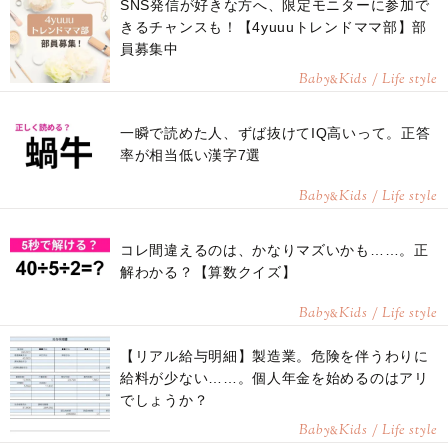
SNS発信が好きな方へ、限定モニターに参加で
きるチャンスも！【4yuuuトレンドママ部】部
員募集中
Baby
Kids / Life style
&
一瞬で読めた人、ずば抜けてIQ高いって。正答
率が相当低い漢字7選
Baby
Kids / Life style
&
コレ間違えるのは、かなりマズいかも……。正
解わかる？【算数クイズ】
Baby
Kids / Life style
&
【リアル給与明細】製造業。危険を伴うわりに
給料が少ない……。個人年金を始めるのはアリ
でしょうか？
Baby
Kids / Life style
&