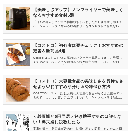
【美味しさアップ】ノンフライヤーで美味しく
なるおすすめ食材5選
「日々の暮らしに役立つ情報やちょっとした楽しさや癒しやモチ
ベーションアップに繋がる動画作り」をコンセプトに何気ない日
常のアイデアを紹介しているYouTube(ユーチューブ)チャンネル
「TastyTime」さん。 今回は動画の中から、ノンフライヤーで手
軽に美味しくなるおすすめの食材を5つご紹介します♪
【コストコ】初心者は要チェック！おすすめの
定番＆新商品4選
Costco(コストコ)では人気のロングセラー商品に加えて、登場し
てすぐ話題になるような新商品も続々販売されています。今回はY
ouTube(ユーチューブ)チャンネル「TastyTime」さんの動画の中
から、人気の定番商品から新しく発売された商品まで、おすすめ
のアイテムをピックアップして4つご紹介します。
【コストコ】大容量食品の美味しさを長持ちさ
せよう♡おすすめ小分け＆冷凍保存方法
COSTCO(コストコ)にはお得な大容量の食品がたくさん揃ってい
るので、ついつい買いこんでしまいがち。たくさんある食品は使
いやすい形に小分けして、冷凍保存しておきましょう♪今回はYou
Tube(ユーチューブ)チャンネル「TastyTime」さんの動画から、
コストコの大容量食品の小分け方法と冷凍保存のやり方をご紹介
します。
＜義両親と0円同居＞好き勝手するのは許せな
い！弟夫婦に説教したら…
実家の親と、弟家族が始めた二世帯住宅での同居。だんだんと両