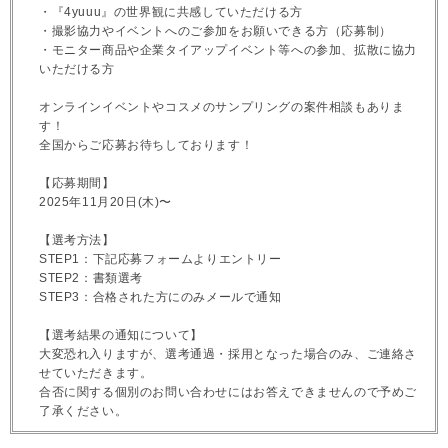
・『4yuuu』の世界観に共感していただける方
・撮影協力やイベントへのご参加をお願いできる方（応募制）
・モニター商品や企業タイアップイベント等への参加、拡散に協力
いただける方
オンラインイベントやコスメのサンプリングの案件相談もありま
す！
全国からご応募お待ちしております！
【応募期間】
2025年11月20日(木)〜
【選考方法】
STEP1：下記応募フォームよりエントリー
STEP2：書類選考
STEP3：合格された方にのみメールで通知
【選考結果の通知について】
大変恐れ入りますが、選考通過・採用となった場合のみ、ご連絡さ
せていただきます。
合否に関する個別のお問い合わせにはお答えできませんので予めご
了承ください。