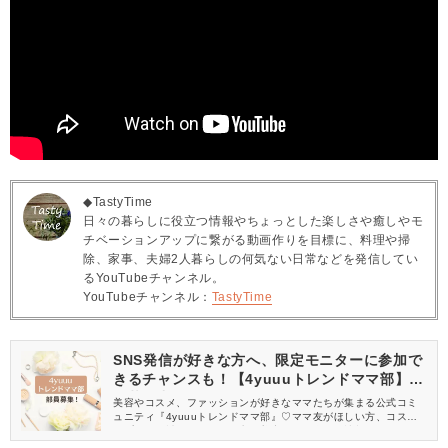
◆TastyTime
日々の暮らしに役立つ情報やちょっとした楽しさや癒しやモ
チベーションアップに繋がる動画作りを目標に、料理や掃
除、家事、夫婦2人暮らしの何気ない日常などを発信してい
るYouTubeチャンネル。
YouTubeチャンネル：
TastyTime
SNS発信が好きな方へ、限定モニターに参加で
きるチャンスも！【4yuuuトレンドママ部】部
員募集中
美容やコスメ、ファッションが好きなママたちが集まる公式コミ
ュニティ『4yuuuトレンドママ部』♡ママ友がほしい方、コスメサ
ンプルをお試ししてくれる方、美容やママ向けの情報を一緒に発
信してくれる方を募集しています！