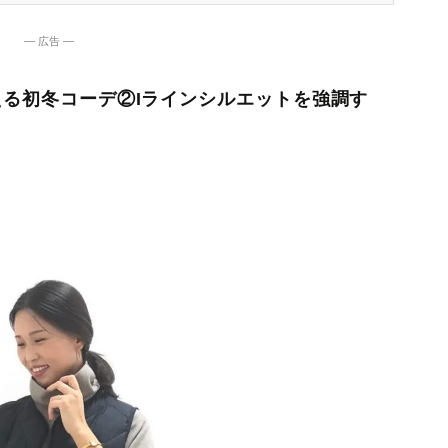
― 広告 ―
見える初冬コーデ②Iラインシルエットを強調す