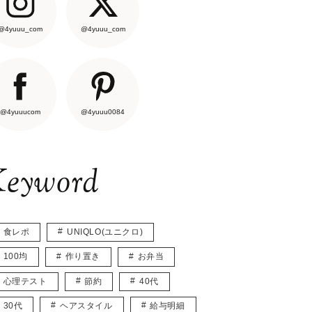
@4yuuu_com
@4yuuu_com
@4yuuucom
@4yuuu0084
eyword
食レポ
UNIQLO(ユニクロ)
100均
作り置き
お弁当
心理テスト
節約
40代
30代
ヘアスタイル
給与明細