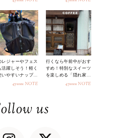
4yuuu NOTE
4yuuu NOTE
のレジャーやフェス
行くなら午前中がおす
も活躍しそう！軽く
すめ！特別なスイーツ
使いやすいナップサ
を楽しめる「隠れ家カ
ク
フェ」
4yuuu NOTE
4yuuu NOTE
ollow us