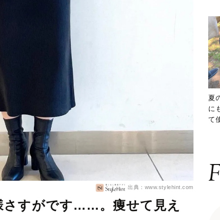
夏
に
て
ッ
F
出典：www.stylehint.com
様さすがです……。痩せて見え