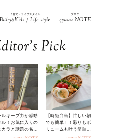
子育て・ライフスタイル
ブログ
Baby
Kids / Life style
4yuuu NOTE
&
ditor’s Pick
ールキープ力が感動
【時短弁当】忙しい朝
ベル！お気に入りの
でも簡単！！彩りもボ
スカラと話題の名品
リュームも叶う簡単そ
地
ぼろ弁当！