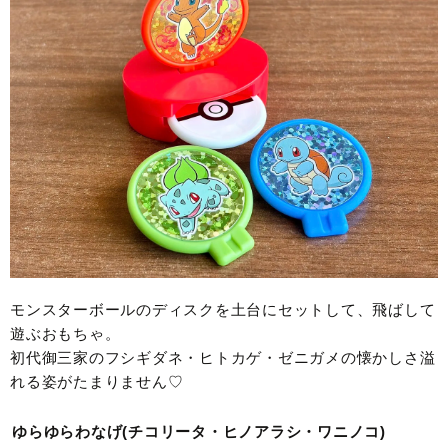
モンスターボールのディスクを土台にセットして、飛ばして
遊ぶおもちゃ。
初代御三家のフシギダネ・ヒトカゲ・ゼニガメの懐かしさ溢
れる姿がたまりません♡
ゆらゆらわなげ(チコリータ・ヒノアラシ・ワニノコ)