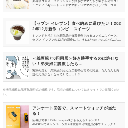
美容やコスメ、ファッションが好きなママたちが集まる公式コミ
ュニティ『4yuuuトレンドママ部』♡ママ友がほしい方、コスメサ
ンプルをお試ししてくれる方、美容やママ向けの情報を一緒に発
信してくれる方を募集しています！
【セブン-イレブン】食べ納めに選びたい！202
2年12月新作コンビニスイーツ
トレンドを押さえた新商品が毎週発売されるコンビニスイーツ。
セブン-イレブンの12月の新作にも、冬にぴったりなコンビニスイ
ーツが続々と登場しています。直近で発売になるおすすめをピッ
クアップしてみました。
＜義両親と0円同居＞好き勝手するのは許せな
い！弟夫婦に説教したら…
実家の親と、弟家族が始めた二世帯住宅での同居。だんだんと両
親の元気がなくなってきて……！？
※表示価格は記事執筆時点の価格です。現在の価格については各サイトでご確認くださ
い。
アンケート回答で、スマートウォッチが当た
る！
応募は簡単！Fitbit Inspire3がもらえるチャンス！
4MOONでキャンペーン第2弾実施中♪詳細は記事でチェック！