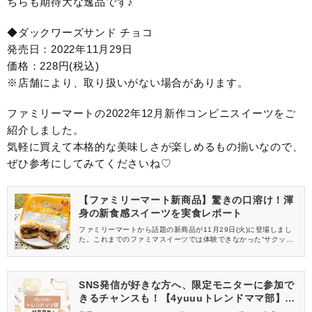
ちらも期待大な逸品です♪
◆ダックワーズサンド チョコ
発売日：2022年11月29日
価格：228円(税込)
※店舗により、取り扱いがない場合があります。
ファミリーマートの2022年12月新作コンビニスイーツをご
紹介しました。
気軽に買えて本格的な美味しさが楽しめるもの揃いなので、
ぜひ参考にしてみてくださいね♡
【ファミリーマート新商品】驚きの口溶け！渾
身の新食感スイーツを実食レポート
ファミリーマートから話題の新商品が11月29日(火)に登場しまし
た。これまでのファミマスイーツでは体験できなかった“サクッふ
わ”食感の「ダックワーズ」と、大人気スイーツ「スフレ・プリ
ン」の進化系“ふわしゅわ”食感の「スフレケーキ」。驚きの食感を
楽しめる新作スイーツを実食レビューします！
SNS発信が好きな方へ、限定モニターに参加で
きるチャンスも！【4yuuuトレンドママ部】部
員募集中