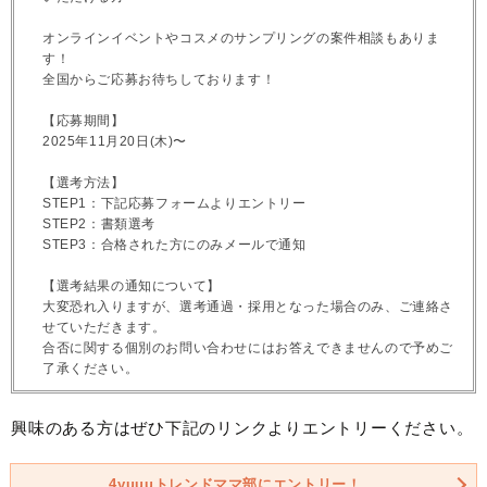
オンラインイベントやコスメのサンプリングの案件相談もありま
す！
全国からご応募お待ちしております！
【応募期間】
2025年11月20日(木)〜
【選考方法】
STEP1：下記応募フォームよりエントリー
STEP2：書類選考
STEP3：合格された方にのみメールで通知
【選考結果の通知について】
大変恐れ入りますが、選考通過・採用となった場合のみ、ご連絡さ
せていただきます。
合否に関する個別のお問い合わせにはお答えできませんので予めご
了承ください。
興味のある方はぜひ下記のリンクよりエントリーください。
4yuuuトレンドママ部にエントリー！