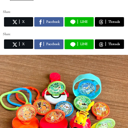
Share
X
Facebook
LINE
Threads
Share
X
Facebook
LINE
Threads