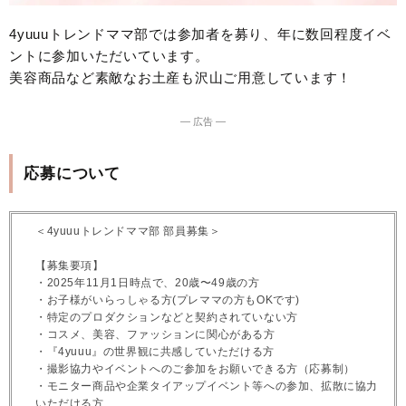
4yuuuトレンドママ部では参加者を募り、年に数回程度イベ
ントに参加いただいています。
美容商品など素敵なお土産も沢山ご用意しています！
― 広告 ―
応募について
＜4yuuuトレンドママ部 部員募集＞
【募集要項】
・2025年11月1日時点で、20歳〜49歳の方
・お子様がいらっしゃる方(プレママの方もOKです)
・特定のプロダクションなどと契約されていない方
・コスメ、美容、ファッションに関心がある方
・『4yuuu』の世界観に共感していただける方
・撮影協力やイベントへのご参加をお願いできる方（応募制）
・モニター商品や企業タイアップイベント等への参加、拡散に協力
いただける方