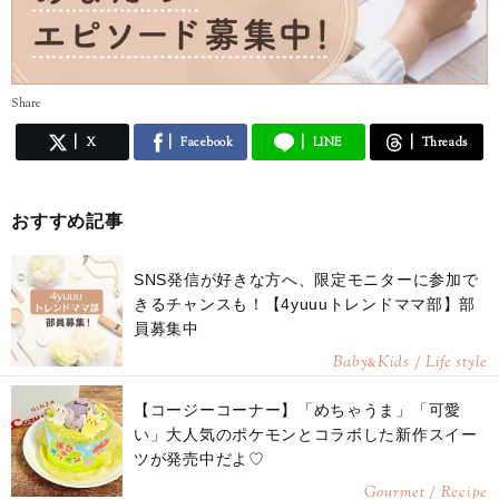
Share
X
Facebook
LINE
Threads
おすすめ記事
SNS発信が好きな方へ、限定モニターに参加で
きるチャンスも！【4yuuuトレンドママ部】部
員募集中
Baby
Kids / Life style
&
【コージーコーナー】「めちゃうま」「可愛
い」大人気のポケモンとコラボした新作スイー
ツが発売中だよ♡
Gourmet / Recipe