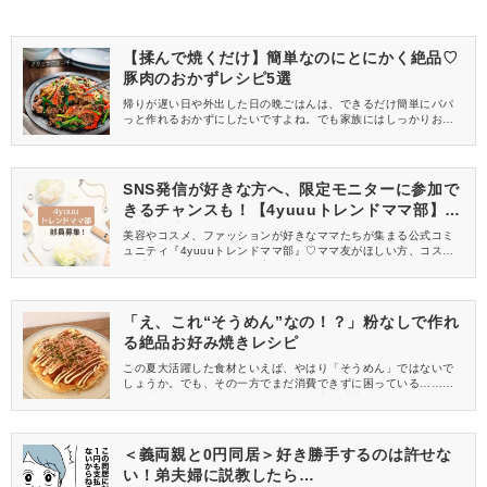
【揉んで焼くだけ】簡単なのにとにかく絶品♡
豚肉のおかずレシピ5選
帰りが遅い日や外出した日の晩ごはんは、できるだけ簡単にパパ
っと作れるおかずにしたいですよね。でも家族にはしっかりお腹
いっぱいになってもらいたい。そんな時におすすめなのが、揉ん
で焼くだけで作れるお手軽レシピです♡豚肉を使ってボリューム感
もバッチリ！ぜひ試してみてくださいね。
SNS発信が好きな方へ、限定モニターに参加で
きるチャンスも！【4yuuuトレンドママ部】部
員募集中
美容やコスメ、ファッションが好きなママたちが集まる公式コミ
ュニティ『4yuuuトレンドママ部』♡ママ友がほしい方、コスメサ
ンプルをお試ししてくれる方、美容やママ向けの情報を一緒に発
信してくれる方を募集しています！
「え、これ“そうめん”なの！？」粉なしで作れ
る絶品お好み焼きレシピ
この夏大活躍した食材といえば、やはり「そうめん」ではないで
しょうか。でも、その一方でまだ消費できずに困っている……と
いう声も。そこで今回は、そうめんの大量消費におすすめの“絶品
お好み焼きアレンジ”のレシピをご紹介します♪
＜義両親と0円同居＞好き勝手するのは許せな
い！弟夫婦に説教したら…