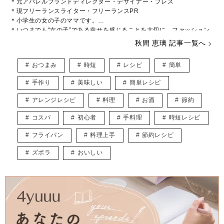
＊元アパレルブランドディレクター・デザイナー・プレス
＊現フリーランスライター・フリーランスPR
＊小学生の女の子のママです。
＊いつまでも“女の子”である幸せを感じることを大切に、ファッション
や美容などに関心をもって日々過ごしております♡
秋間 恵璃 記事一覧へ
インスタグラム* @eriusa0325
https://instagram.com/eriusa0325/
おつまみ
時短
レシピ
簡単
メール* eriusa0325@gmail.com
(コンタクトはインスタグラムのDM、メールアドレスへお願いいたしま
手作り
美味しい
簡単レシピ
す)
※恐れ入りますが、商品に関してのご質問にはお答えしかねます。
アレンジレシピ
料理
お酒
節約
コスパ
初心者
手料理
時短レシピ
フライパン
料理上手
節約レシピ
ズボラ
おいしい