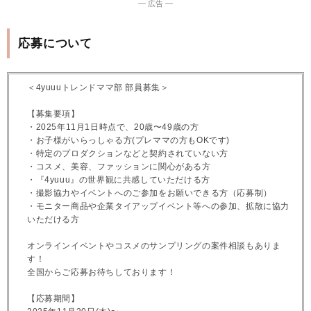
― 広告 ―
応募について
＜4yuuuトレンドママ部 部員募集＞
【募集要項】
・2025年11月1日時点で、20歳〜49歳の方
・お子様がいらっしゃる方(プレママの方もOKです)
・特定のプロダクションなどと契約されていない方
・コスメ、美容、ファッションに関心がある方
・『4yuuu』の世界観に共感していただける方
・撮影協力やイベントへのご参加をお願いできる方（応募制）
・モニター商品や企業タイアップイベント等への参加、拡散に協力
いただける方
オンラインイベントやコスメのサンプリングの案件相談もありま
す！
全国からご応募お待ちしております！
【応募期間】