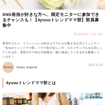
SNS発信が好きな方へ、限定モニターに参加でき
るチャンスも！【4yuuuトレンドママ部】部員募
集中
Baby
Kids / Life style
&
美容やコスメ、ファッションが好きなママたちが集まる公式コミュニティ
『4yuuuトレンドママ部』♡ママ友がほしい方、コスメサンプルをお試しし
てくれる方、美容やママ向けの情報を一緒に発信してくれる方を募集して
います！
2025.11.20
4yuuu original
4yuuuトレンドママ部とは