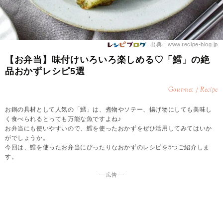
出典：www.recipe-blog.jp
【お弁当】味付けいろいろ楽しめる♡「鱈」の絶
品おかずレシピ5選
Gourmet / Recipe
お鍋の具材として人気の「鱈」は、煮物やソテー、揚げ物にしても美味し
く食べられるとっても万能な魚ですよね♪
お弁当にも使いやすいので、鱈を使ったおかずをぜひ活用してみてはいか
がでしょうか。
今回は、鱈を使ったお弁当にぴったりなおかずのレシピを5つご紹介しま
す。
― 広告 ―