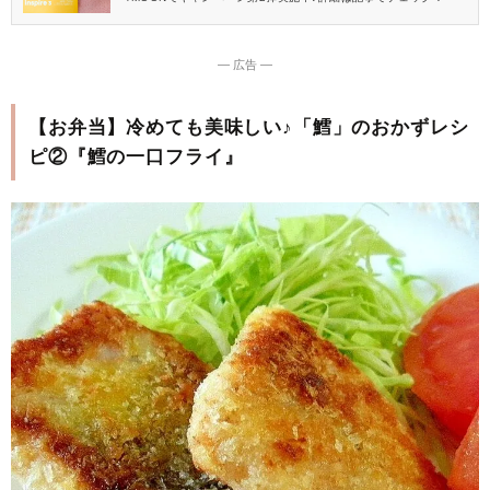
― 広告 ―
【お弁当】冷めても美味しい♪「鱈」のおかずレシ
ピ②『鱈の一口フライ』