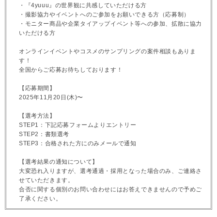
・『4yuuu』の世界観に共感していただける方
・撮影協力やイベントへのご参加をお願いできる方（応募制）
・モニター商品や企業タイアップイベント等への参加、拡散に協力
いただける方
オンラインイベントやコスメのサンプリングの案件相談もありま
す！
全国からご応募お待ちしております！
【応募期間】
2025年11月20日(木)〜
【選考方法】
STEP1：下記応募フォームよりエントリー
STEP2：書類選考
STEP3：合格された方にのみメールで通知
【選考結果の通知について】
大変恐れ入りますが、選考通過・採用となった場合のみ、ご連絡さ
せていただきます。
合否に関する個別のお問い合わせにはお答えできませんので予めご
了承ください。