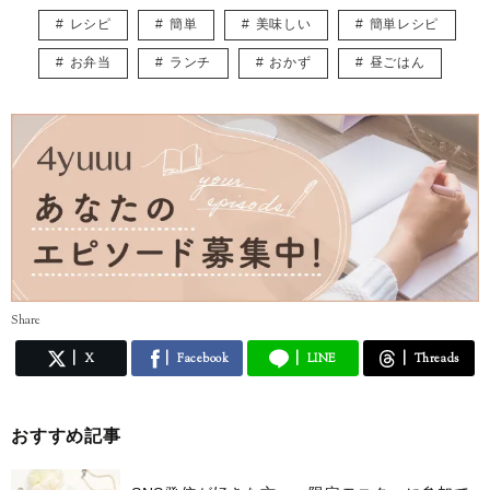
緒に暮らしたいなぁと夢見ています。
レシピ
簡単
美味しい
簡単レシピ
皆様に役立つ情報を、楽しくお届けしていけたらと思います♡
お弁当
ランチ
おかず
昼ごはん
Share
X
Facebook
LINE
Threads
おすすめ記事