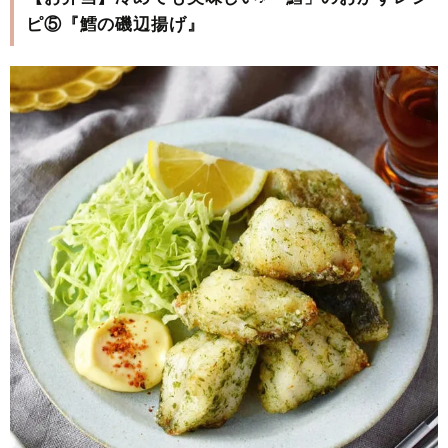
ピ⑤『鱈の磯辺揚げ』