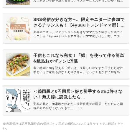
ね♡寒さの本番を迎える前に、マスターしておきたいのが「鱈」で
作る絶品おかずレシピです。今回は、一度食べたらまた食べたく
なる「鱈×マヨネーズ」の組み合わせのレシピをご紹介します♪
SNS発信が好きな方へ、限定モニターに参加で
きるチャンスも！【4yuuuトレンドママ部】部
員募集中
美容やコスメ、ファッションが好きなママたちが集まる公式コミ
ュニティ『4yuuuトレンドママ部』♡ママ友がほしい方、コスメサ
ンプルをお試ししてくれる方、美容やママ向けの情報を一緒に発
信してくれる方を募集しています！
子供もこれなら完食！「鱈」を使って作る簡単
&絶品おかずレシピ5選
寒い時期に旬を迎える「鱈」は、美味しいのですが子供たちが苦
手というご家庭も少なくありません。せっかくおかずに鱈を出す
のであれば、子供たちも喜んで食べて呉れるレシピにチャレンジ
したいですよね♡今回ご紹介するレシピは、どれも子供が好きな味
付けなので、必見ですよ♪
＜義両親と0円同居＞好き勝手するのは許せな
い！弟夫婦に説教したら…
実家の親と、弟家族が始めた二世帯住宅での同居。だんだんと両
親の元気がなくなってきて……！？
※表示価格は記事執筆時点の価格です。現在の価格については各サイトでご確認くださ
い。