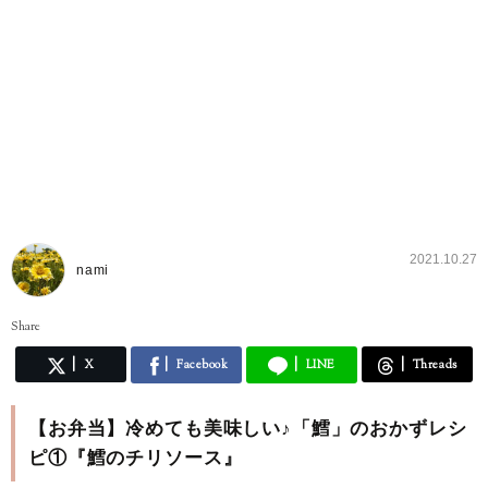
2021.10.27
nami
Share
X
Facebook
LINE
Threads
【お弁当】冷めても美味しい♪「鱈」のおかずレシ
ピ①『鱈のチリソース』