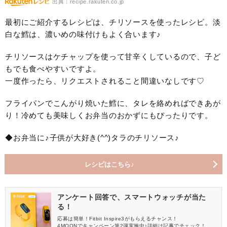
出典：recipe.rakuten.co.jp
最初にご紹介するレシピは、チリソースを使ったレシピ。淡
白な鱈は、濃いめの味付けもよく合います♪
チリソースはケチャップを使って甘辛くしているので、子ど
もでも食べやすいですよ。
一度作ったら、リクエストされること間違いなしです♡
フライパンでこんがり焼いた鱈に、タレを絡めればできあが
り！冷めても美味しくお弁当のおかずにもぴったりです。
◆お弁当に♪子供が大好き(^^)タラのチリソース♪
レシピはこちら♪
アンケート回答で、スマートウォッチが当た
る！
応募は簡単！Fitbit Inspire3がもらえるチャンス！
4MOONでキャンペーン第2弾実施中♪詳細は記事でチェック！