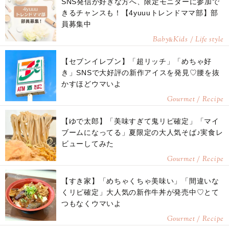
SNS発信が好きな方へ、限定モニターに参加で
きるチャンスも！【4yuuuトレンドママ部】部
員募集中
Baby
Kids / Life style
&
【セブンイレブン】「超リッチ」「めちゃ好
き」SNSで大好評の新作アイスを発見♡腰を抜
かすほどウマいよ
Gourmet / Recipe
【ゆで太郎】「美味すぎて鬼リピ確定」「マイ
ブームになってる」夏限定の大人気そば♪実食レ
ビューしてみた
Gourmet / Recipe
【すき家】「めちゃくちゃ美味い」「間違いな
くリピ確定」大人気の新作牛丼が発売中♡とて
つもなくウマいよ
Gourmet / Recipe