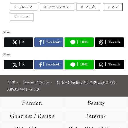
プレママ
ファッション
ママ友
ママ
コスメ
Share
X
Facebook
LINE
Threads
Share
X
Facebook
LINE
Threads
TOP
Gourmet / Recipe
【お弁当】味付けいろいろ楽しめる♡「鱈」
の絶品おかずレシピ5選
Fashion
Beauty
Gourmet / Recipe
Interior