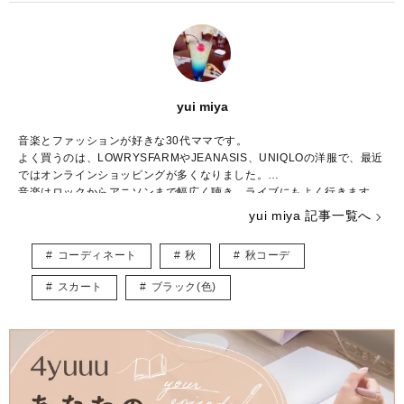
yui miya
音楽とファッションが好きな30代ママです。
よく買うのは、LOWRYSFARMやJEANASIS、UNIQLOの洋服で、最近
ではオンラインショッピングが多くなりました。
音楽はロックからアニソンまで幅広く聴き、ライブにもよく行きます。
ハリーポッターシリーズのファンで、ファンタスティックビーストの新
yui miya 記事一覧へ
作が楽しみです。
趣味はハンドメイドやイラストを描くことで、子どもが寝たあとにコツ
コーディネート
秋
秋コーデ
コツ作業しています。
主にファッションの記事を書かせていただくと思いますが、自分の感じ
スカート
ブラック(色)
た“いいね”をみなさんと共有できたら嬉しいです。
よろしくお願いします。