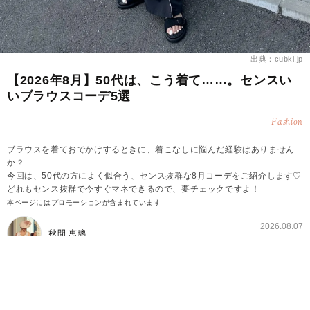
出典：cubki.jp
【2026年8月】50代は、こう着て……。センスい
いブラウスコーデ5選
Fashion
ブラウスを着ておでかけするときに、着こなしに悩んだ経験はありません
か？
今回は、50代の方によく似合う、センス抜群な8月コーデをご紹介します♡
どれもセンス抜群で今すぐマネできるので、要チェックですよ！
本ページにはプロモーションが含まれています
2026.08.07
秋間 恵璃
【8月編】センスいい50代向けブラウスコーデ①モ
ノトーンコーデ