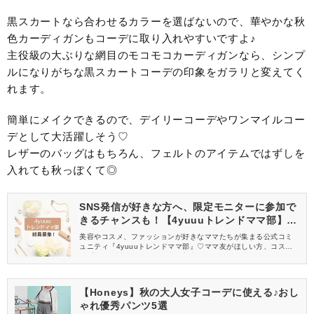
黒スカートなら合わせるカラーを選ばないので、華やかな秋
色カーディガンもコーデに取り入れやすいですよ♪
主役級の大ぶりな網目のモコモコカーディガンなら、シンプ
ルになりがちな黒スカートコーデの印象をガラリと変えてく
れます。
簡単にメイクできるので、デイリーコーデやワンマイルコー
デとして大活躍しそう♡
レザーのバッグはもちろん、フェルトのアイテムではずしを
入れても秋っぽくて◎
SNS発信が好きな方へ、限定モニターに参加で
きるチャンスも！【4yuuuトレンドママ部】部
員募集中
美容やコスメ、ファッションが好きなママたちが集まる公式コミ
ュニティ『4yuuuトレンドママ部』♡ママ友がほしい方、コスメサ
ンプルをお試ししてくれる方、美容やママ向けの情報を一緒に発
信してくれる方を募集しています！
【Honeys】秋の大人女子コーデに使える♪おし
ゃれ優秀パンツ5選