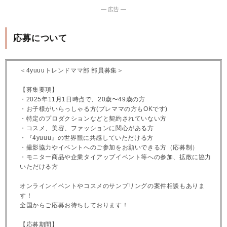
― 広告 ―
応募について
＜4yuuuトレンドママ部 部員募集＞
【募集要項】
・2025年11月1日時点で、20歳〜49歳の方
・お子様がいらっしゃる方(プレママの方もOKです)
・特定のプロダクションなどと契約されていない方
・コスメ、美容、ファッションに関心がある方
・『4yuuu』の世界観に共感していただける方
・撮影協力やイベントへのご参加をお願いできる方（応募制）
・モニター商品や企業タイアップイベント等への参加、拡散に協力
いただける方
オンラインイベントやコスメのサンプリングの案件相談もありま
す！
全国からご応募お待ちしております！
【応募期間】