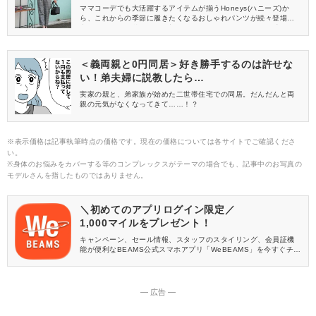
ママコーデでも大活躍するアイテムが揃うHoneys(ハニーズ)か
ら、これからの季節に履きたくなるおしゃれパンツが続々登場
中！ちょっぴり秋らしさが加わるだけで、グッとおしゃれ感がア
ップします♪今回は、中でもおすすめのパンツを厳選してご紹介。
ぜひチェックして、秋のママコーデに活躍させてくださいね♡
＜義両親と0円同居＞好き勝手するのは許せな
い！弟夫婦に説教したら…
実家の親と、弟家族が始めた二世帯住宅での同居。だんだんと両
親の元気がなくなってきて……！？
※表示価格は記事執筆時点の価格です。現在の価格については各サイトでご確認くださ
い。
※身体のお悩みをカバーする等のコンプレックスがテーマの場合でも、記事中のお写真の
モデルさんを指したものではありません。
＼初めてのアプリログイン限定／
1,000マイルをプレゼント！
キャンペーン、セール情報、スタッフのスタイリング、会員証機
能が便利なBEAMS公式スマホアプリ「WeBEAMS」を今すぐチェ
ック♪
― 広告 ―