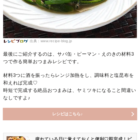
出典：www.recipe-blog.jp
最後にご紹介するのは、サバ缶・ピーマン・えのきの材料3
つで作る簡単おつまみレシピです。
材料3つに酒を振ったらレンジ加熱をし、調味料と塩昆布を
和えれば完成♡
時短で完成する絶品おつまみは、ヤミツキになること間違い
なしですよ♪
レシピはこちら♪
疲れている日に覚えておくと便利♡即完成！ピ