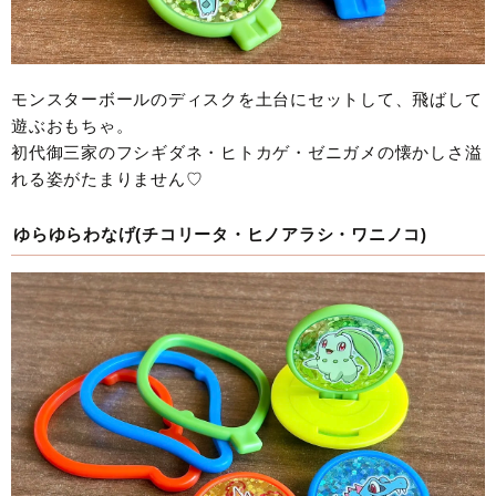
モンスターボールのディスクを土台にセットして、飛ばして
遊ぶおもちゃ。
初代御三家のフシギダネ・ヒトカゲ・ゼニガメの懐かしさ溢
れる姿がたまりません♡
ゆらゆらわなげ(チコリータ・ヒノアラシ・ワニノコ)