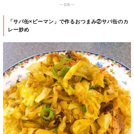
― 広告 ―
「サバ缶×ピーマン」で作るおつまみ②サバ缶のカ
レー炒め