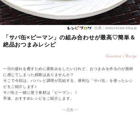
出典：www.recipe-blog.jp
「サバ缶×ピーマン」の組み合わせが最高♡簡単＆
絶品おつまみレシピ
Gourmet / Recipe
一日の疲れを癒すために家飲みをしたいけれど、おつまみを作るのが面倒
に感じてしまった経験はありませんか？
そこで今回は、パパッと調理が完結する、便利な「サバ缶」を使ったレシ
ピをご紹介します♪
サバ缶と一緒に使う食材は「ピーマン」！
早速、おすすめレシピをご紹介します。
― 広告 ―