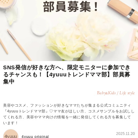
SNS発信が好きな方へ、限定モニターに参加でき
るチャンスも！【4yuuuトレンドママ部】部員募
集中
Baby
Kids / Life style
&
美容やコスメ、ファッションが好きなママたちが集まる公式コミュニティ
『4yuuuトレンドママ部』♡ママ友がほしい方、コスメサンプルをお試しし
てくれる方、美容やママ向けの情報を一緒に発信してくれる方を募集して
います！
2025.11.20
4yuuu original