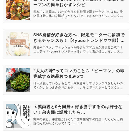
ーマンの簡単おかずレシピ
疲れている日は、おかず作りを短時間で済ませたいですよね。暑
い日は特に体力を消耗しがちなので、できるだけキッチンに立ち
たくないのがママの本音……。そこで今回は、ママの救世主的存
在ともいえる即完成するおかずレシピをご紹介します♡子どもも食
べやすい「ピーマン」で作るおかずレシピは、どれも必見です
よ！
SNS発信が好きな方へ、限定モニターに参加で
きるチャンスも！【4yuuuトレンドママ部】部
員募集中
美容やコスメ、ファッションが好きなママたちが集まる公式コミ
ュニティ『4yuuuトレンドママ部』♡ママ友がほしい方、コスメサ
ンプルをお試ししてくれる方、美容やママ向けの情報を一緒に発
信してくれる方を募集しています！
“大人の味”ってコレのこと♡「ピーマン」の即
完成する絶品おつまみ5つ
日々頑張っているからこそ、家飲みをしてリラックスをしたいの
ですが、おつまみ作りが面倒……。そこでマスターしておくと便
利なのが、即完成する簡単おつまみレシピです♪今回は、パパッと
調理するだけでお酒によく合う一品が完成する、「ピーマン」を
使ったおつまみレシピを特集します♡
＜義両親と0円同居＞好き勝手するのは許せな
い！弟夫婦に説教したら…
実家の親と、弟家族が始めた二世帯住宅での同居。だんだんと両
親の元気がなくなってきて……！？