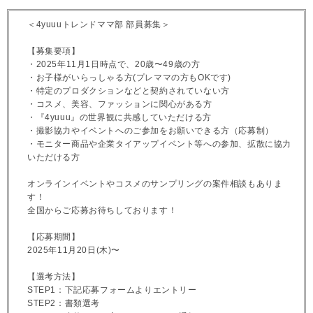
＜4yuuuトレンドママ部 部員募集＞
【募集要項】
・2025年11月1日時点で、20歳〜49歳の方
・お子様がいらっしゃる方(プレママの方もOKです)
・特定のプロダクションなどと契約されていない方
・コスメ、美容、ファッションに関心がある方
・『4yuuu』の世界観に共感していただける方
・撮影協力やイベントへのご参加をお願いできる方（応募制）
・モニター商品や企業タイアップイベント等への参加、拡散に協力
いただける方
オンラインイベントやコスメのサンプリングの案件相談もありま
す！
全国からご応募お待ちしております！
【応募期間】
2025年11月20日(木)〜
【選考方法】
STEP1：下記応募フォームよりエントリー
STEP2：書類選考