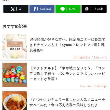
Share
X
Facebook
LINE
Threads
おすすめ記事
SNS発信が好きな方へ、限定モニターに参加で
きるチャンスも！【4yuuuトレンドママ部】部
員募集中
Baby
Kids / Life style
&
【マクドナルド】「争奪戦になりそう」「コン
プ目指して買う」ポケモンとコラボしたハッピ
ーセットが登場！
Gourmet / Recipe
【かつや】レギュラー化した大人気メニューを
食べてみた！食べ応え抜群の美味しさだよ