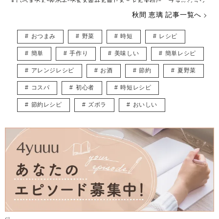
＊いつまでも“女の子”である幸せを感じることを大切に、ファッション
や美容などに関心をもって日々過ごしております♡
秋間 恵璃 記事一覧へ
インスタグラム* @eriusa0325
https://instagram.com/eriusa0325/
おつまみ
野菜
時短
レシピ
メール* eriusa0325@gmail.com
(コンタクトはインスタグラムのDM、メールアドレスへお願いいたしま
簡単
手作り
美味しい
簡単レシピ
す)
※恐れ入りますが、商品に関してのご質問にはお答えしかねます。
アレンジレシピ
お酒
節約
夏野菜
コスパ
初心者
時短レシピ
節約レシピ
ズボラ
おいしい