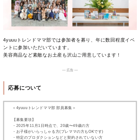
4yuuuトレンドママ部では参加者を募り、年に数回程度イベ
ントに参加いただいています。
美容商品など素敵なお土産も沢山ご用意しています！
― 広告 ―
応募について
＜4yuuuトレンドママ部 部員募集＞
【募集要項】
・2025年11月1日時点で、20歳〜49歳の方
・お子様がいらっしゃる方(プレママの方もOKです)
・特定のプロダクションなどと契約されていない方