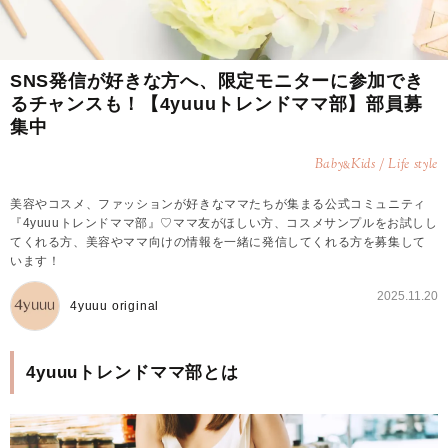
SNS発信が好きな方へ、限定モニターに参加でき
るチャンスも！【4yuuuトレンドママ部】部員募
集中
Baby
Kids / Life style
&
美容やコスメ、ファッションが好きなママたちが集まる公式コミュニティ
『4yuuuトレンドママ部』♡ママ友がほしい方、コスメサンプルをお試しし
てくれる方、美容やママ向けの情報を一緒に発信してくれる方を募集して
います！
2025.11.20
4yuuu original
4yuuuトレンドママ部とは