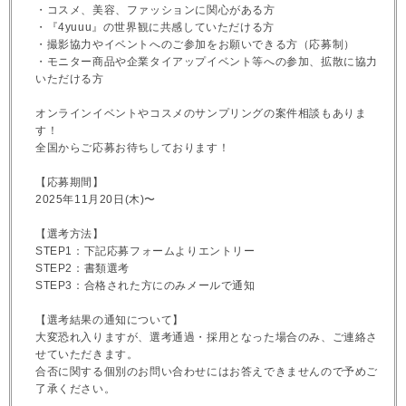
・コスメ、美容、ファッションに関心がある方
・『4yuuu』の世界観に共感していただける方
・撮影協力やイベントへのご参加をお願いできる方（応募制）
・モニター商品や企業タイアップイベント等への参加、拡散に協力
いただける方
オンラインイベントやコスメのサンプリングの案件相談もありま
す！
全国からご応募お待ちしております！
【応募期間】
2025年11月20日(木)〜
【選考方法】
STEP1：下記応募フォームよりエントリー
STEP2：書類選考
STEP3：合格された方にのみメールで通知
【選考結果の通知について】
大変恐れ入りますが、選考通過・採用となった場合のみ、ご連絡さ
せていただきます。
合否に関する個別のお問い合わせにはお答えできませんので予めご
了承ください。