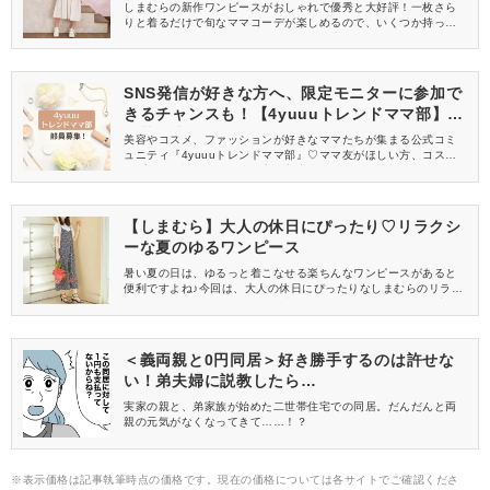
しまむらの新作ワンピースがおしゃれで優秀と大好評！一枚さら
りと着るだけで旬なママコーデが楽しめるので、いくつか持って
おくと便利です♪中でも夏におすすめの5着をセレクトしたので、
ぜひチェックしてみてくださいね。
SNS発信が好きな方へ、限定モニターに参加で
きるチャンスも！【4yuuuトレンドママ部】部
員募集中
美容やコスメ、ファッションが好きなママたちが集まる公式コミ
ュニティ『4yuuuトレンドママ部』♡ママ友がほしい方、コスメサ
ンプルをお試ししてくれる方、美容やママ向けの情報を一緒に発
信してくれる方を募集しています！
【しまむら】大人の休日にぴったり♡リラクシ
ーな夏のゆるワンピース
暑い夏の日は、ゆるっと着こなせる楽ちんなワンピースがあると
便利ですよね♪今回は、大人の休日にぴったりなしまむらのリラク
シーなワンピースをご紹介。一枚でおしゃれなママコーデが叶う
ので、ぜひチェックしてみてくださいね！
＜義両親と0円同居＞好き勝手するのは許せな
い！弟夫婦に説教したら…
実家の親と、弟家族が始めた二世帯住宅での同居。だんだんと両
親の元気がなくなってきて……！？
※表示価格は記事執筆時点の価格です。現在の価格については各サイトでご確認くださ