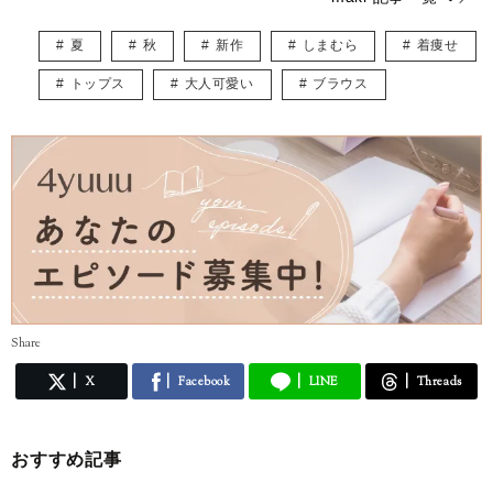
好きなブランドはBCBG MAXAZRIA、ZARAでシーンに合わせて様々な
ファッションを楽しんでいます。
夏
秋
新作
しまむら
着痩せ
こちらでは主にUNIQLOやGU、しまむらなどのプチプラアイテムを取
り入れたトレンド記事を紹介していきます。
トップス
大人可愛い
ブラウス
宜しくお願いします。
Share
X
Facebook
LINE
Threads
おすすめ記事