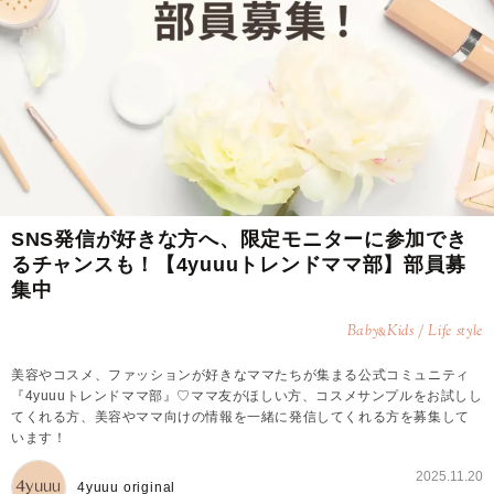
SNS発信が好きな方へ、限定モニターに参加でき
るチャンスも！【4yuuuトレンドママ部】部員募
集中
Baby
Kids / Life style
&
美容やコスメ、ファッションが好きなママたちが集まる公式コミュニティ
『4yuuuトレンドママ部』♡ママ友がほしい方、コスメサンプルをお試しし
てくれる方、美容やママ向けの情報を一緒に発信してくれる方を募集して
います！
2025.11.20
4yuuu original