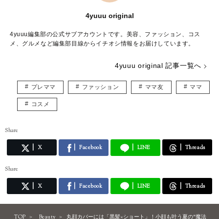
4yuuu original
4yuuu編集部の公式サブアカウントです。美容、ファッション、コス
メ、グルメなど編集部目線からイチオシ情報をお届けしています。
4yuuu original 記事一覧へ
プレママ
ファッション
ママ友
ママ
コスメ
Share
X
Facebook
LINE
Threads
Share
X
Facebook
LINE
Threads
TOP
Beauty
丸顔カバーには「黒髪×ショート」！小顔も叶う夏の“魔法