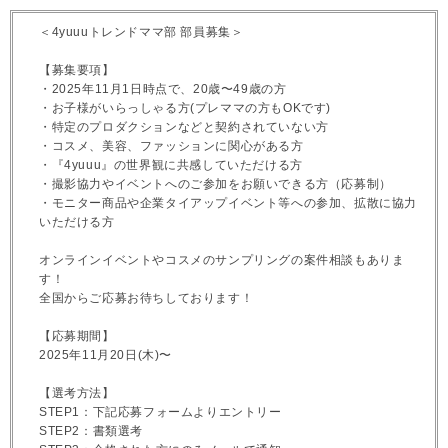
＜4yuuuトレンドママ部 部員募集＞
【募集要項】
・2025年11月1日時点で、20歳〜49歳の方
・お子様がいらっしゃる方(プレママの方もOKです)
・特定のプロダクションなどと契約されていない方
・コスメ、美容、ファッションに関心がある方
・『4yuuu』の世界観に共感していただける方
・撮影協力やイベントへのご参加をお願いできる方（応募制）
・モニター商品や企業タイアップイベント等への参加、拡散に協力
いただける方
オンラインイベントやコスメのサンプリングの案件相談もありま
す！
全国からご応募お待ちしております！
【応募期間】
2025年11月20日(木)〜
【選考方法】
STEP1：下記応募フォームよりエントリー
STEP2：書類選考