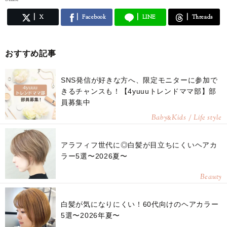
X
Facebook
LINE
Threads
おすすめ記事
SNS発信が好きな方へ、限定モニターに参加で
きるチャンスも！【4yuuuトレンドママ部】部
員募集中
Baby
Kids / Life style
&
アラフィフ世代に◎白髪が目立ちにくいヘアカ
ラー5選〜2026夏〜
Beauty
白髪が気になりにくい！60代向けのヘアカラー
5選〜2026年夏〜