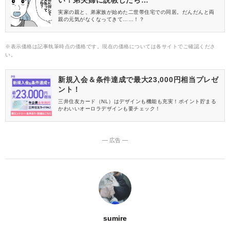
い！弟夫婦に説教したら…
実家の親と、弟家族が始めた二世帯住宅での同居。だんだんと両
親の元気がなくなってきて……！？
※表示価格は記事執筆時点の価格です。現在の価格については各サイトでご確認くださ
い。
新規入会＆条件達成で最大23,000円相当プレゼ
ント！
三井住友カード（NL）はデザインも機能も充実！ポイント貯まる
かわいいオーロラデザインも要チェック！
― 広告 ―
sumire