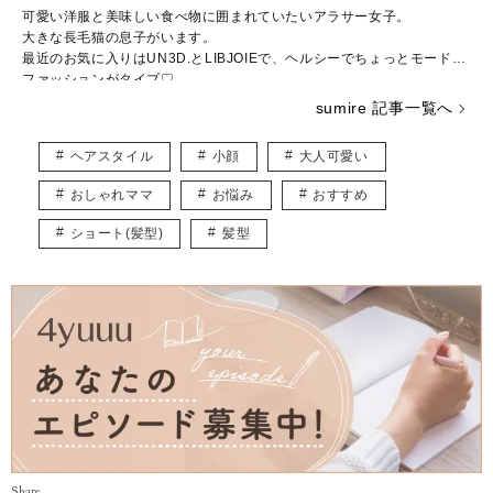
可愛い洋服と美味しい食べ物に囲まれていたいアラサー女子。
大きな長毛猫の息子がいます。
最近のお気に入りはUN3D.とLIBJOIEで、ヘルシーでちょっとモードな
ファッションがタイプ♡
普段はWEBライター兼パーソナルスタイリストとして活動中。
sumire 記事一覧へ
結婚や出産など転機の多い20～30代ママに向けて、“似合う”と“好き”を
取り入れたコーデ術を日々研究・発信しています。
ヘアスタイル
小顔
大人可愛い
★インスタ
https://www.instagram.com/_sumirey__/
おしゃれママ
お悩み
おすすめ
★ブログ
http://self-styling.net/
ショート(髪型)
髪型
Share