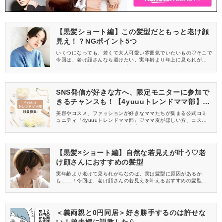
【黒髪ショート編】この髪型だともっと老け顔
見え！？NGポイント5つ
いくつになっても、若くて大人可愛い雰囲気でいたいもの♡そこで
今回は、老け顔さんなら避けたい、実年齢より年上に見られがち
なNGの髪型【黒髪ショート編】をご紹介します。若見えを狙うな
ら、要チェックですよ！
SNS発信が好きな方へ、限定モニターに参加で
きるチャンスも！【4yuuuトレンドママ部】部
員募集中
美容やコスメ、ファッションが好きなママたちが集まる公式コミ
ュニティ『4yuuuトレンドママ部』♡ママ友がほしい方、コスメサ
ンプルをお試ししてくれる方、美容やママ向けの情報を一緒に発
信してくれる方を募集しています！
【黒髪×ショート編】自然な若見えが叶う♡老
け顔さんにおすすめの髪型
実年齢より老けて見られがちなのは、実は髪型に原因があるか
も……！今回は、老け顔さんの若見えを叶えるおすすめの髪型
【黒髪×ショート編】をご紹介します。「実年齢より若く見られた
いけど、お手入れ楽ちんな髪型がいい」という方は必見ですよ♪
＜義両親と0円同居＞好き勝手するのは許せな