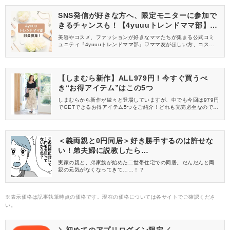
SNS発信が好きな方へ、限定モニターに参加で
きるチャンスも！【4yuuuトレンドママ部】部
員募集中
美容やコスメ、ファッションが好きなママたちが集まる公式コミ
ュニティ『4yuuuトレンドママ部』♡ママ友がほしい方、コスメサ
ンプルをお試ししてくれる方、美容やママ向けの情報を一緒に発
信してくれる方を募集しています！
【しまむら新作】ALL979円！今すぐ買うべ
き“お得アイテム”はこの5つ
しまむらから新作が続々と登場していますが、中でも今回は979円
でGETできるお得アイテム5つをご紹介！どれも完売必至なので今
すぐチェックしてみてくださいね♡
＜義両親と0円同居＞好き勝手するのは許せな
い！弟夫婦に説教したら…
実家の親と、弟家族が始めた二世帯住宅での同居。だんだんと両
親の元気がなくなってきて……！？
※表示価格は記事執筆時点の価格です。現在の価格については各サイトでご確認くださ
い。
＼初めてのアプリログイン限定／