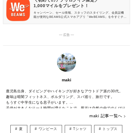
1,000マイルをプレゼント！
キャンペーン、セール情報、スタッフのスタイリング、会員証機
能が便利なBEAMS公式スマホアプリ「WeBEAMS」を今すぐチェ
ック♪
― 広告 ―
maki
鹿児島出身、ダイビングやハイキングが好きなアウトドア派の30代。
趣味は暗闇フィットネス、ボルダリング、スパ巡り、旅行です。
もうすぐ中学生になる息子がいます。
子供が大きくなり一人時間が増えたことで、最近は自然の中でのんびり
と過ごすことが増えました。
maki 記事一覧へ
好きなブランドはBCBG MAXAZRIA、ZARAでシーンに合わせて様々な
ファッションを楽しんでいます。
夏
ワンピース
Tシャツ
トップス
こちらでは主にUNIQLOやGU、しまむらなどのプチプラアイテムを取