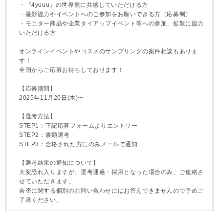
・『4yuuu』の世界観に共感していただける方
・撮影協力やイベントへのご参加をお願いできる方（応募制）
・モニター商品や企業タイアップイベント等への参加、拡散に協力
いただける方
オンラインイベントやコスメのサンプリングの案件相談もありま
す！
全国からご応募お待ちしております！
【応募期間】
2025年11月20日(木)〜
【選考方法】
STEP1：下記応募フォームよりエントリー
STEP2：書類選考
STEP3：合格された方にのみメールで通知
【選考結果の通知について】
大変恐れ入りますが、選考通過・採用となった場合のみ、ご連絡さ
せていただきます。
合否に関する個別のお問い合わせにはお答えできませんので予めご
了承ください。