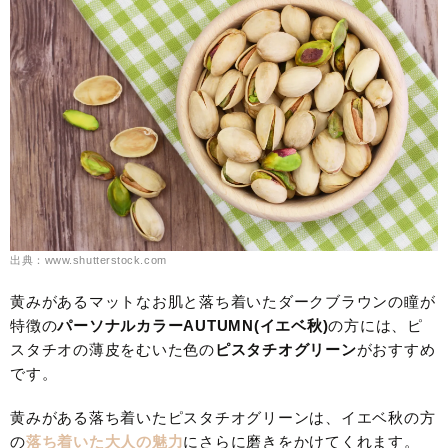
出典：www.shutterstock.com
黄みがあるマットなお肌と落ち着いたダークブラウンの瞳が
特徴の
パーソナルカラーAUTUMN(イエベ秋)
の方には、ピ
スタチオの薄皮をむいた色の
ピスタチオグリーン
がおすすめ
です。
黄みがある落ち着いたピスタチオグリーンは、イエベ秋の方
の
落ち着いた大人の魅力
にさらに磨きをかけてくれます。