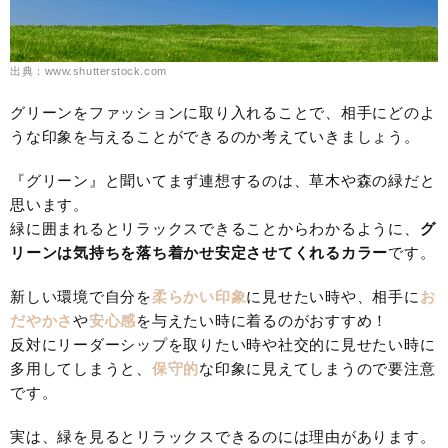
出典：www.shutterstock.com
グリーンをファッションに取り入れることで、相手にどのよ
うな印象を与えることができるのか考えていきましょう。
『グリーン』と聞いてまず連想するのは、草木や森の緑だと
思います。
緑に囲まれるとリラックスできることからわかるように、
グ
リーン
は気持ちを落ち着かせ安定させてくれるカラー
です。
新しい環境で自分を
柔らかい印象
に見せたい時や、相手に
お
だやかさ
や
安心感
を与えたい時に着るのがおすすめ！
反対にリーダーシップを取りたい時や社交的に見せたい時に
多用してしまうと、
保守的
な印象に見えてしまうので要注意
です。
実は、緑を見るとリラックスできるのには理由があります。