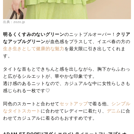
出典：zozo.jp
明るくくすみのないグリーン
のニットプルオーバー！
クリア
なアップルグリーン
が血色感をプラスして、イエベ春の方の
生き生きとして健康的な魅力
を最大限に引き出してくれま
す。
タイトな首もとできちんと感を出しながら、胸下からふわっ
と広がるシルエットが、華やかな印象です。
透け感のあるニットなので、カジュアルな中に女性らしさも
感じられる一枚です♡
同色のスカートと合わせて
セットアップ
で着る他、
シンプル
なタイトスカート
に合わせてレディーに着たり、
デニム
に合
わせてカジュアルに着るのもおすすめです。