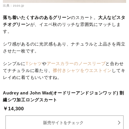
出典：zozo.jp
落ち着いたくすみのあるグリーン
のスカート。
大人なピスタ
チオグリーン
が、イエベ秋のリッチな雰囲気にマッチしま
す。
シワ感があるのに光沢感もあり、ナチュラルと上品さを両立
させた一枚です。
シンプルに
Tシャツ
や
アースカラーのノースリーブ
と合わせ
てナチュラルに着たり、
襟付きシャツ
をウエストイン
してキ
レイめに着てもいいですね。
Audrey and John Wad(オードリーアンドジョンワッド) 割
繊シワ加工ロングスカート
￥14,300
販売サイトをチェック