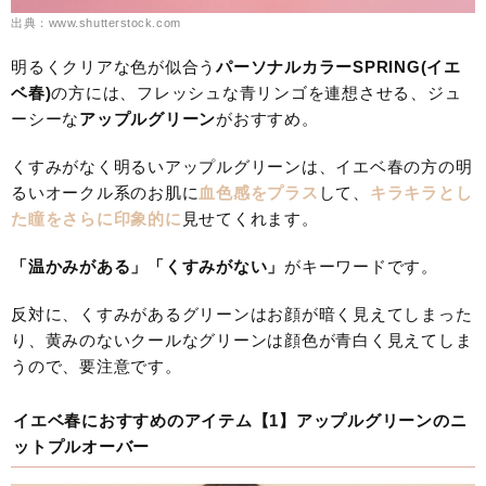
出典：www.shutterstock.com
明るくクリアな色が似合う
パーソナルカラーSPRING(イエ
ベ春)
の方には、フレッシュな青リンゴを連想させる、ジュ
ーシーな
アップルグリーン
がおすすめ。
くすみがなく明るいアップルグリーンは、イエベ春の方の明
るいオークル系のお肌に
血色感をプラス
して、
キラキラとし
た瞳をさらに印象的に
見せてくれます。
「温かみがある」「くすみがない」
がキーワードです。
反対に、くすみがあるグリーンはお顔が暗く見えてしまった
り、黄みのないクールなグリーンは顔色が青白く見えてしま
うので、要注意です。
イエベ春におすすめのアイテム【1】アップルグリーンのニ
ットプルオーバー