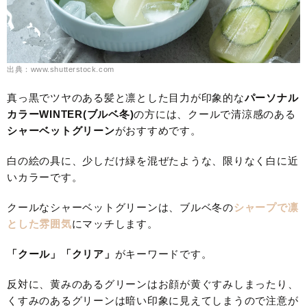
出典：www.shutterstock.com
真っ黒でツヤのある髪と凛とした目力が印象的な
パーソナル
カラーWINTER(ブルベ冬)
の方には、クールで清涼感のある
シャーベットグリーン
がおすすめです。
白の絵の具に、少しだけ緑を混ぜたような、限りなく白に近
いカラーです。
クールなシャーベットグリーンは、ブルベ冬の
シャープで凛
とした雰囲気
にマッチします。
「クール」「クリア」
がキーワードです。
反対に、黄みのあるグリーンはお顔が黄ぐすみしまったり、
くすみのあるグリーンは暗い印象に見えてしまうので注意が