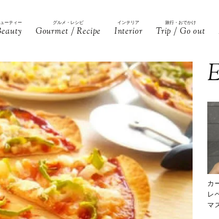
ビューティー
グルメ・レシピ
インテリア
旅行・おでかけ
Beauty
Gourmet / Recipe
Interior
Trip / Go out
E
カ
レ
マ
下