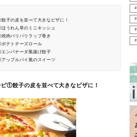
①餃子の皮を並べて大きなピザに！
②ほうれん草のミニキッシュ
焼肉パリパリラップ巻き
④ポテトチーズロール
⑤エンパナーダ風揚げ餃子
⑥アップルパイ風のスイーツ
シピ①餃子の皮を並べて大きなピザに！