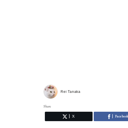
Rei Tanaka
Share
X
Faceboo