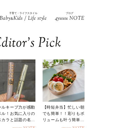
子育て・ライフスタイル
ブログ
Baby
Kids / Life style
4yuuu NOTE
&
ditor’s Pick
ールキープ力が感動
【時短弁当】忙しい朝
ベル！お気に入りの
でも簡単！！彩りもボ
スカラと話題の名品
リュームも叶う簡単そ
地
ぼろ弁当！