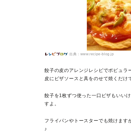
出典：www.recipe-blog.jp
餃子の皮のアレンジレシピでポピュラ
皮にピザソースと具をのせて焼くだけ
餃子を1枚ずつ使った一口ピザもいい
すよ。
フライパンやトースターでも焼けます
♪