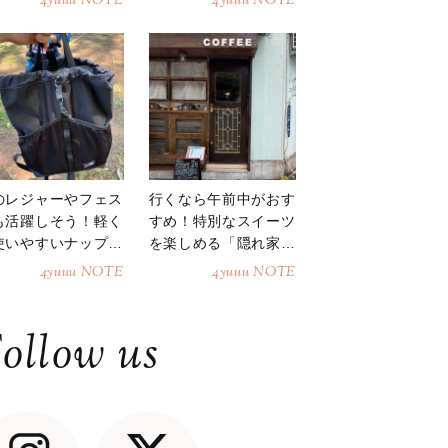
4yuuu NOTE
4yuuu NOTE
のレジャーやフェス
行くなら午前中がおす
も活躍しそう！軽く
すめ！特別なスイーツ
使いやすいナップサ
を楽しめる「隠れ家カ
ク
フェ」
4yuuu NOTE
4yuuu NOTE
ollow us