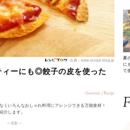
夏
出典：www.recipe-blog.jp
に
ティーにも◎餃子の皮を使った
て
ッ
Gourmet / Recipe
F
なくいろんなおしゃれ料理にアレンジできる万能食材！
紹介します。
― 広告 ―