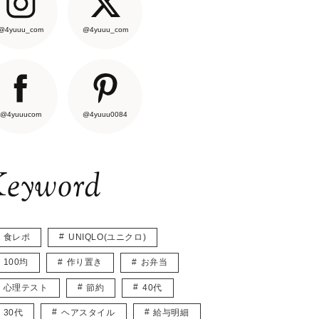
@4yuuu_com
@4yuuu_com
@4yuuucom
@4yuuu0084
eyword
食レポ
UNIQLO(ユニクロ)
100均
作り置き
お弁当
心理テスト
節約
40代
30代
ヘアスタイル
給与明細