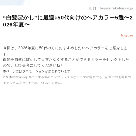
出典：beauty.rakuten.co.jp
“白髪ぼかし”に最適♪50代向けのヘアカラー5選〜2
026年夏〜
Beauty
今回は、2026年夏に50代の方におすすめしたいヘアカラーをご紹介しま
す。
白髪を自然にぼかして目立たなくすることができるカラーをセレクトした
ので、ぜひ参考にしてくださいね♪
本ページにはプロモーションが含まれています
※身体のお悩みをカバーする等のコンプレックスがテーマの場合でも、記事中のお写真の
モデルさんを指したものではありません。
2026.08.06
雪
【2026年夏】50代に◎白髪をぼかせるヘアカラー
▶シルバーベージュ