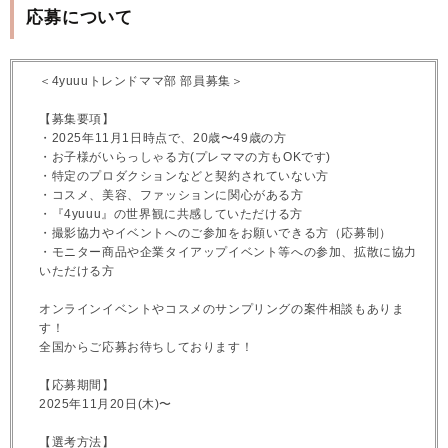
応募について
＜4yuuuトレンドママ部 部員募集＞
【募集要項】
・2025年11月1日時点で、20歳〜49歳の方
・お子様がいらっしゃる方(プレママの方もOKです)
・特定のプロダクションなどと契約されていない方
・コスメ、美容、ファッションに関心がある方
・『4yuuu』の世界観に共感していただける方
・撮影協力やイベントへのご参加をお願いできる方（応募制）
・モニター商品や企業タイアップイベント等への参加、拡散に協力
いただける方
オンラインイベントやコスメのサンプリングの案件相談もありま
す！
全国からご応募お待ちしております！
【応募期間】
2025年11月20日(木)〜
【選考方法】