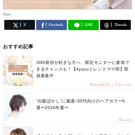
Share
X
Facebook
LINE
Threads
おすすめ記事
SNS発信が好きな方へ、限定モニターに参加で
きるチャンスも！【4yuuuトレンドママ部】部
員募集中
Baby
Kids / Life style
&
“白髪ぼかし”に最適♪50代向けのヘアカラー5
選〜2026年夏〜
Beauty