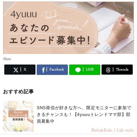
「0点ママの子育て迷走日記
「ホメ言葉恋愛作戦」（大和出版刊）
「モテ★テク。」（青春出版社刊）
「好かれる女、愛される女45のヒミツ」（PHP研究所刊）
「イケメン≠モテメンの新常識」（PHP研究所刊）
「おとこ心がわからない女、おんな心がわからない男」（サプライズブ
ック刊）
ほか多数
■メディア出演・掲載
・日本ﾃﾚﾋﾞ「ZIP!」
Share
・ﾃﾚﾋﾞ東京「アリなし」
X
Facebook
LINE
Threads
・山陰中央テレビ「モテ男ナビ」
・TOKYOMXTV「U・LA・LA」
・「anan」マガジンハウス
・「ViVi」「with」講談社
おすすめ記事
・「non-no」「MORE」集英社
・「Ray」主婦の友社
ほか多数
SNS発信が好きな方へ、限定モニターに参加で
きるチャンスも！【4yuuuトレンドママ部】部
■イラストレーター斉田直世のブログ
員募集中
http://ameblo.jp/nanaminaoyo/
Baby
Kids / Life style
&
■instagram イラスト随時更新中