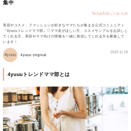
集中
Baby
Kids / Life style
&
美容やコスメ、ファッションが好きなママたちが集まる公式コミュニティ
『4yuuuトレンドママ部』♡ママ友がほしい方、コスメサンプルをお試しし
てくれる方、美容やママ向けの情報を一緒に発信してくれる方を募集して
います！
2025.11.20
4yuuu original
4yuuuトレンドママ部とは