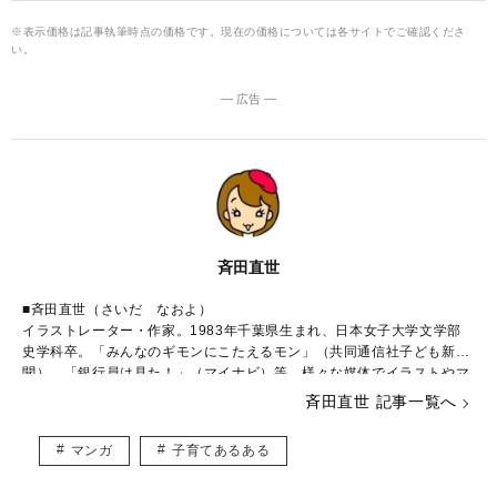
※表示価格は記事執筆時点の価格です。現在の価格については各サイトでご確認くださ
い。
― 広告 ―
斉田直世
■斉田直世（さいだ なおよ）
イラストレーター・作家。1983年千葉県生まれ、日本女子大学文学部
史学科卒。「みんなのギモンにこたえるモン」（共同通信社子ども新
聞）、「銀行員は見た！」（マイナビ）等、様々な媒体でイラストやマ
ンガを執筆中。2006年に結婚・出産し、現在一児の母。
斉田直世 記事一覧へ
■著書
マンガ
子育てあるある
「ちょいモテ男になる技術」（幻冬舎刊）
「本カノになる！」（幻冬舎刊）