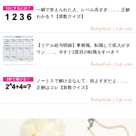
https://www.instagram.com/saidanaoyo/
一瞬で答えられた人、レベル高すぎ……。正解
わかる？【算数クイズ】
Baby
Kids / Life style
&
【リアル給与明細】事務職。転職して収入がダ
ウン……。今すぐ2度目の転職をすべき？
Baby
Kids / Life style
&
ノーミスで解けるなんて、頭よすぎだよ……。
正解はコレ【算数クイズ】
Baby
Kids / Life style
&