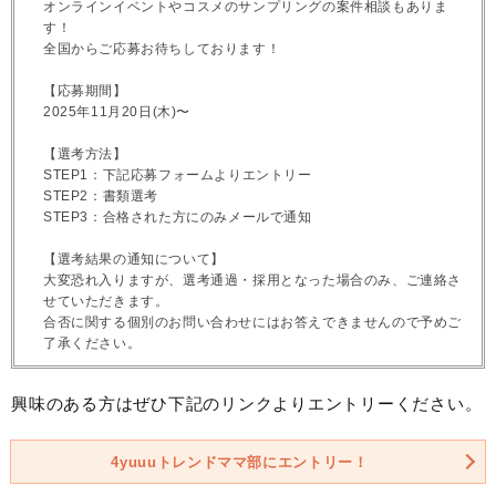
オンラインイベントやコスメのサンプリングの案件相談もありま
す！
全国からご応募お待ちしております！
【応募期間】
2025年11月20日(木)〜
【選考方法】
STEP1：下記応募フォームよりエントリー
STEP2：書類選考
STEP3：合格された方にのみメールで通知
【選考結果の通知について】
大変恐れ入りますが、選考通過・採用となった場合のみ、ご連絡さ
せていただきます。
合否に関する個別のお問い合わせにはお答えできませんので予めご
了承ください。
興味のある方はぜひ下記のリンクよりエントリーください。
4yuuuトレンドママ部にエントリー！