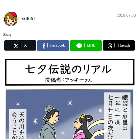
2019.07.06
斉田直世
Share
X
Facebook
LINE
Threads