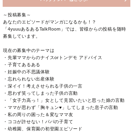
～投稿募集～
あなたのエピソードがマンガになるかも！？
「4yuuuあるあるTalkRoom」では、皆様からの投稿を随時
募集しています。
現在の募集中のテーマは
・先輩ママからのナイスorトンデモ アドバイス
・子育てあるある
・妊娠中の不思議体験
・忘れられない出産体験
・深イイ！考えさせられる子供の一言
・思わず笑ってしまった子供の言動
・「女子力高っ！」女として見習いたいと思った娘の言動
・ママが思わず「胸キュン♥」してしまった息子の言動
・私の周りの困った＆変なママ友
・ココが許せない！パパの子育て
・幼稚園、保育園の初登園エピソード