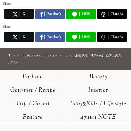
Share
X
Facebook
LINE
Threads
Share
X
Facebook
LINE
Threads
TOP
Baby&Kids / Life style
【4yuuuあるあるTalkRoom】七夕伝説の
リアル！
Fashion
Beauty
Gourmet / Recipe
Interior
Trip / Go out
Baby
Kids / Life style
&
Feature
4yuuu NOTE