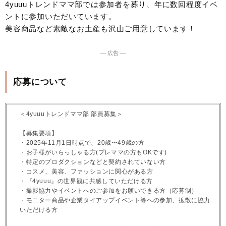
4yuuuトレンドママ部では参加者を募り、年に数回程度イベ
ントに参加いただいています。
美容商品など素敵なお土産も沢山ご用意しています！
― 広告 ―
応募について
＜4yuuuトレンドママ部 部員募集＞
【募集要項】
・2025年11月1日時点で、20歳〜49歳の方
・お子様がいらっしゃる方(プレママの方もOKです)
・特定のプロダクションなどと契約されていない方
・コスメ、美容、ファッションに関心がある方
・『4yuuu』の世界観に共感していただける方
・撮影協力やイベントへのご参加をお願いできる方（応募制）
・モニター商品や企業タイアップイベント等への参加、拡散に協力
いただける方