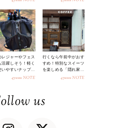
4yuuu NOTE
4yuuu NOTE
のレジャーやフェス
行くなら午前中がおす
も活躍しそう！軽く
すめ！特別なスイーツ
使いやすいナップサ
を楽しめる「隠れ家カ
ク
フェ」
4yuuu NOTE
4yuuu NOTE
ollow us