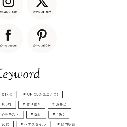
@4yuuu_com
@4yuuu_com
@4yuuucom
@4yuuu0084
eyword
食レポ
UNIQLO(ユニクロ)
100均
作り置き
お弁当
心理テスト
節約
40代
30代
ヘアスタイル
給与明細