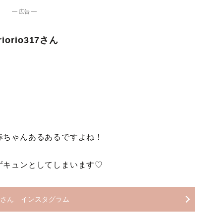
― 広告 ―
orio317さん
赤ちゃんあるあるですよね！
ずキュンとしてしまいます♡
o317さん インスタグラム