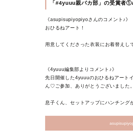
「#4yuuu親バカ部」の受賞者①asu
《asupisupiyopiyoさんのコメント♪》
おひるねアート！
用意してくださった衣装にお着替えし
《4yuuu編集部よりコメント♪》
先日開催した4yuuuのおひるねアートイベ
ん♡ご参加、ありがとうございました
息子くん、セットアップにハンチング
asupisup