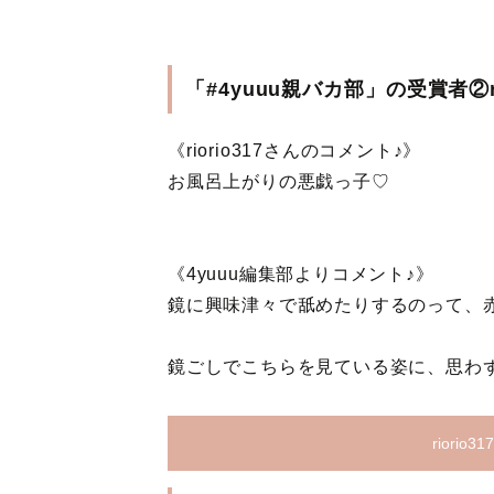
「#4yuuu親バカ部」の受賞者②ri
《riorio317さんのコメント♪》
お風呂上がりの悪戯っ子♡
《4yuuu編集部よりコメント♪》
鏡に興味津々で舐めたりするのって、
鏡ごしでこちらを見ている姿に、思わ
riori