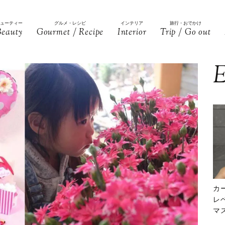
ビューティー
グルメ・レシピ
インテリア
旅行・おでかけ
Beauty
Gourmet / Recipe
Interior
Trip / Go out
E
カ
レ
マ
下