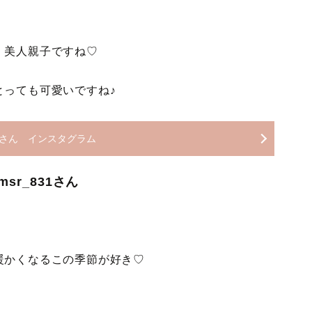
！美人親子ですね♡
とっても可愛いですね♪
124さん インスタグラム
sr_831さん
暖かくなるこの季節が好き♡