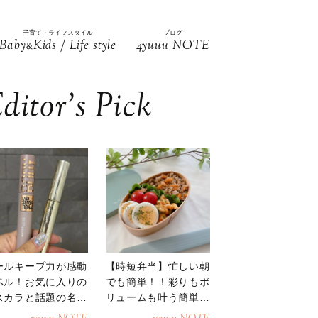
子育て・ライフスタイル
ブログ
Baby
Kids / Life style
4yuuu NOTE
&
ditor’s Pick
ールキープ力が感動
【時短弁当】忙しい朝
ベル！お気に入りの
でも簡単！！彩りもボ
スカラと話題の名品
リュームも叶う簡単そ
地
ぼろ弁当！