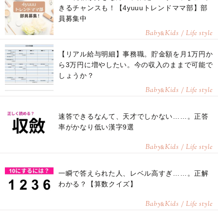
きるチャンスも！【4yuuuトレンドママ部】部
員募集中
Baby
Kids / Life style
&
【リアル給与明細】事務職。貯金額を月1万円か
ら3万円に増やしたい。今の収入のままで可能で
しょうか？
Baby
Kids / Life style
&
速答できるなんて、天才でしかない……。正答
率がかなり低い漢字9選
Baby
Kids / Life style
&
一瞬で答えられた人、レベル高すぎ……。正解
わかる？【算数クイズ】
Baby
Kids / Life style
&