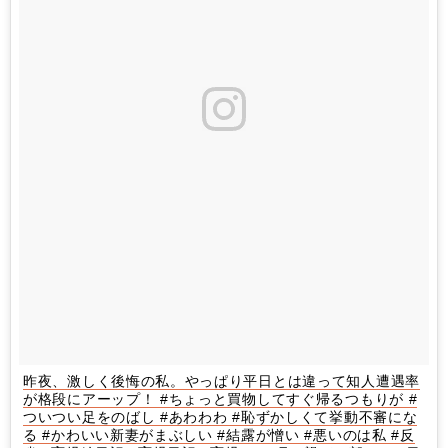
昨夜、激しく後悔の私。やっぱり平日とは違って知人遭遇率
が格段にアーップ！ #ちょっと買物してすぐ帰るつもりが #
ついつい足をのばし #あわわわ #恥ずかしくて挙動不審にな
る #かわいい新妻がまぶしい #結露が憎い #悪いのは私 #反