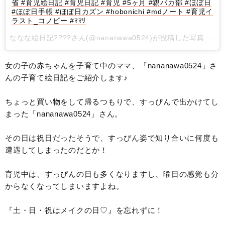
省 #育児絵日記 #育児日記 #育児 #5ヶ月 #親バカ部 #ほぼ日
#ほぼ日手帳 #ほぼ日カズン #hobonichi #mdノート #育児イ
ラスト_コノビー #ﾏﾏﾘ
ななな絵日記????さん(@nananawa0524)が投稿した写真 -
20
女の子の赤ちゃんを子育て中のママ、「nananawa0524」さ
んの子育て絵日記をご紹介します♪
ちょっと買い物をして帰るつもりで、すっぴんで出かけてし
まった「nananawa0524」さん。
その日は祝日だったそうで、すっぴん姿で知り合いに何度も
遭遇してしまったのだとか！
育児中は、すっぴんの日も多くなりますし、曜日の感覚も分
からなくなってしまいますよね。
『土・日・祝はメイクの日♡』を忘れずに！