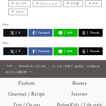
プレママ
ファッション
ママ友
ママ
コスメ
Share
X
Facebook
LINE
Threads
Share
X
Facebook
LINE
Threads
TOP
Baby&Kids / Life style
インスタ《子育て》絵日記♪「土日祝のお
出かけには要注意！？」
Fashion
Beauty
Gourmet / Recipe
Interior
Trip / Go out
Baby
Kids / Life style
&