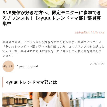
SNS発信が好きな方へ、限定モニターに参加でき
るチャンスも！【4yuuuトレンドママ部】部員募
集中
Baby
Kids / Life style
&
美容やコスメ、ファッションが好きなママたちが集まる公式コミュニティ
『4yuuuトレンドママ部』♡ママ友がほしい方、コスメサンプルをお試しし
てくれる方、美容やママ向けの情報を一緒に発信してくれる方を募集して
います！
2025.11.20
4yuuu original
4yuuuトレンドママ部とは