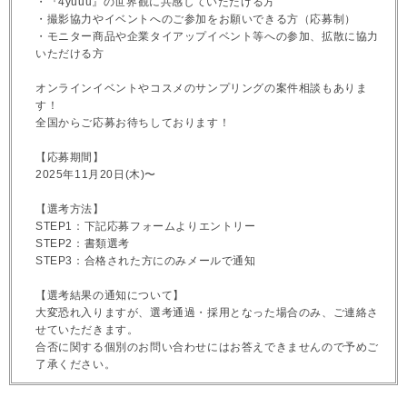
・『4yuuu』の世界観に共感していただける方
・撮影協力やイベントへのご参加をお願いできる方（応募制）
・モニター商品や企業タイアップイベント等への参加、拡散に協力
いただける方
オンラインイベントやコスメのサンプリングの案件相談もありま
す！
全国からご応募お待ちしております！
【応募期間】
2025年11月20日(木)〜
【選考方法】
STEP1：下記応募フォームよりエントリー
STEP2：書類選考
STEP3：合格された方にのみメールで通知
【選考結果の通知について】
大変恐れ入りますが、選考通過・採用となった場合のみ、ご連絡さ
せていただきます。
合否に関する個別のお問い合わせにはお答えできませんので予めご
了承ください。