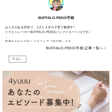
BUFFALO-PEKO/手相
山と川のある田舎で、1才と４才の子育て奮闘中！
イラストレーターBUFFALO-PEKO(バッファローペコ)です♪
手相をわかりやすくイラストでご紹介致します
毎日【お仕事・家事・育児】に、本当大忙しなママやパパの息抜きにな
BUFFALO-PEKO/手相 記事一覧へ
れば幸いです♡
占い
よろしくお願い致します
●HP
https://buffalopeko.wixsite.com/buffalopeko
●育児日記専用インスタグラム
https://www.instagram.com/buffalopeko/
●LINEスタンプ
https://store.line.me/stickershop/author/93921/ja