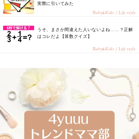
実際に引いてみた
Baby
Kids / Life style
&
うそ、まさか間違えた人いないよね……？正解
はコレだよ【算数クイズ】
Baby
Kids / Life style
&