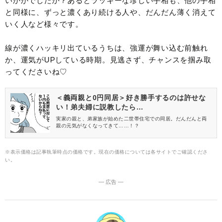
いかがでしたか？あるとラッキーな珍しい手相も、他の手相
と同様に、ずっと濃くあり続ける人や、だんだん薄く消えて
いく人など様々です。
線が濃くハッキリ出ているうちは、強運が舞い込む前触れ
か、運気がUPしている時期。見逃さず、チャンスを掴み取
ってくださいね♡
＜義両親と0円同居＞好き勝手するのは許せな
い！弟夫婦に説教したら…
実家の親と、弟家族が始めた二世帯住宅での同居。だんだんと両
親の元気がなくなってきて……！？
※表示価格は記事執筆時点の価格です。現在の価格については各サイトでご確認くださ
い。
― 広告 ―