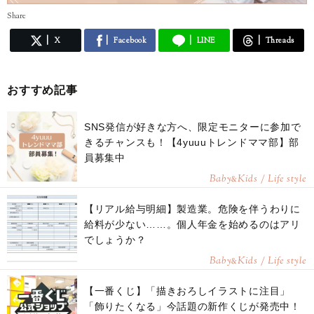
Share
X
Facebook
LINE
Threads
おすすめ記事
SNS発信が好きな方へ、限定モニターに参加で
きるチャンスも！【4yuuuトレンドママ部】部
員募集中
Baby
Kids / Life style
&
【リアル給与明細】製造業。危険を伴うわりに
給料が少ない……。個人年金を始めるのはアリ
でしょうか？
Baby
Kids / Life style
&
【一番くじ】「描きおろしイラストに注目」
「飾りたくなる」今話題の新作くじが発売中！