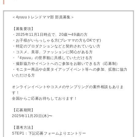
＜4yuuuトレンドママ部 部員募集＞
【募集要項】
・2025年11月1日時点で、20歳〜49歳の方
・お子様がいらっしゃる方(プレママの方もOKです)
・特定のプロダクションなどと契約されていない方
・コスメ、美容、ファッションに関心がある方
・『4yuuu』の世界観に共感していただける方
・撮影協力やイベントへのご参加をお願いできる方（応募制）
・モニター商品や企業タイアップイベント等への参加、拡散に協力
いただける方
オンラインイベントやコスメのサンプリングの案件相談もありま
す！
全国からご応募お待ちしております！
【応募期間】
2025年11月20日(木)〜
【選考方法】
STEP1：下記応募フォームよりエントリー