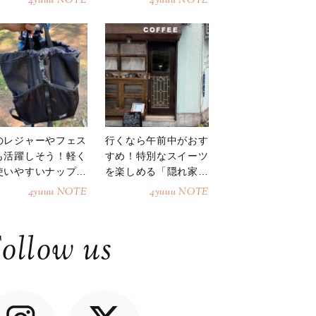
4yuuu NOTE
4yuuu NOTE
のレジャーやフェス
行くなら午前中がおす
も活躍しそう！軽く
すめ！特別なスイーツ
使いやすいナップサ
を楽しめる「隠れ家カ
ク
フェ」
4yuuu NOTE
4yuuu NOTE
ollow us