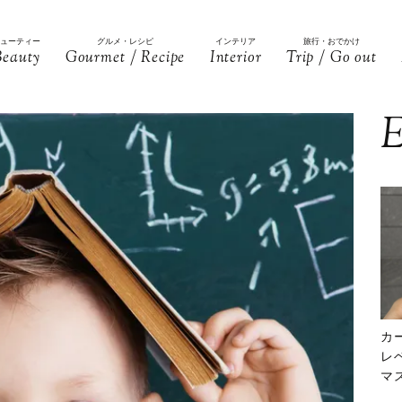
ビューティー
グルメ・レシピ
インテリア
旅行・おでかけ
Beauty
Gourmet / Recipe
Interior
Trip / Go out
E
カ
レ
マ
下