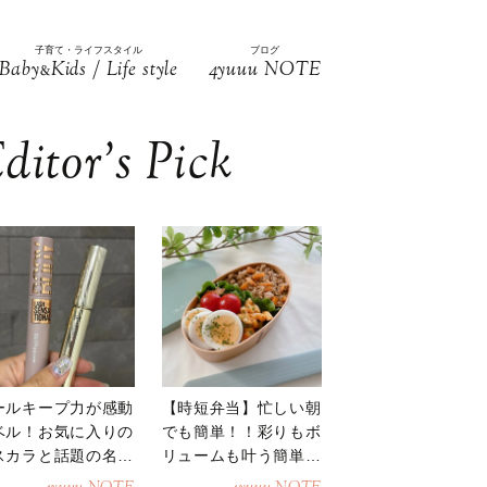
子育て・ライフスタイル
ブログ
Baby
Kids / Life style
4yuuu NOTE
&
ditor’s Pick
ールキープ力が感動
【時短弁当】忙しい朝
ベル！お気に入りの
でも簡単！！彩りもボ
スカラと話題の名品
リュームも叶う簡単そ
地
ぼろ弁当！