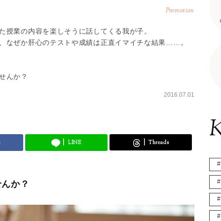
Promotion
た授業の内容を楽しそうに話してくる我が子。
、なぜか肝心のテストや成績は正直イマイチな結果……。
せんか？
2016.07.01
K
k
LINE
Threads
せんか？