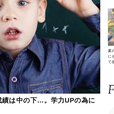
夏
に
て
ッ
F
績は中の下…。学力UPの為に