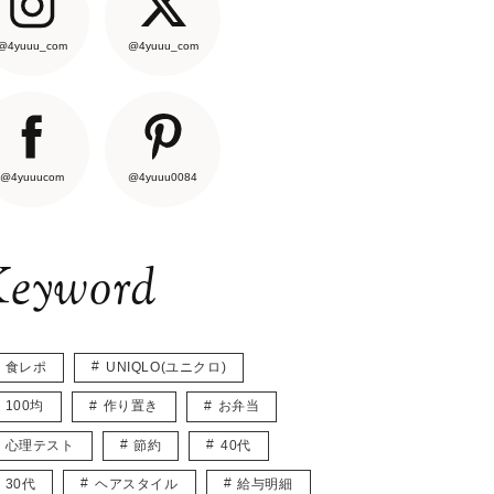
@4yuuu_com
@4yuuu_com
@4yuuucom
@4yuuu0084
eyword
食レポ
UNIQLO(ユニクロ)
100均
作り置き
お弁当
心理テスト
節約
40代
30代
ヘアスタイル
給与明細