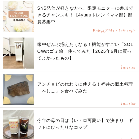
SNS発信が好きな方へ、限定モニターに参加で
きるチャンスも！【4yuuuトレンドママ部】部
員募集中
Baby
Kids / Life style
&
家中ぜんぶ揃えたくなる！機能がすごい「SOL
OWのゴミ箱」使ってみた【2025年5月に買っ
てよかったもの】
Interior
アンチョビの代わりに使える！福井の郷土料理
「へしこ」を食べてみた
Interior
今年の母の日は【レトロ可愛い】で決まり！ギ
フトにぴったりなコップ