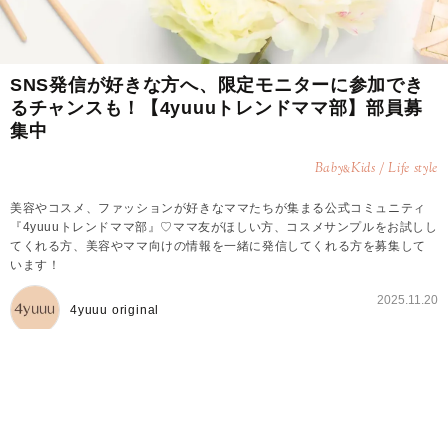
SNS発信が好きな方へ、限定モニターに参加でき
るチャンスも！【4yuuuトレンドママ部】部員募
集中
Baby
Kids / Life style
&
美容やコスメ、ファッションが好きなママたちが集まる公式コミュニティ
『4yuuuトレンドママ部』♡ママ友がほしい方、コスメサンプルをお試しし
てくれる方、美容やママ向けの情報を一緒に発信してくれる方を募集して
います！
2025.11.20
4yuuu original
4yuuuトレンドママ部とは