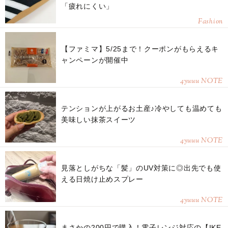
「疲れにくい」
Fashion
【ファミマ】5/25まで！クーポンがもらえるキ
ャンペーンが開催中
4yuuu NOTE
テンションが上がるお土産♪冷やしても温めても
美味しい抹茶スイーツ
4yuuu NOTE
見落としがちな「髪」のUV対策に◎出先でも使
える日焼け止めスプレー
4yuuu NOTE
まさかの200円で購入！電子レンジ対応の【IKE