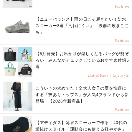
Fashion
【ニューバランス】雨の日こそ履きたい！防水
スニーカー3選「汚れにくい」「抜群の履きごこ
ち」
Fashion
【5月発売】お出かけが楽しくなるバッグが勢ぞ
ろい！みんながチェックしているおすすめ付録5
選
Baby
Kids / Life style
&
こういうの求めてた！全大人女子の夏を快適に
する「技ありトップス」が人気4ブランドから新
登場！【2026年新商品】
Fashion
【アディダス】薄底スニーカーで作る、40代の
垢抜けスタイル「運動会にも使える軽やかさ」