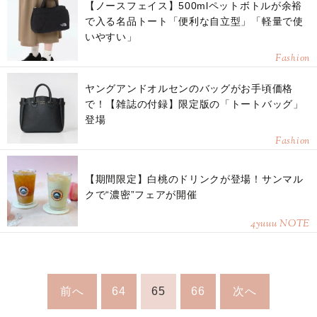
【ノースフェイス】500mlペットボトルが余裕
で入る名品トート「便利な自立型」「軽量で使
いやすい」
Fashion
ヤングアンドオルセンのバッグがお手頃価格
で！【雑誌の付録】限定版の「トートバッグ」
登場
Fashion
【期間限定】白桃のドリンクが登場！サンマル
クで“濃密”フェアが開催
4yuuu NOTE
前へ
64
65
66
次へ