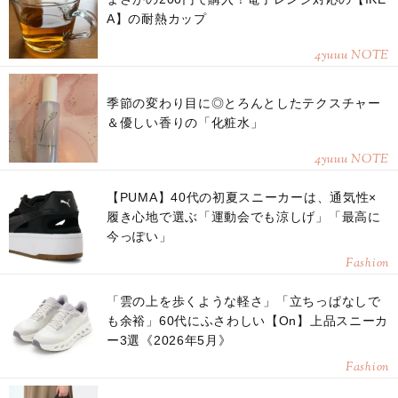
A】の耐熱カップ
4yuuu NOTE
季節の変わり目に◎とろんとしたテクスチャー
＆優しい香りの「化粧水」
4yuuu NOTE
【PUMA】40代の初夏スニーカーは、通気性×
履き心地で選ぶ「運動会でも涼しげ」「最高に
今っぽい」
Fashion
「雲の上を歩くような軽さ」「立ちっぱなしで
も余裕」60代にふさわしい【On】上品スニーカ
ー3選《2026年5月》
Fashion