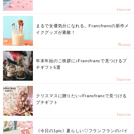
Interior
まるで女優気分になれる。Francfrancの新作メ
イクグッズが素敵！
Beauty
年末年始のご挨拶に♪Francfrancで見つけるプ
チギフト5選
Interior
クリスマスに贈りたい♪Francfrancで見つける
プチギフト
Interior
《今日の1pic》夏らしい♡フランフランのパイ