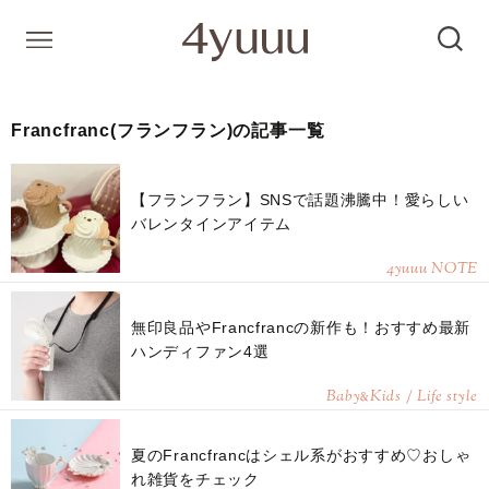
Francfranc(フランフラン)の記事一覧
【フランフラン】SNSで話題沸騰中！愛らしい
バレンタインアイテム
4yuuu NOTE
無印良品やFrancfrancの新作も！おすすめ最新
ハンディファン4選
Baby
Kids / Life style
&
夏のFrancfrancはシェル系がおすすめ♡おしゃ
れ雑貨をチェック