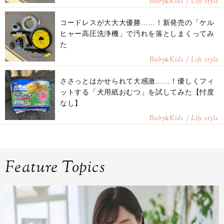
Baby
Kids / Life style
&
コードレスが大大大優勝……！新発売の「ケル
ヒャー高圧洗浄機」で汚れを落としまくってみ
た
Baby
Kids / Life style
&
ささっとはかせられて大感激……！優しくフィ
ットする「犬用紙おむつ」を試してみた【忖度
なし】
Baby
Kids / Life style
&
Feature Topics