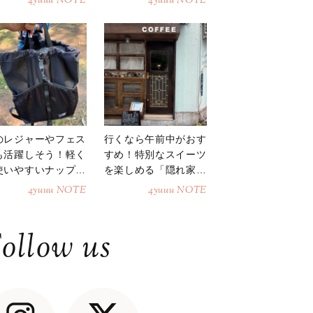
4yuuu NOTE
4yuuu NOTE
のレジャーやフェス
行くなら午前中がおす
も活躍しそう！軽く
すめ！特別なスイーツ
使いやすいナップサ
を楽しめる「隠れ家カ
ク
フェ」
4yuuu NOTE
4yuuu NOTE
ollow us