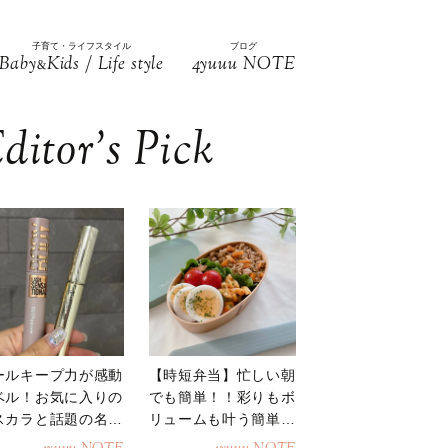
子育て・ライフスタイル
ブログ
Baby
Kids / Life style
4yuuu NOTE
&
ditor’s Pick
ールキープ力が感動
【時短弁当】忙しい朝
ベル！お気に入りの
でも簡単！！彩りもボ
スカラと話題の名品
リュームも叶う簡単そ
地
ぼろ弁当！