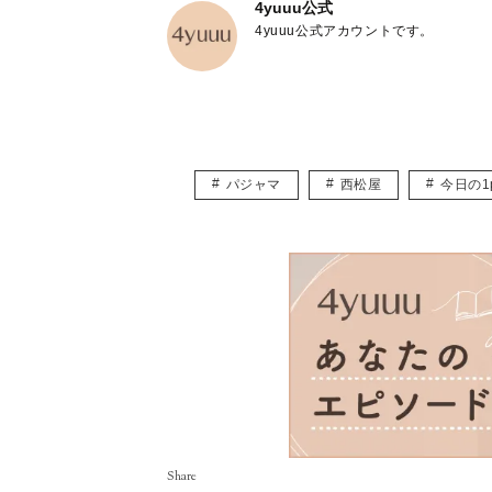
4yuuu公式
4yuuu公式アカウントです。
パジャマ
西松屋
今日の1p
Share