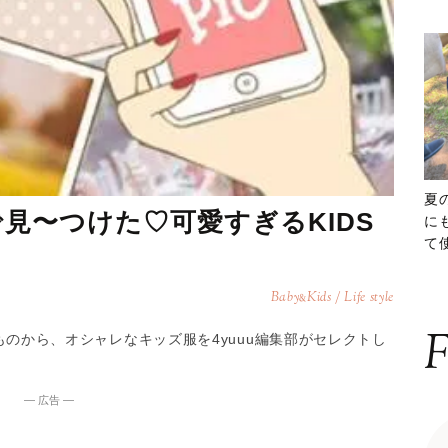
夏
で見〜つけた♡可愛すぎるKIDS
に
て
ッ
Baby
Kids / Life style
&
F
いるものから、オシャレなキッズ服を4yuuu編集部がセレクトし
― 広告 ―