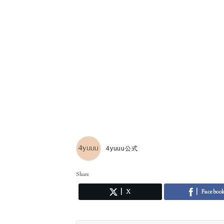
4yuuu公式
Share
X
Faceboo