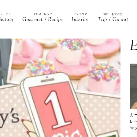
ビューティー
グルメ・レシピ
インテリア
旅行・おでかけ
Beauty
Gourmet / Recipe
Interior
Trip / Go out
E
カ
レ
マ
下