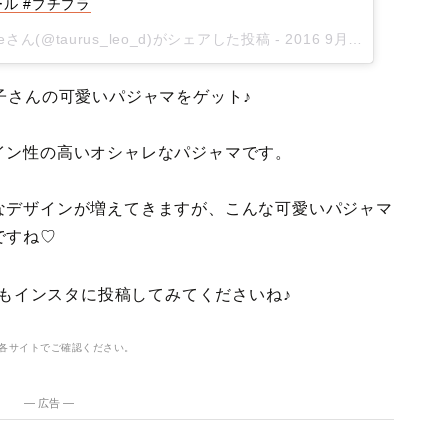
ル #プチプラ
ん(@taurus_leo_d)がシェアした投稿 -
2016 9月 14 6:29午後 PDT
で息子さんの可愛いパジャマをゲット♪
イン性の高いオシャレなパジャマです。
なデザインが増えてきますが、こんな可愛いパジャマ
ですね♡
んもインスタに投稿してみてくださいね♪
各サイトでご確認ください。
― 広告 ―