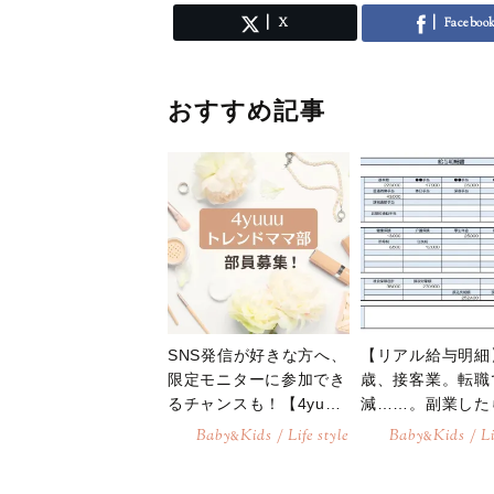
X
Faceboo
おすすめ記事
SNS発信が好きな方へ、
【リアル給与明細
限定モニターに参加でき
歳、接客業。転職
るチャンスも！【4yuuu
減……。副業した
トレンドママ部】部員募
が持てるでしょう
Baby
Kids / Life style
Baby
Kids / Li
&
&
集中