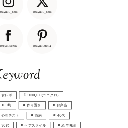
@4yuuu_com
@4yuuu_com
@4yuuucom
@4yuuu0084
eyword
食レポ
UNIQLO(ユニクロ)
100均
作り置き
お弁当
心理テスト
節約
40代
30代
ヘアスタイル
給与明細