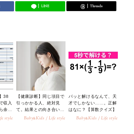
k
LINE
Threads
】38
【健康診断】同じ項目で
パッと解けるなんて、天
で収入
引っかかる人、絶対見
才でしかない……。正解
ら余裕
て。結果との向き合い方
はなに？【算数クイズ】
か？
とは？
fe style
Baby
Kids / Life style
Baby
Kids / Life style
&
&