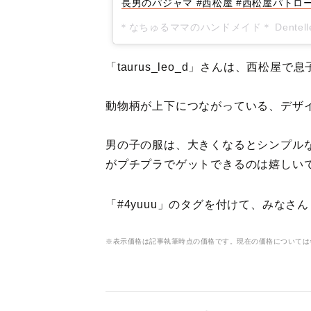
長男のパジャマ #西松屋 #西松屋パトロー
＊なちゅるママのハンドメイド＊ Dentelleさ
「taurus_leo_d」さんは、西松屋
動物柄が上下につながっている、デザ
男の子の服は、大きくなるとシンプル
がプチプラでゲットできるのは嬉しい
「#4yuuu」のタグを付けて、みなさ
※表示価格は記事執筆時点の価格です。現在の価格については