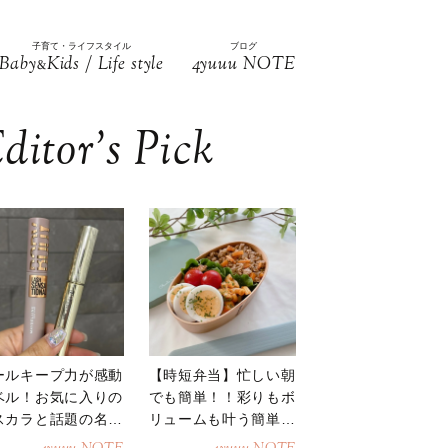
子育て・ライフスタイル
ブログ
Baby
Kids / Life style
4yuuu NOTE
&
ditor’s Pick
ールキープ力が感動
【時短弁当】忙しい朝
ベル！お気に入りの
でも簡単！！彩りもボ
スカラと話題の名品
リュームも叶う簡単そ
地
ぼろ弁当！