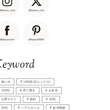
@4yuuu_com
@4yuuu_com
@4yuuucom
@4yuuu0084
eyword
食レポ
UNIQLO(ユニクロ)
100均
作り置き
お弁当
心理テスト
節約
40代
30代
ヘアスタイル
給与明細