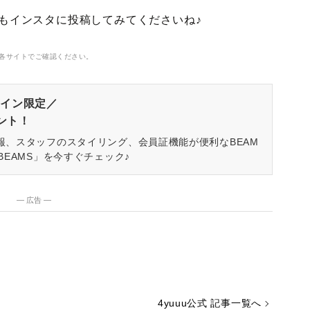
んもインスタに投稿してみてくださいね♪
各サイトでご確認ください。
イン限定／
ゼント！
報、スタッフのスタイリング、会員証機能が便利なBEAM
BEAMS」を今すぐチェック♪
― 広告 ―
4yuuu公式 記事一覧へ