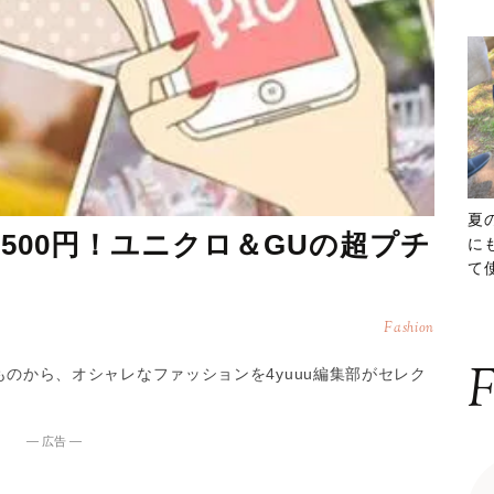
夏
3,500円！ユニクロ＆GUの超プチ
に
て
ッ
Fashion
F
いるものから、オシャレなファッションを4yuuu編集部がセレク
― 広告 ―