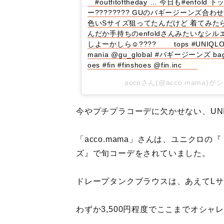
⠀ #outfitoftheday … 今日も#en
ー???????? GUのバギージーンズ合
色いSサイズ狙ってたんだけど 着てみた
んだか手持ちのenfoldさんみたいなシル
しよーかしら☺️???? ⠀ ⠀ tops #UNI
mania @gu_global #バギージーンズ bag #m
oes #fin #finshoes @fin.inc ⠀ ⠀
accoさん(@acco.mama)
今やプチプラコーデに欠かせない、UNIQ
「acco.mama」さんは、ユニクロ
ズ』で旬コーデをされていました。
ドレープタンクブラウスは、あえてLサ
わずか3,500円程度でここまでオシ