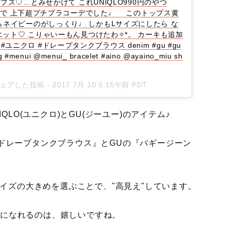
fold トップス♡…とみせかけて これUNIQLO990円のやつ
わせで 上下超プチプラコーデでした♩ ⠀ このトップス黄
らネイビーのがしっくり♩ しかもLサイズにしたら な
エット♡ こりゃいーもん見つけたわ✧︎*。 カーキも追加
QLO#ユニクロ #ドレープタンクブラウス denim #gu #gu
enui @menui_ bracelet #aino @ayaino_miu sh
がシェアした投稿 -
2017 7月 10 5:16午前 PDT
LO(ユニクロ)とGU(ジーユー)のアイテム♪
の『ドレープタンクブラウス』とGUの『バギージーン
イズの大きめを選ぶことで、"高見え"しています。
ャレになれるのは、嬉しいですね。