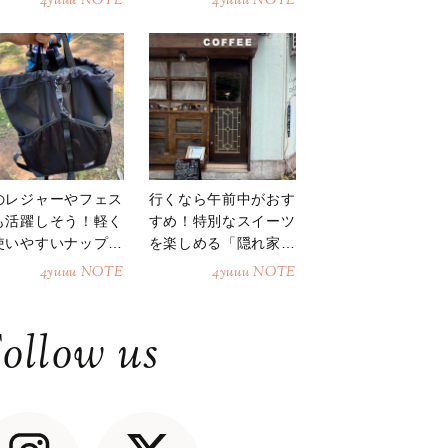
4yuuu NOTE
4yuuu NOTE
のレジャーやフェス
行くなら午前中がおす
も活躍しそう！軽く
すめ！特別なスイーツ
使いやすいナップサ
を楽しめる「隠れ家カ
ク
フェ」
4yuuu NOTE
4yuuu NOTE
ollow us