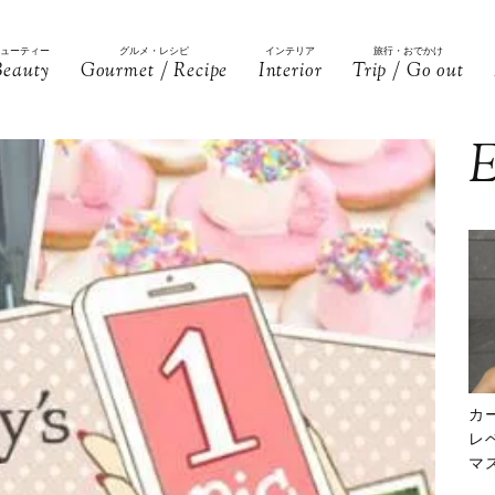
ビューティー
グルメ・レシピ
インテリア
旅行・おでかけ
Beauty
Gourmet / Recipe
Interior
Trip / Go out
E
カ
レ
マ
下