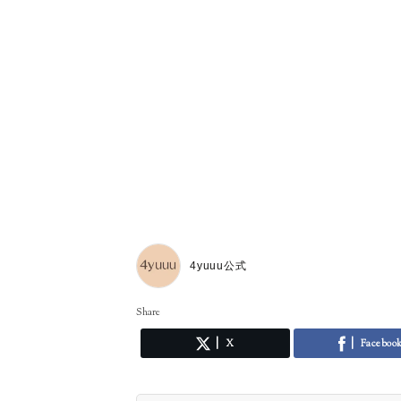
4yuuu公式
Share
X
Faceboo