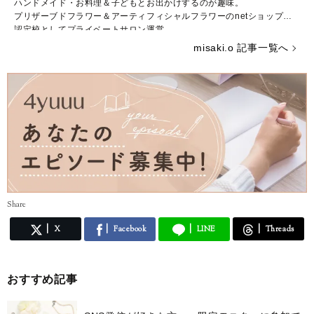
ハンドメイド・お料理＆子どもとお出かけするのが趣味。
プリザーブドフラワー＆アーティフィシャルフラワーのnetショップ＆
認定校としてプライベートサロン運営。
ブライダルフラワーの講師資格取得
misaki.o 記事一覧へ
ミキハウス輝くママ11期生
Share
X
Facebook
LINE
Threads
おすすめ記事