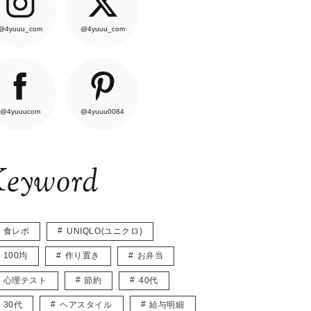
@4yuuu_com
@4yuuu_com
@4yuuucom
@4yuuu0084
eyword
食レポ
UNIQLO(ユニクロ)
100均
作り置き
お弁当
心理テスト
節約
40代
30代
ヘアスタイル
給与明細