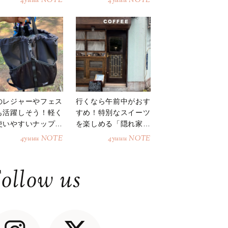
4yuuu NOTE
4yuuu NOTE
のレジャーやフェス
行くなら午前中がおす
も活躍しそう！軽く
すめ！特別なスイーツ
使いやすいナップサ
を楽しめる「隠れ家カ
ク
フェ」
4yuuu NOTE
4yuuu NOTE
ollow us