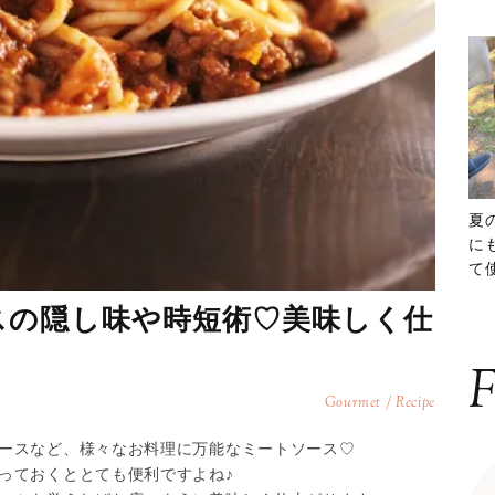
夏
に
て
ッ
スの隠し味や時短術♡美味しく仕
F
Gourmet / Recipe
ースなど、様々なお料理に万能なミートソース♡
っておくととても便利ですよね♪