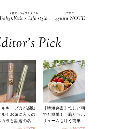
子育て・ライフスタイル
ブログ
Baby
Kids / Life style
4yuuu NOTE
&
ditor’s Pick
ールキープ力が感動
【時短弁当】忙しい朝
ベル！お気に入りの
でも簡単！！彩りもボ
スカラと話題の名品
リュームも叶う簡単そ
地
ぼろ弁当！