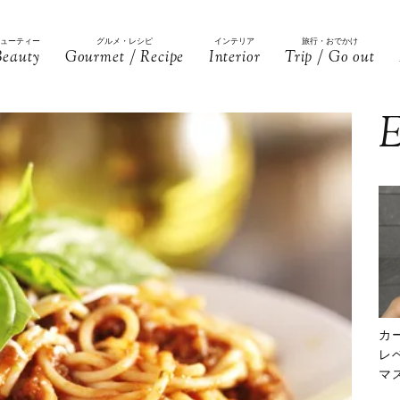
ビューティー
グルメ・レシピ
インテリア
旅行・おでかけ
Beauty
Gourmet / Recipe
Interior
Trip / Go out
E
カ
レ
マ
下