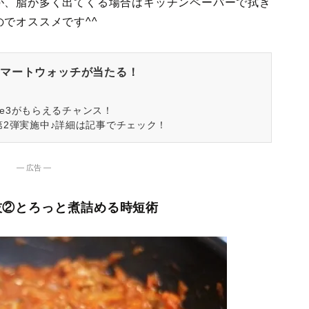
が、脂が多く出てくる場合はキッチンペーパーで拭き
でオススメです^^
マートウォッチが当たる！
spire3がもらえるチャンス！
第2弾実施中♪詳細は記事でチェック！
― 広告 ―
技②とろっと煮詰める時短術