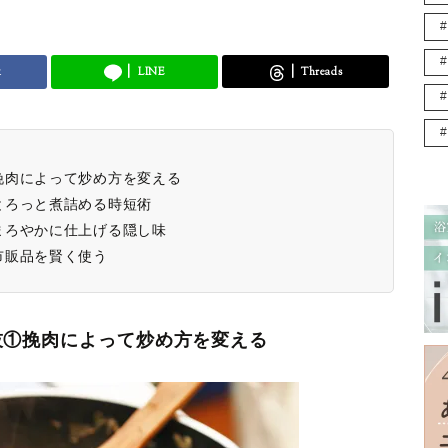
k
LINE
Threads
挽肉によって炒め方を変える
とろっと煮詰める時短術
まろやかに仕上げる隠し味
市販品を賢く使う
技①挽肉によって炒め方を変える