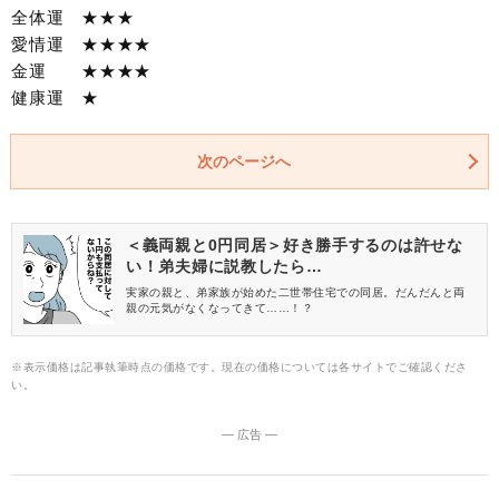
全体運 ★★★
愛情運 ★★★★
金運 ★★★★
健康運 ★
次のページへ
＜義両親と0円同居＞好き勝手するのは許せな
い！弟夫婦に説教したら…
実家の親と、弟家族が始めた二世帯住宅での同居。だんだんと両
親の元気がなくなってきて……！？
※表示価格は記事執筆時点の価格です。現在の価格については各サイトでご確認くださ
い。
― 広告 ―