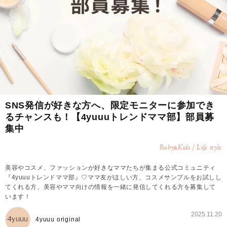
SNS発信が好きな方へ、限定モニターに参加でき
るチャンスも！【4yuuuトレンドママ部】部員募
集中
Baby
Kids / Life style
&
美容やコスメ、ファッションが好きなママたちが集まる公式コミュニティ
『4yuuuトレンドママ部』♡ママ友がほしい方、コスメサンプルをお試しし
てくれる方、美容やママ向けの情報を一緒に発信してくれる方を募集して
います！
2025.11.20
4yuuu original