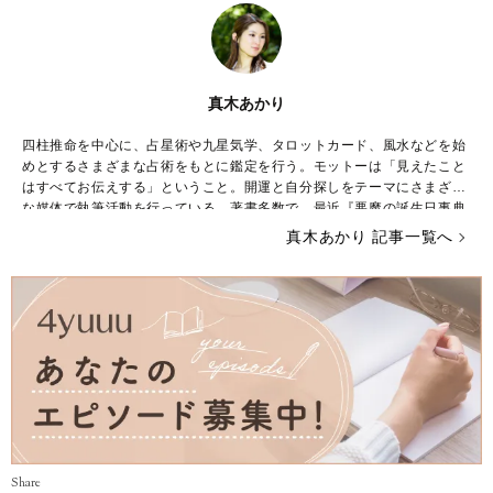
真木あかり
四柱推命を中心に、占星術や九星気学、タロットカード、風水などを始
めとするさまざまな占術をもとに鑑定を行う。モットーは「見えたこと
はすべてお伝えする」ということ。開運と自分探しをテーマにさまざま
な媒体で執筆活動を行っている。著書多数で、最近『悪魔の誕生日事典
2016』(宝島社)を出版したばかり。LINE占いでもランキング1位を獲得
真木あかり 記事一覧へ
する人気を誇る。
「占い師・真木あかりのサイト」
http://makiakari.petit.cc
「占い師・真木あかりのブログ」
http://makiakari.hatenablog.com
Share