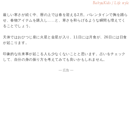
Baby
Kids / Life style
&
厳しい寒さが続く中、暦の上では春を迎える2月。バレンタインで胸を踊ら
せ、春物アイテムを購入し……と、寒さを和らげるような瞬間も増えてく
ることでしょう。
天体ではおひつじ座に火星と金星が入り、11日には月食が、26日には日食
が起こります。
印象的な出来事が起こる人も少なくないことと思います。占いをチェック
して、自分の身の振り方を考えてみても良いかもしれません。
― 広告 ―