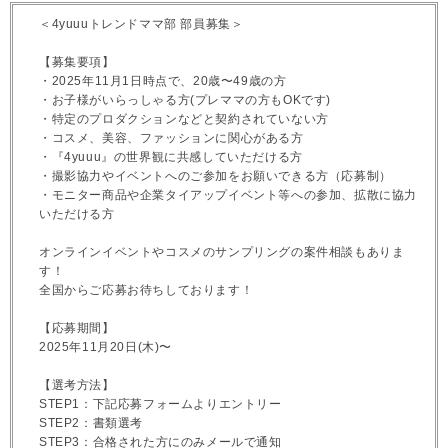
＜4yuuuトレンドママ部 部員募集＞
【募集要項】
・2025年11月1日時点で、20歳〜49歳の方
・お子様がいらっしゃる方(プレママの方もOKです)
・特定のプロダクションなどと契約されていない方
・コスメ、美容、ファッションに関心がある方
・『4yuuu』の世界観に共感していただける方
・撮影協力やイベントへのご参加をお願いできる方（応募制）
・モニター商品や企業タイアップイベント等への参加、拡散に協力
いただける方
オンラインイベントやコスメのサンプリングの案件相談もありま
す！
全国からご応募お待ちしております！
【応募期間】
2025年11月20日(木)〜
【選考方法】
STEP1：下記応募フォームよりエントリー
STEP2：書類選考
STEP3：合格された方にのみメールで通知