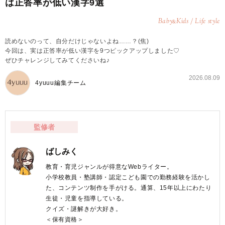
は正答率が低い漢字9選
Baby
Kids / Life style
&
読めないのって、自分だけじゃないよね……？(焦)
今回は、実は正答率が低い漢字を9つピックアップしました♡
ぜひチャレンジしてみてくださいね♪
2026.08.09
4yuuu編集チーム
監修者
ばしみく
教育・育児ジャンルが得意なWebライター。
小学校教員・塾講師・認定こども園での勤務経験を活かし
た、コンテンツ制作を手がける。通算、15年以上にわたり
生徒・児童を指導している。
クイズ・謎解きが大好き。
＜保有資格＞