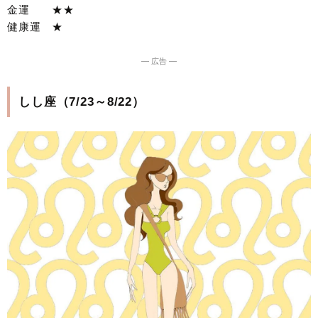
金運 ★★
健康運 ★
― 広告 ―
しし座（7/23～8/22）