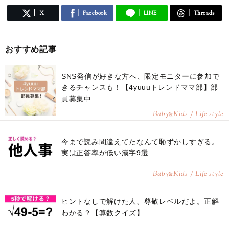
X
Facebook
LINE
Threads
おすすめ記事
SNS発信が好きな方へ、限定モニターに参加で
きるチャンスも！【4yuuuトレンドママ部】部
員募集中
Baby
Kids / Life style
&
今まで読み間違えてたなんて恥ずかしすぎる。
実は正答率が低い漢字9選
Baby
Kids / Life style
&
ヒントなしで解けた人、尊敬レベルだよ。正解
わかる？【算数クイズ】