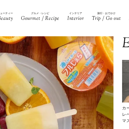
ビューティー
グルメ・レシピ
インテリア
旅行・おでかけ
Beauty
Gourmet / Recipe
Interior
Trip / Go out
E
カ
レ
マ
下