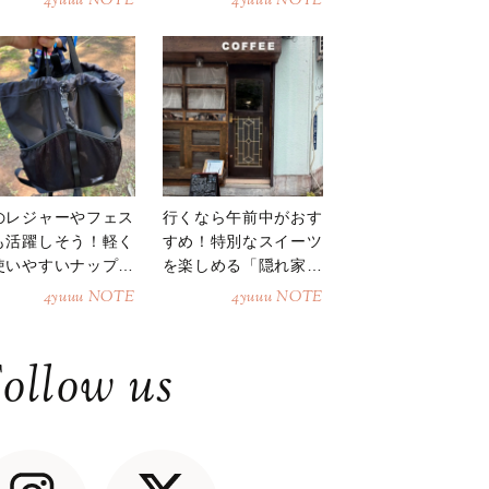
4yuuu NOTE
4yuuu NOTE
のレジャーやフェス
行くなら午前中がおす
も活躍しそう！軽く
すめ！特別なスイーツ
使いやすいナップサ
を楽しめる「隠れ家カ
ク
フェ」
4yuuu NOTE
4yuuu NOTE
ollow us