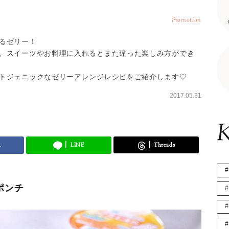
Promotion
るゼリー！
、スイーツやお料理に入れるとまた違った楽しみ方ができ
トジェニックなゼリーアレンジレシピをご紹介します♡
2017.05.31
K
k
LINE
Threads
ポンチ