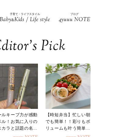
子育て・ライフスタイル
ブログ
Baby
Kids / Life style
4yuuu NOTE
&
ditor’s Pick
ールキープ力が感動
【時短弁当】忙しい朝
ベル！お気に入りの
でも簡単！！彩りもボ
スカラと話題の名品
リュームも叶う簡単そ
地
ぼろ弁当！