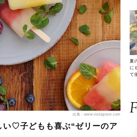
夏
に
て
ッ
F
出典：www.instagram.com
しい♡子どもも喜ぶ“ゼリーのア