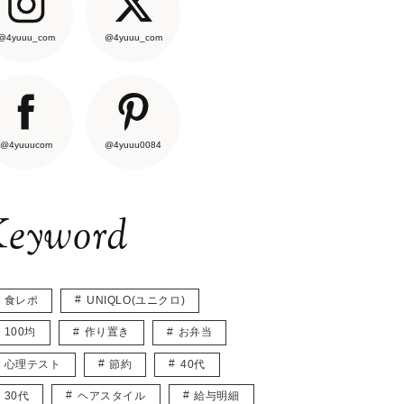
@4yuuu_com
@4yuuu_com
@4yuuucom
@4yuuu0084
eyword
食レポ
UNIQLO(ユニクロ)
100均
作り置き
お弁当
心理テスト
節約
40代
30代
ヘアスタイル
給与明細