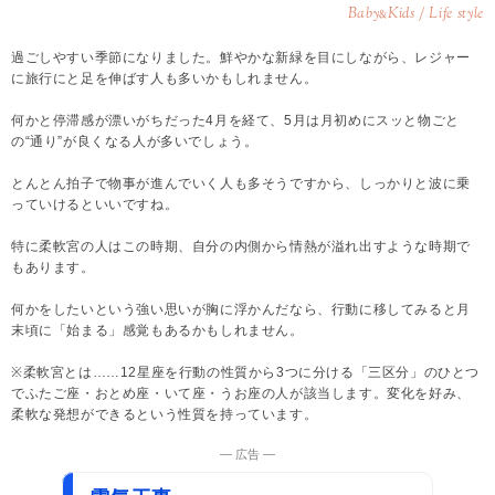
Baby
Kids / Life style
&
過ごしやすい季節になりました。鮮やかな新緑を目にしながら、レジャー
に旅行にと足を伸ばす人も多いかもしれません。
何かと停滞感が漂いがちだった4月を経て、5月は月初めにスッと物ごと
の“通り”が良くなる人が多いでしょう。
とんとん拍子で物事が進んでいく人も多そうですから、しっかりと波に乗
っていけるといいですね。
特に柔軟宮の人はこの時期、自分の内側から情熱が溢れ出すような時期で
もあります。
何かをしたいという強い思いが胸に浮かんだなら、行動に移してみると月
末頃に「始まる」感覚もあるかもしれません。
※柔軟宮とは……12星座を行動の性質から3つに分ける「三区分」のひとつ
でふたご座・おとめ座・いて座・うお座の人が該当します。変化を好み、
柔軟な発想ができるという性質を持っています。
― 広告 ―