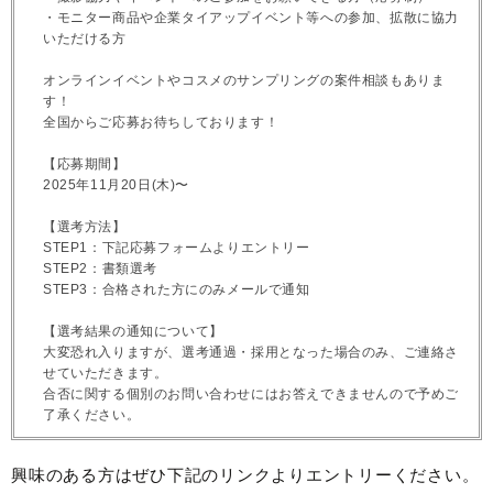
・モニター商品や企業タイアップイベント等への参加、拡散に協力
いただける方
オンラインイベントやコスメのサンプリングの案件相談もありま
す！
全国からご応募お待ちしております！
【応募期間】
2025年11月20日(木)〜
【選考方法】
STEP1：下記応募フォームよりエントリー
STEP2：書類選考
STEP3：合格された方にのみメールで通知
【選考結果の通知について】
大変恐れ入りますが、選考通過・採用となった場合のみ、ご連絡さ
せていただきます。
合否に関する個別のお問い合わせにはお答えできませんので予めご
了承ください。
興味のある方はぜひ下記のリンクよりエントリーください。