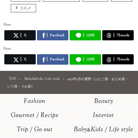
コスメ
Share
X
Facebook
LINE
Threads
Share
X
Facebook
LINE
Threads
TOP
Baby&Kids / Life style
2017年5月の運勢《ふたご座・おとめ座・
いて座・うお座》
Fashion
Beauty
Gourmet / Recipe
Interior
Trip / Go out
Baby
Kids / Life style
&