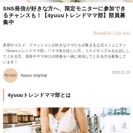
SNS発信が好きな方へ、限定モニターに参加でき
るチャンスも！【4yuuuトレンドママ部】部員募
集中
Baby
Kids / Life style
&
美容やコスメ、ファッションが好きなママたちが集まる公式コミュニティ
『4yuuuトレンドママ部』♡ママ友がほしい方、コスメサンプルをお試しし
てくれる方、美容やママ向けの情報を一緒に発信してくれる方を募集して
います！
2025.11.20
4yuuu original
4yuuuトレンドママ部とは