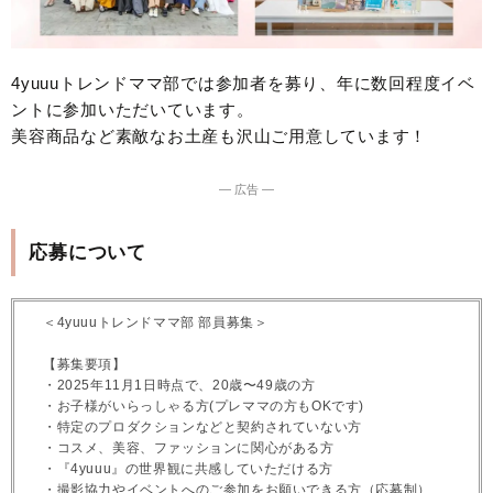
4yuuuトレンドママ部では参加者を募り、年に数回程度イベ
ントに参加いただいています。
美容商品など素敵なお土産も沢山ご用意しています！
― 広告 ―
応募について
＜4yuuuトレンドママ部 部員募集＞
【募集要項】
・2025年11月1日時点で、20歳〜49歳の方
・お子様がいらっしゃる方(プレママの方もOKです)
・特定のプロダクションなどと契約されていない方
・コスメ、美容、ファッションに関心がある方
・『4yuuu』の世界観に共感していただける方
・撮影協力やイベントへのご参加をお願いできる方（応募制）