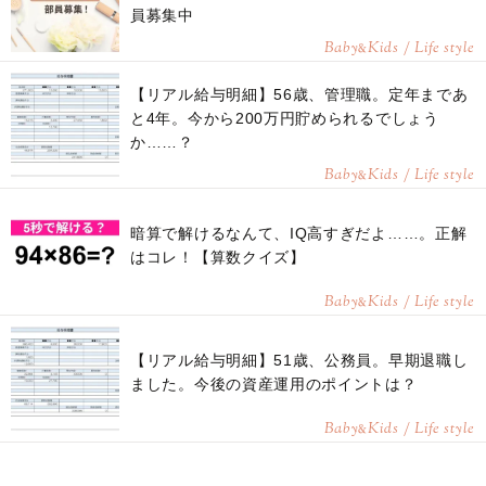
員募集中
Baby
Kids / Life style
&
【リアル給与明細】56歳、管理職。定年まであ
と4年。今から200万円貯められるでしょう
か……？
Baby
Kids / Life style
&
暗算で解けるなんて、IQ高すぎだよ……。正解
はコレ！【算数クイズ】
Baby
Kids / Life style
&
【リアル給与明細】51歳、公務員。早期退職し
ました。今後の資産運用のポイントは？
Baby
Kids / Life style
&