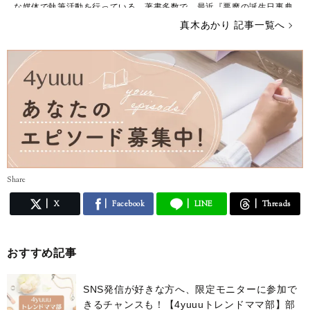
な媒体で執筆活動を行っている。著書多数で、最近『悪魔の誕生日事典
2016』(宝島社)を出版したばかり。LINE占いでもランキング1位を獲得
真木あかり 記事一覧へ
する人気を誇る。
「占い師・真木あかりのサイト」
http://makiakari.petit.cc
「占い師・真木あかりのブログ」
http://makiakari.hatenablog.com
Share
X
Facebook
LINE
Threads
おすすめ記事
SNS発信が好きな方へ、限定モニターに参加で
きるチャンスも！【4yuuuトレンドママ部】部