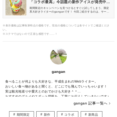
「コラボ最高」今話題の新作アイスが発売中♡
本気でウマいよ
期間限定のキャンペーンを見つけるとすぐに試してしまう、限定
系大好きライターのganganです！ 今回ご紹介するのは、サーテ
ィワンとポケモンがコラボした「31ポケ夏！キャンペーン」の新
作アイス。 実際にお店で食べてみたので、気になる味をレビュー
します♪
※表示価格は記事執筆時点の価格です。現在の価格については各サイトでご確認くださ
い。
※ステマではないので正直な感想です……！
gangan
食べることが何よりも大好きな、平成生まれのWebライター。
おいしい食べ物があると聞くと、どこにでも飛んでいっちゃいます！
実は観光地巡りや愛犬とのおでかけも大好き＾＾
おすすめのグルメやスポット情報を、丁寧にお伝えしていきたいです♪
gangan 記事一覧へ
期間限定
新作
コラボ
新商品