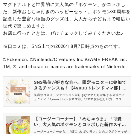
マクドナルドと世界的に大人気の「ポケモン」がコラボし
た、新作おもちゃ付きのハッピーセット。ポケモン30周年を
記念した豊富な種類のグッズは、大人から子どもまで幅広い
世代で楽しめますよ。
お店に行ったときは、ぜひチェックしてみてくださいね♪
※口コミは、SNS上での2026年8月7日時点のものです。
©Pokémon. ©Nintendo/Creatures Inc./GAME FREAK inc.
TM, ®, and character names are trademarks of Nintendo.
SNS発信が好きな方へ、限定モニターに参加で
きるチャンスも！【4yuuuトレンドママ部】部
員募集中
美容やコスメ、ファッションが好きなママたちが集まる公式コミ
ュニティ『4yuuuトレンドママ部』♡ママ友がほしい方、コスメサ
ンプルをお試ししてくれる方、美容やママ向けの情報を一緒に発
信してくれる方を募集しています！
【コージーコーナー】「めちゃうま」「可愛
い」大人気のポケモンとコラボした新作スイー
ツが発売中だよ♡
コージーコーナーから、「ぽこ あ ポケモン」とのコラボケーキが