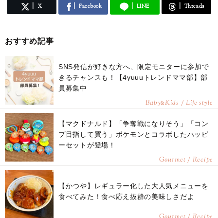
X
Facebook
LINE
Threads
おすすめ記事
SNS発信が好きな方へ、限定モニターに参加で
きるチャンスも！【4yuuuトレンドママ部】部
員募集中
Baby
Kids / Life style
&
【マクドナルド】「争奪戦になりそう」「コン
プ目指して買う」ポケモンとコラボしたハッピ
ーセットが登場！
Gourmet / Recipe
【かつや】レギュラー化した大人気メニューを
食べてみた！食べ応え抜群の美味しさだよ
Gourmet / Recipe