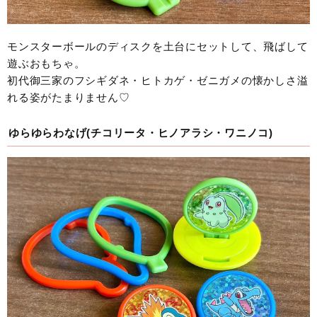
モンスターボールのディスクを土台にセットして、飛ばして
遊ぶおもちゃ。
初代御三家のフシギダネ・ヒトカゲ・ゼニガメの懐かしさ溢
れる姿がたまりません♡
ゆらゆらわなげ(チコリータ・ヒノアラシ・ワニノコ)