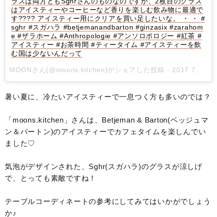
ラスは両方ともSghrさんのものなのですが、2枚目のグラス
はアイスティーやコーヒーなど香りを楽しむ飲み物に最適で
す???? アイスティー用にクリアを買い足したいな。 ・ ・ #
sghr #スガハラ #betjemanandbarton #ginzasix #zarahom
e #ザラホーム #Anthropologie #アンソロポロジー #紅茶 #
アイスティー #お茶時間 #ティータイム #アイスティーを飲
む国は少ないんだって
MOONさん(@moons.kitchen)がシェアした投稿 -
2017 7月 9 2:12午前 PDT
暑い夏に、冷たいアイスティーで一息つく方も多いのでは？
「moons.kitchen」さんは、Betjeman & Barton(ベッジュマ
ン＆バートン)のアイスティーでカフェタイムを楽しんでい
ました♡
気泡がデザインされた、Sghr(スガハラ)のグラスが涼しげ
で、とっても素敵ですね！
テーブルコーディネートの参考にしてみてはいかがでしょう
か♪