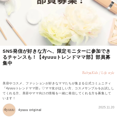
SNS発信が好きな方へ、限定モニターに参加でき
るチャンスも！【4yuuuトレンドママ部】部員募
集中
Baby
Kids / Life style
&
美容やコスメ、ファッションが好きなママたちが集まる公式コミュニティ
『4yuuuトレンドママ部』♡ママ友がほしい方、コスメサンプルをお試しし
てくれる方、美容やママ向けの情報を一緒に発信してくれる方を募集して
います！
2025.11.20
4yuuu original