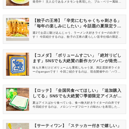
発売中！ 主人公であるメタモンを再現した、ブル－ベリー風味が
たまらない一品です♪ さっそく、気になる味をレビューします。
【餃子の王将】「辛党にむちゃくちゃ刺さる」
「毎年の楽しみにしたい」今話題の夏限定ラー
メンが発売中だよ
週2でお店に駆け込んじゃう、ラーメン大好きライターの白井で
す！ 今回紹介するのは、餃子の王将の夏らしい旨辛仕様の限定ラ
ーメン♪ さっそく、気になる味をレビューします。
【コメダ】「ボリュームすごい」「絶対リピし
ます」SNSでも大絶賛の新作カツパンが発売中
だよ♡
味も大事だけどボリュームも重視しちゃう派、満足度探求ライタ
ーのganganです！ 今回ご紹介するのは、現在開催中の「ハワイ
フェア」限定のカツパン。 実際にお店へ行ってみたので、気にな
る味をレビューします♪
【ロッテ】「全国民食べてほしい」「追加購入
してる」SNSでも大絶賛♡季節限定アイスが本
気でウマいよ
夏はアイスばかり食べている、食べ物大好きライターの白井です
今回紹介するのは、メロンソーダフロートの味わいを表現した
「爽」の新作♪ さっそく、気になる味をレビューします。
【サーティワン】「ステッカー付きで嬉しい」