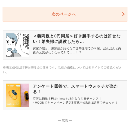
次のページへ
＜義両親と0円同居＞好き勝手するのは許せな
い！弟夫婦に説教したら…
実家の親と、弟家族が始めた二世帯住宅での同居。だんだんと両
親の元気がなくなってきて……！？
※表示価格は記事執筆時点の価格です。現在の価格については各サイトでご確認くださ
い。
アンケート回答で、スマートウォッチが当た
る！
応募は簡単！Fitbit Inspire3がもらえるチャンス！
4MOONでキャンペーン第2弾実施中♪詳細は記事でチェック！
― 広告 ―