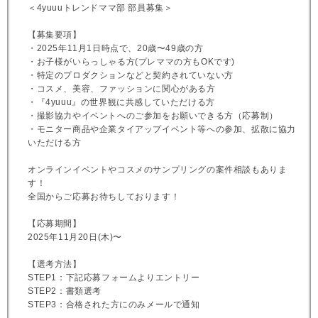
＜4yuuuトレンドママ部 部員募集＞
【募集要項】
・2025年11月1日時点で、20歳〜49歳の方
・お子様がいらっしゃる方(プレママの方もOKです)
・特定のプロダクションなどと契約されていない方
・コスメ、美容、ファッションに関心がある方
・『4yuuu』の世界観に共感していただける方
・撮影協力やイベントへのご参加をお願いできる方（応募制）
・モニター商品や企業タイアップイベント等への参加、拡散に協力
いただける方
オンラインイベントやコスメのサンプリングの案件相談もありま
す！
全国からご応募お待ちしております！
【応募期間】
2025年11月20日(木)〜
【選考方法】
STEP1：下記応募フォームよりエントリー
STEP2：書類選考
STEP3：合格された方にのみメールで通知