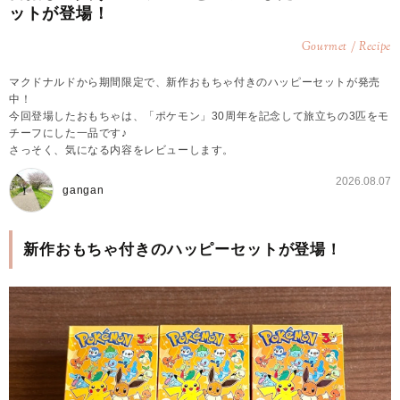
ットが登場！
Gourmet / Recipe
マクドナルドから期間限定で、新作おもちゃ付きのハッピーセットが発売
中！
今回登場したおもちゃは、「ポケモン」30周年を記念して旅立ちの3匹をモ
チーフにした一品です♪
さっそく、気になる内容をレビューします。
2026.08.07
gangan
新作おもちゃ付きのハッピーセットが登場！