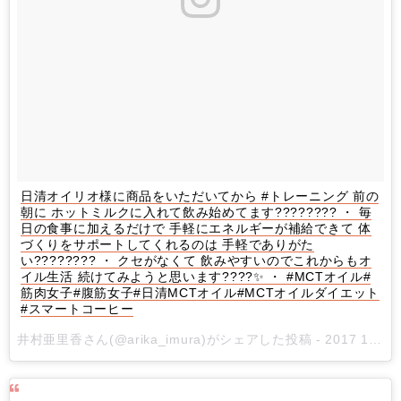
日清オイリオ様に商品をいただいてから #トレーニング 前の
朝に ホットミルクに入れて飲み始めてます???????? ・ 毎
日の食事に加えるだけで 手軽にエネルギーが補給できて 体
づくりをサポートしてくれるのは 手軽でありがた
い???????? ・ クセがなくて 飲みやすいのでこれからもオ
イル生活 続けてみようと思います????✨ ・ #MCTオイル#
筋肉女子#腹筋女子#日清MCTオイル#MCTオイルダイエット
#スマートコーヒー
井村亜里香さん(@arika_imura)がシェアした投稿 -
2017 11月 20 9:17午後 PST