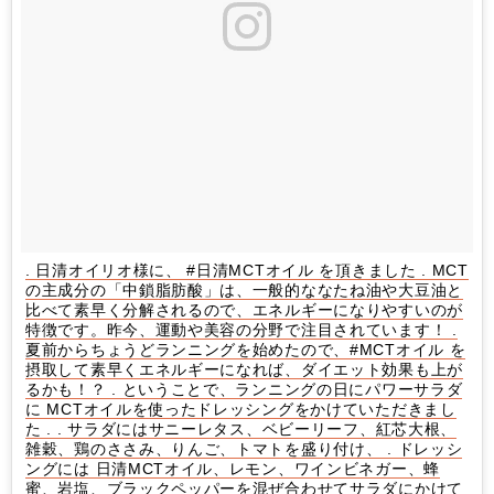
. 日清オイリオ様に、 #日清MCTオイル を頂きました . MCT
の主成分の「中鎖脂肪酸」は、一般的ななたね油や大豆油と
比べて素早く分解されるので、エネルギーになりやすいのが
特徴です。昨今、運動や美容の分野で注目されています！ .
夏前からちょうどランニングを始めたので、#MCTオイル を
摂取して素早くエネルギーになれば、ダイエット効果も上が
るかも！？ . ということで、ランニングの日にパワーサラダ
に MCTオイルを使ったドレッシングをかけていただきまし
た . . サラダにはサニーレタス、ベビーリーフ、紅芯大根、
雑穀、鶏のささみ、りんご、トマトを盛り付け、 . ドレッシ
ングには 日清MCTオイル、レモン、ワインビネガー、蜂
蜜、岩塩、ブラックペッパーを混ぜ合わせてサラダにかけて