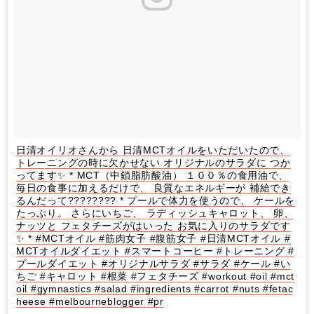
日清オイリオさんから 日清MCTオイルをいただいたので、
トレーニングの時に欠かせない オリジナルのサラダに つか
ってます✨ * MCT（中鎖脂肪酸油） １００％の食用油で、
毎日の食事に加えるだけで、 良質なエネルギーが 補給でき
るんだって???????? * プールで体力を使うので、 ケールを
たっぷり。 さらにいちご、 ラディッシュキャロット、 卵、
ナッツと フェタチーズがはいった お気に入りのサラダです
✨ * #MCTオイル #筋肉女子 #腹筋女子 #日清MCTオイル #
MCTオイルダイエット #スマートコーヒー #トレーニング #
プールダイエット #オリジナルサラダ #サラダ #ケール #い
ちご #キャロット #根菜 #フェタチーズ #workout #oil #mct
oil #gymnastics #salad #ingredients #carrot #nuts #fetac
heese #melbourneblogger #pr