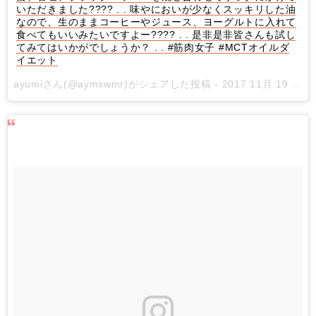
いただきました???? . . 味やにおいが少なくスッキリした油
なので、生のままコーヒーやジュース、ヨーグルトに入れて
食べてもいいみたいですよー???? . . 是非是非皆さんも試し
てみてはいかがでしょうか？ . . #筋肉女子 #MCTオイルダ
イエット
ayumiさん(@aymswmr)がシェアした投稿 -
2017 11月 19 7:18午後 PST