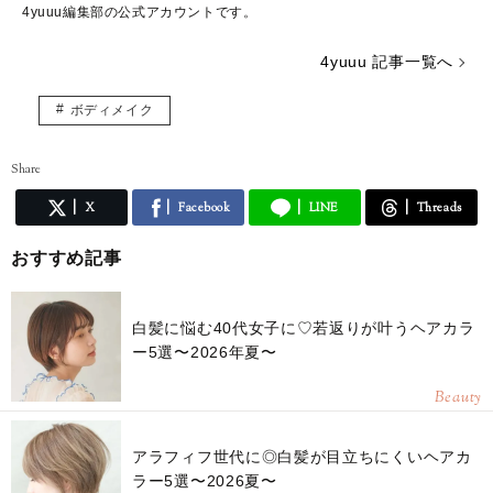
4yuuu編集部の公式アカウントです。
4yuuu 記事一覧へ
ボディメイク
Share
X
Facebook
LINE
Threads
おすすめ記事
白髪に悩む40代女子に♡若返りが叶うヘアカラ
ー5選〜2026年夏〜
Beauty
アラフィフ世代に◎白髪が目立ちにくいヘアカ
ラー5選〜2026夏〜