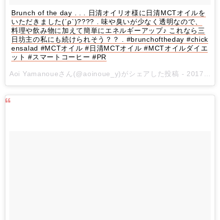
Brunch of the day . . . 日清オイリオ様に日清MCTオイルを
いただきました(´ρ`)???? . 味や臭いが少なく透明なので、
料理や飲み物に加えて簡単にエネルギーアップ♪ これなら三
日坊主の私にも続けられそう？？ . #brunchoftheday #chick
ensalad #MCTオイル #日清MCTオイル #MCTオイルダイエ
ット #スマートコーヒー #PR
Aoi Yamanoueさん(@aoinoue_y)がシェアした投稿 -
2017 11月 20 6:50午後 PST