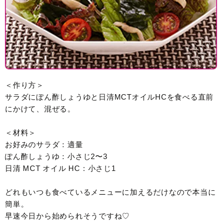
＜作り方＞
サラダにぽん酢しょうゆと日清MCTオイルHCを食べる直前
にかけて、混ぜる。
＜材料＞
お好みのサラダ：適量
ぽん酢しょうゆ：小さじ2〜3
日清 MCT オイル HC：小さじ1
どれもいつも食べているメニューに加えるだけなので本当に
簡単。
早速今日から始められそうですね♡