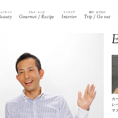
ビューティー
グルメ・レシピ
インテリア
旅行・おでかけ
Beauty
Gourmet / Recipe
Interior
Trip / Go out
E
カ
レ
マ
下