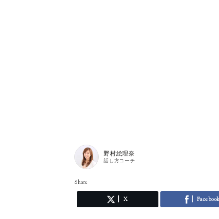
野村絵理奈
話し方コーチ
Share
X
Faceboo