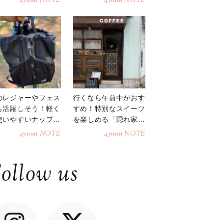
4yuuu NOTE
4yuuu NOTE
のレジャーやフェス
行くなら午前中がおす
も活躍しそう！軽く
すめ！特別なスイーツ
使いやすいナップサ
を楽しめる「隠れ家カ
ク
フェ」
4yuuu NOTE
4yuuu NOTE
ollow us