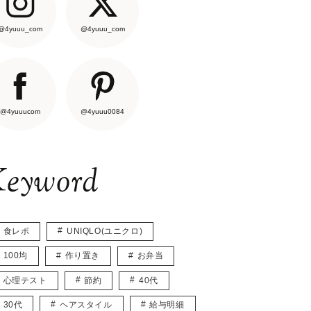
@4yuuu_com
@4yuuu_com
@4yuuucom
@4yuuu0084
eyword
食レポ
UNIQLO(ユニクロ)
100均
作り置き
お弁当
心理テスト
節約
40代
30代
ヘアスタイル
給与明細