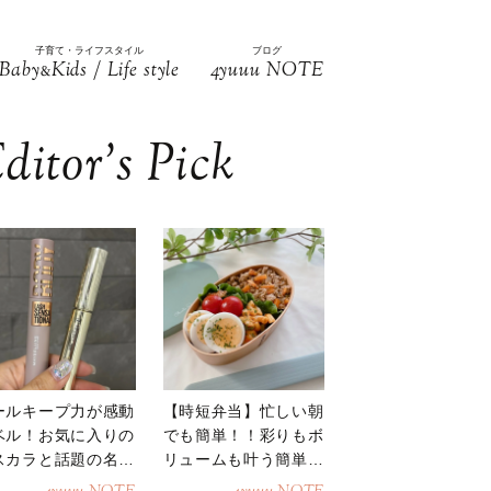
子育て・ライフスタイル
ブログ
Baby
Kids / Life style
4yuuu NOTE
&
ditor’s Pick
ールキープ力が感動
【時短弁当】忙しい朝
ベル！お気に入りの
でも簡単！！彩りもボ
スカラと話題の名品
リュームも叶う簡単そ
地
ぼろ弁当！