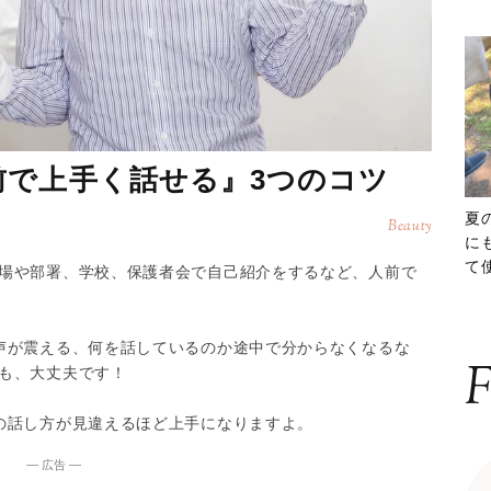
前で上手く話せる』3つのコツ
夏
Beauty
に
て
場や部署、学校、保護者会で自己紹介をするなど、人前で
ッ
声が震える、何を話しているのか途中で分からなくなるな
F
も、大丈夫です！
の話し方が見違えるほど上手になりますよ。
― 広告 ―