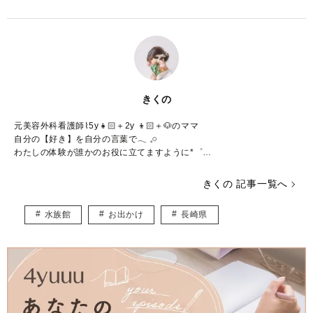
きくの
元美容外科看護師⌇5y👧🏻＋2y 👦🏻＋🐶のママ
自分の【好き】を自分の言葉で𓂃 𓈒𓏸
わたしの体験が誰かのお役に立てますように*゜
（楽天ルーム）
https://room.rakuten.co.jp/room_bc5a4ad644/items
きくの 記事一覧へ
水族館
お出かけ
長崎県