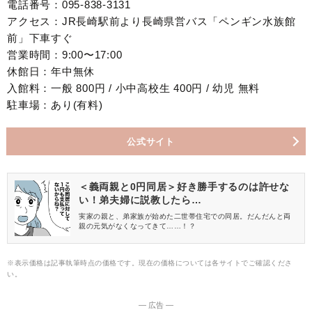
電話番号：095-838-3131
アクセス：JR長崎駅前より長崎県営バス「ペンギン水族館
前」下車すぐ
営業時間：9:00〜17:00
休館日：年中無休
入館料：一般 800円 / 小中高校生 400円 / 幼児 無料
駐車場：あり(有料)
公式サイト
＜義両親と0円同居＞好き勝手するのは許せな
い！弟夫婦に説教したら…
実家の親と、弟家族が始めた二世帯住宅での同居。だんだんと両
親の元気がなくなってきて……！？
※表示価格は記事執筆時点の価格です。現在の価格については各サイトでご確認くださ
い。
― 広告 ―