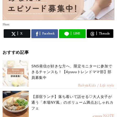
Share
X
Facebook
LINE
Threads
おすすめ記事
SNS発信が好きな方へ、限定モニターに参加で
きるチャンスも！【4yuuuトレンドママ部】部
員募集中
Baby
Kids / Life style
&
【原宿ランチ】落ち着いて話せる♡大人女子が
通う「本場NY風」のボリューム満点おしゃれカ
フェ
4yuuu NOTE