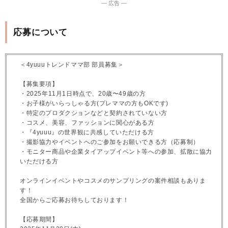
― 広告 ―
応募について
＜4yuuuトレンドママ部 部員募集＞
【募集要項】
・2025年11月1日時点で、20歳〜49歳の方
・お子様がいらっしゃる方(プレママの方もOKです)
・特定のプロダクションなどと契約されていない方
・コスメ、美容、ファッションに関心がある方
・『4yuuu』の世界観に共感していただける方
・撮影協力やイベントへのご参加をお願いできる方（応募制）
・モニター商品や企業タイアップイベント等への参加、拡散に協力
いただける方
オンラインイベントやコスメのサンプリングの案件相談もありま
す！
全国からご応募お待ちしております！
【応募期間】